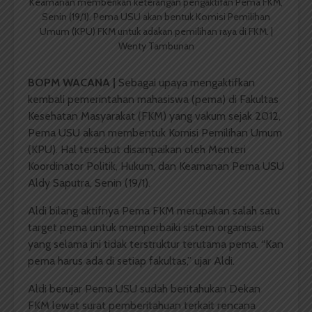
Keamanan memberikan keterangan pengaktifan Pema FKM,
Senin (19/1). Pema USU akan bentuk Komisi Pemilihan
Umum (KPU) FKM untuk adakan pemilihan raya di FKM. |
Wenty Tambunan
BOPM WACANA |
Sebagai upaya mengaktifkan
kembali pemerintahan mahasiswa (pema) di Fakultas
Kesehatan Masyarakat (FKM) yang vakum sejak 2012,
Pema USU akan membentuk Komisi Pemilihan Umum
(KPU). Hal tersebut disampaikan oleh Menteri
Koordinator Politik, Hukum, dan Keamanan Pema USU
Aldy Saputra, Senin (19/1).
Aldi bilang aktifnya Pema FKM merupakan salah satu
target pema untuk memperbaiki sistem organisasi
yang selama ini tidak terstruktur terutama pema. “Kan
pema harus ada di setiap fakultas,” ujar Aldi.
Aldi berujar Pema USU sudah beritahukan Dekan
FKM lewat surat pemberitahuan terkait rencana