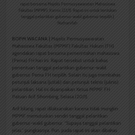
rapat bersama Majelis Permusyawaratan Mahasiswa
Fakultas (MPMF), Kamis (22/1). Rapat ini untuk tentukan
tanggal pelantikan gubernur-wakil gubernur terpilih.|
Nurhanifah
BOPM WACANA |
Majelis Permusyawaratan
Mahasiswa Fakultas (MPMF) Fakultas Hukum (FH)
agendakan rapat bersama pemerintahan mahasiswa
(Pema) FH hari ini. Rapat tersebut untuk bahas
penentuan tanggal pelantikan gubernur-wakil
gubernur Pema FH terpilih. Selain itu juga membahas
petunjuk laksana (jutlak) dan petunjuk teknis (juknis)
pelantikan. Hal ini disampaikan Ketua MPMF FH
Patuan Arif Sihombing, Selasa (20/1).
Arif bilang, rapat dilaksanakan karena tidak mungkin
MPMF memutuskan sendiri tanggal pelantikan
gubernur-wakil gubernur. “Supaya tanggal pelantikan
jelas,” pungkasnya. Pun, pada rapat ini akan dibahas