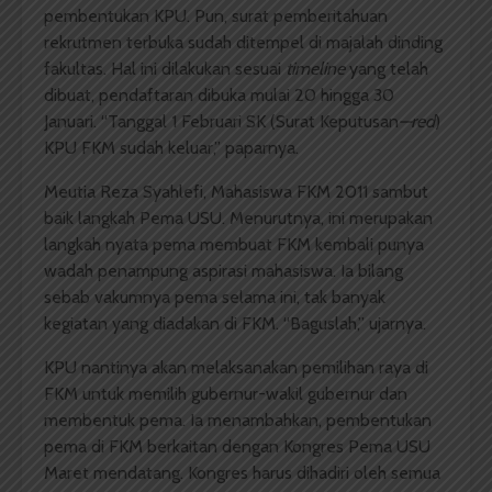
pembentukan KPU. Pun, surat pemberitahuan
rekrutmen terbuka sudah ditempel di majalah dinding
fakultas. Hal ini dilakukan sesuai
timeline
yang telah
dibuat, pendaftaran dibuka mulai 20 hingga 30
Januari. “Tanggal 1 Februari SK (Surat Keputusan
—red
)
KPU FKM sudah keluar,” paparnya.
Meutia Reza Syahlefi, Mahasiswa FKM 2011 sambut
baik langkah Pema USU. Menurutnya, ini merupakan
langkah nyata pema membuat FKM kembali punya
wadah penampung aspirasi mahasiswa. Ia bilang
sebab vakumnya pema selama ini, tak banyak
kegiatan yang diadakan di FKM. “Baguslah,” ujarnya.
KPU nantinya akan melaksanakan pemilihan raya di
FKM untuk memilih gubernur-wakil gubernur dan
membentuk pema. Ia menambahkan, pembentukan
pema di FKM berkaitan dengan Kongres Pema USU
Maret mendatang. Kongres harus dihadiri oleh semua