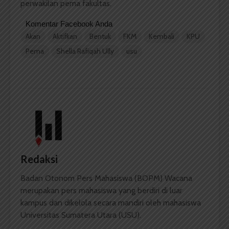
perwakilan pema fakultas.
Komentar Facebook Anda
Akan
Aktifkan
Bentuk
FKM
Kembali
KPU
Pema
Shella Rafiqah Ully
usu
Redaksi
Badan Otonom Pers Mahasiswa (BOPM) Wacana
merupakan pers mahasiswa yang berdiri di luar
kampus dan dikelola secara mandiri oleh mahasiswa
Universitas Sumatera Utara (USU).