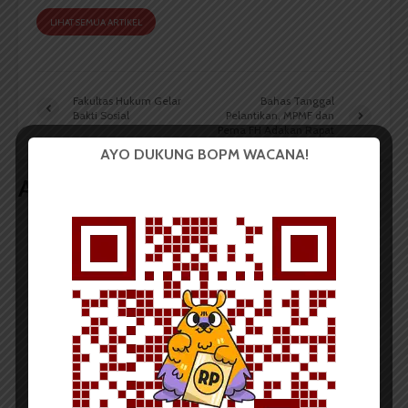
LIHAT SEMUA ARTIKEL
Fakultas Hukum Gelar
Bahas Tanggal
Bakti Sosial
Pelantikan, MPMF dan
Pema FH Adakan Rapat
AYO DUKUNG BOPM WACANA!
Artikel terkait lain
BERITA KAMPUS
Dua Mahasiswa Sastra Indonesia
USU Raih Juara pada Festival
Literasi Sumatera Utara 2026
Dark Mode | Moda Gelap