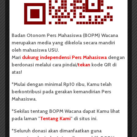
Oleh: Iyusarah Pakpahan USU, wacana.org – Dua...
Redaksi
2 menit waktu baca
Badan Otonom Pers Mahasiswa (BOPM) Wacana
merupakan media yang dikelola secara mandiri
BERITA KAMPUS
oleh mahasiswa USU.
Mari
dukung independensi Pers Mahasiswa
dengan
Dua Mahasiswa Etnomusikologi
berdonasi melalui cara pindai/
tekan
kode QR di
USU Torehkan Prestasi di
atas!
PEKSIMIDA 2026
*Mulai dengan minimal Rp10 ribu, Kamu telah
berkontribusi pada gerakan kemandirian Pers
Dark Mode | Moda Gelap
Mahasiswa.
Oleh: Syarifah Sarah Nurjiha USU, wacana.org –...
*Sekilas tentang BOPM Wacana dapat Kamu lihat
Redaksi
2 menit waktu baca
pada laman "
Tentang Kami
" di situs ini.
*Seluruh donasi akan dimanfaatkan guna