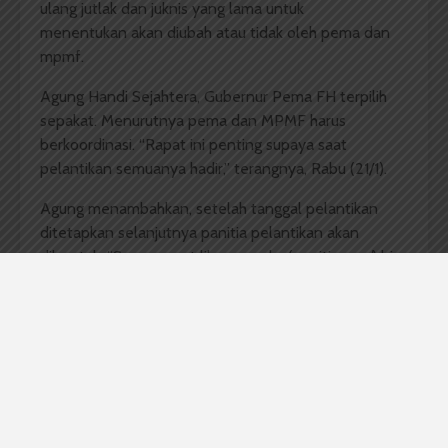
ulang jutlak dan juknis yang lama untuk
menentukan akan diubah atau tidak oleh pema dan
mpmf.
Agung Handi Sejahtera, Gubernur Pema FH terpilih
sepakat. Menurutnya pema dan MPMF harus
berkoordinasi. “Rapat ini penting supaya saat
pelantikan semuanya hadir,” terangnya, Rabu (21/1).
Agung menambahkan, setelah tanggal pelantikan
ditetapkan selanjutnya panitia pelantikan akan
dibentuk. “Supaya saat libur mereka (panitia
—red
) bisa
mulai kerja, untuk mempersiapkan pelantikan,”
tutupnya. Setelah pelantikan rencananya akan
dilakukan rapat kerja.
Komentar Facebook Anda
Adakan
Bahas
Bersama
FH
MPMF