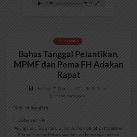
00:00
32:39
BERITA KAMPUS
Bahas Tanggal Pelantikan,
MPMF dan Pema FH Adakan
Rapat
Redaksi
22 Januari 2015
193 dilihat
1 menit waktu baca
Oleh:
Nurhanifah
Agung Handi Sejahtera, Gubernur Pemerintahan Mahasiwa
(Pema) Fakultas Hukum saat berikan keterangan perihal