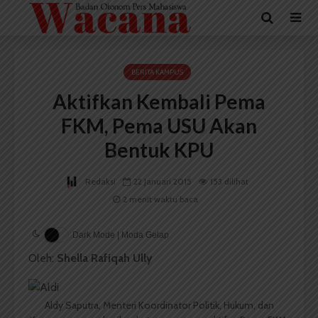
BERITA KAMPUS
Aktifkan Kembali Pema
FKM, Pema USU Akan
Bentuk KPU
Redaksi
22 Januari 2015
153 dilihat
2 menit waktu baca
Dark Mode | Moda Gelap
Oleh:
Shella Rafiqah Ully
Aldy Saputra, Menteri Koordinator Politik, Hukum, dan