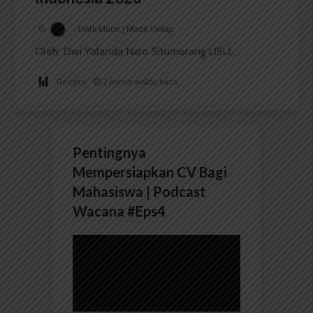
Dark Mode | Moda Gelap
Oleh: Dwi Yolanda Naro Situmorang USU,...
Redaksi
2 menit waktu baca
Pentingnya
Mempersiapkan CV Bagi
Mahasiswa | Podcast
Wacana #Eps4
Pemutar
Video