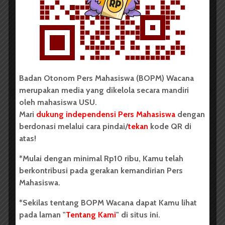
Literasi Sumatera Utara 2026
Dark Mode | Moda Gelap
Oleh: Iyusarah Pakpahan USU, wacana.org – Dua...
Redaksi
2 menit waktu baca
Badan Otonom Pers Mahasiswa (BOPM) Wacana
merupakan media yang dikelola secara mandiri
oleh mahasiswa USU.
Mari
dukung independensi Pers Mahasiswa
dengan
BERITA KAMPUS
berdonasi melalui cara pindai/
tekan
kode QR di
Dua Mahasiswa Etnomusikologi
atas!
USU Torehkan Prestasi di
*Mulai dengan minimal Rp10 ribu, Kamu telah
PEKSIMIDA 2026
berkontribusi pada gerakan kemandirian Pers
Mahasiswa.
Dark Mode | Moda Gelap
*Sekilas tentang BOPM Wacana dapat Kamu lihat
Oleh: Syarifah Sarah Nurjiha USU, wacana.org –...
pada laman "
Tentang Kami
" di situs ini.