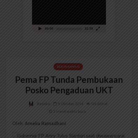
00:00
32:39
BERITA KAMPUS
Pema FP Tunda Pembukaan
Posko Pengaduan UKT
Redaksi
9 Oktober 2014
126 dilihat
2 menit waktu baca
Oleh:
Amelia Ramadhani