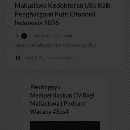
Mahasiswa Kedokteran USU Raih
Penghargaan Putri Otonomi
Indonesia 2026
Dark Mode | Moda Gelap
Oleh: Dwi Yolanda Naro Situmorang USU,...
Redaksi
2 menit waktu baca
Pentingnya
Mempersiapkan CV Bagi
Mahasiswa | Podcast
Wacana #Eps4
Pemutar
Video