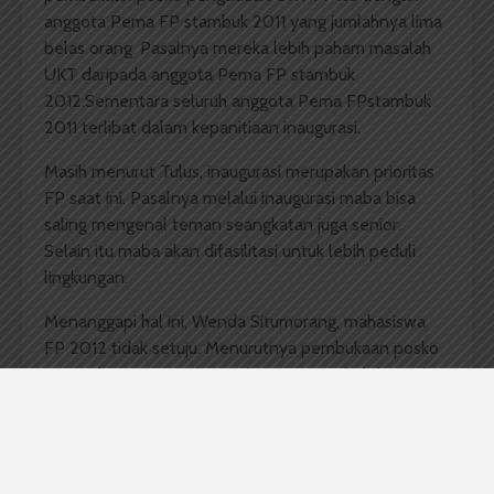
anggota Pema FP stambuk 2011 yang jumlahnya lima
belas orang. Pasalnya mereka lebih paham masalah
UKT daripada anggota Pema FP stambuk
2012.Sementara seluruh anggota Pema FPstambuk
2011 terlibat dalam kepanitiaan inaugurasi.
Masih menurut Tulus, inaugurasi merupakan prioritas
FP saat ini. Pasalnya melalui inaugurasi maba bisa
saling mengenal teman seangkatan juga senior.
Selain itu maba akan difasilitasi untuk lebih peduli
lingkungan.
Menanggapi hal ini, Wenda Situmorang, mahasiswa
FP 2012 tidak setuju. Menurutnya pembukaan posko
pengaduan UKT FP harus dipercepat sebab banyak
mahasiswa yang butuhkan penurunan nilai UKT. “
Kalau
gitu
makin terbebanilah nanti orang tua
mahasiswa,” pungkasnya.