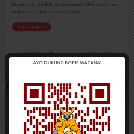
kampus dan dikelola secara mandiri oleh mahasiswa
Universitas Sumatera Utara (USU).
LIHAT SEMUA ARTIKEL
Dekanat FISIP Tak
Pema FP Tunda
Izinkan Inaugurasi,
Pembukaan Posko
AYO DUKUNG BOPM WACANA!
Panitia Kecewa
Pengaduan UKT
Artikel terkait lain
BERITA KAMPUS
Dua Mahasiswa Sastra Indonesia
USU Raih Juara pada Festival