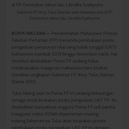
Gubernur FP Anry Tulus Sianturi saat diwawancarai di FP
Desember tahun lalu. | Andika Syahputra
BOPM WACANA
—
Pemerintahan Mahasiswa (Pema)
Fakultas Pertanian (FP) menunda pembukaan posko
pengaduan penurunan nilai uang kuliah tunggal (UKT)
mahasiswa stambuk 2013 hingga November nanti. Hal
tersebut disebabkan Pema FP sedang fokus
melaksanakan inaugurasi mahasiswa baru (maba).
Demikian ungkapan Gubernur FP Anry Tulus Sianturi,
(Kamis 9/10)
Tulus bilang saat ini Pema FP ini sedang kekurangan
tenaga untuk bicarakan posko pengaduan UKT FP. Itu
disebabkan banyaknya anggota Pema FP jadi panitia
inaugurasi maba 2014di departemen masing-
masing.Sebenarnya Tulus akan bicarakan proses
pembukaan posko pengaduan UKT FP itu dengan