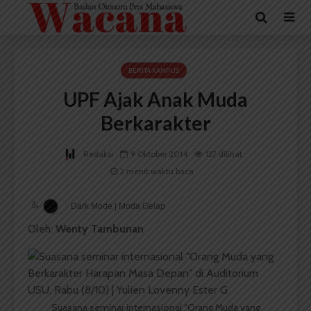
BERITA KAMPUS
UPF Ajak Anak Muda
Berkarakter
Redaksi
9 Oktober 2014
127 dilihat
2 menit waktu baca
Dark Mode | Moda Gelap
Oleh:
Wenty Tambunan
Suasana seminar internasional “Orang Muda yang