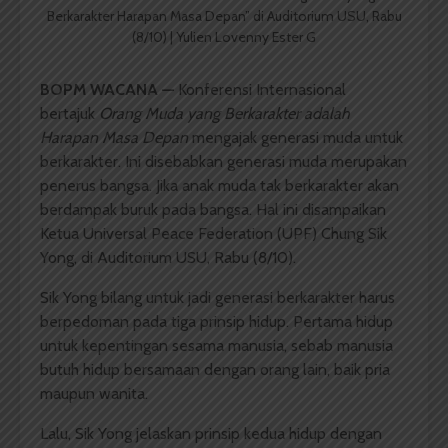
Berkarakter Harapan Masa Depan” di Auditorium USU, Rabu
(8/10) | Yulien Lovenny Ester G
BOPM WACANA
—
Konferensi Internasional
bertajuk
Orang Muda
y
ang Berkarakter
a
dalah
Harapan Masa Depan
mengajak generasi muda untuk
berkarakter. Ini disebabkan generasi muda merupakan
penerus bangsa. Jika anak muda tak berkarakter akan
berdampak buruk pada bangsa. Hal ini disampaikan
Ketua Universal Peace Federation (UPF) Chung Sik
Yong, di Auditorium USU, Rabu (8/10).
Sik Yong bilang untuk jadi generasi berkarakter harus
berpedoman pada tiga prinsip hidup. Pertama hidup
untuk kepentingan sesama manusia, sebab manusia
butuh hidup bersamaan dengan orang lain, baik pria
maupun wanita.
Lalu, Sik Yong jelaskan prinsip kedua hidup dengan