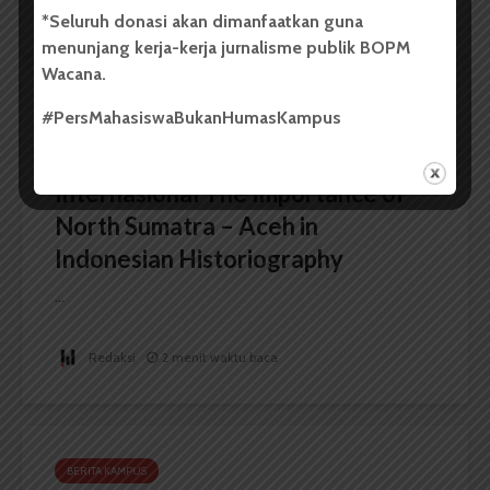
Redaksi
2 menit waktu baca
*Seluruh donasi akan dimanfaatkan guna
menunjang kerja-kerja jurnalisme publik BOPM
Wacana.
#PersMahasiswaBukanHumasKampus
BERITA KAMPUS
FIB USU Gelar Seminar
Internasional The Importance of
North Sumatra – Aceh in
Indonesian Historiography
...
Redaksi
2 menit waktu baca
BERITA KAMPUS