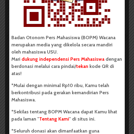
...
Redaksi
2 menit waktu baca
Badan Otonom Pers Mahasiswa (BOPM) Wacana
merupakan media yang dikelola secara mandiri
oleh mahasiswa USU.
BERITA KAMPUS
Mari
dukung independensi Pers Mahasiswa
dengan
Dua Mahasiswa Sastra Indonesia
berdonasi melalui cara pindai/
tekan
kode QR di
USU Raih Juara di Festival Literasi
atas!
Sumatra Utara 2026
*Mulai dengan minimal Rp10 ribu, Kamu telah
berkontribusi pada gerakan kemandirian Pers
Dark Mode | Moda Gelap
Mahasiswa.
Oleh: Iyusarah Pakpahan USU, wacana.org – Dua...
*Sekilas tentang BOPM Wacana dapat Kamu lihat
Redaksi
2 menit waktu baca
pada laman "
Tentang Kami
" di situs ini.
*Seluruh donasi akan dimanfaatkan guna