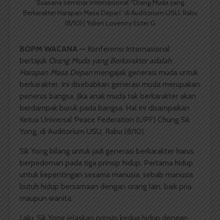
Suasana seminar internasional “Orang Muda yang
Berkarakter Harapan Masa Depan” di Auditorium USU, Rabu
(8/10) | Yulien Lovenny Ester G
BOPM WACANA
—
Konferensi Internasional
bertajuk
Orang Muda
y
ang Berkarakter
a
dalah
Harapan Masa Depan
mengajak generasi muda untuk
berkarakter. Ini disebabkan generasi muda merupakan
penerus bangsa. Jika anak muda tak berkarakter akan
berdampak buruk pada bangsa. Hal ini disampaikan
Ketua Universal Peace Federation (UPF) Chung Sik
Yong, di Auditorium USU, Rabu (8/10).
Sik Yong bilang untuk jadi generasi berkarakter harus
berpedoman pada tiga prinsip hidup. Pertama hidup
untuk kepentingan sesama manusia, sebab manusia
butuh hidup bersamaan dengan orang lain, baik pria
maupun wanita.
Lalu, Sik Yong jelaskan prinsip kedua hidup dengan