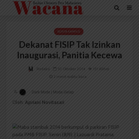
BERITA KAMPUS
Dekanat FISIP Tak Izinkan
Inaugurasi, Panitia Kecewa
Redaksi
10 Oktober 2014
151 dilihat
2 menit waktu baca
Dark Mode | Moda Gelap
Oleh:
Apriani Novitasari