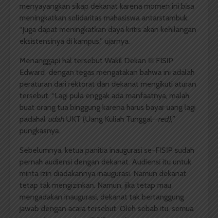
menyayangkan sikap dekanat karena momen ini bisa
meningkatkan solidaritas mahasiswa antarstambuk.
“Juga dapat meningkatkan daya kritis akan kehilangan
eksistensinya di kampus,” ujarnya.
Menanggapi hal tersebut Wakil Dekan III FISIP
Edward dengan tegas mengatakan bahwa ini adalah
peraturan dari rektorat dan dekanat mengikuti aturan
tersebut. “Lagi pula enggak ada manfaatnya, malah
buat orang tua binggung karena harus bayar uang lagi
padahal
udah
UKT (Uang Kuliah Tunggal—
red),”
pungkasnya.
Sebelumnya, ketua panitia inaugurasi se-FISIP sudah
pernah audiensi dengan dekanat. Audiensi itu untuk
minta izin diadakannya inaugurasi. Namun dekanat
tetap tak mengizinkan. Namun, jika tetap mau
mengadakan inaugurasi, dekanat tak bertanggung
jawab dengan acara tersebut. Oleh sebab itu, semua