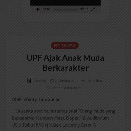
00:00
32:39
BERITA KAMPUS
UPF Ajak Anak Muda
Berkarakter
Redaksi
9 Oktober 2014
128 dilihat
2 menit waktu baca
Oleh:
Wenty Tambunan