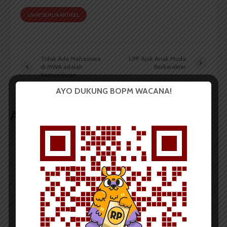
LIHAT SEMUA ARTIKEL
Tidak Ada Mahasiswa
UPF Ajak Anak Muda
di MWA adalah
Berkarakter
Kemunduran
AYO DUKUNG BOPM WACANA!
Artikel terkait lain
BERITA KAMPUS
BPDP Sosialisasikan Lomba Riset
Mahasiswa 2026, Dorong Inovasi
Penelitian dalam Sektor
Perkebunan