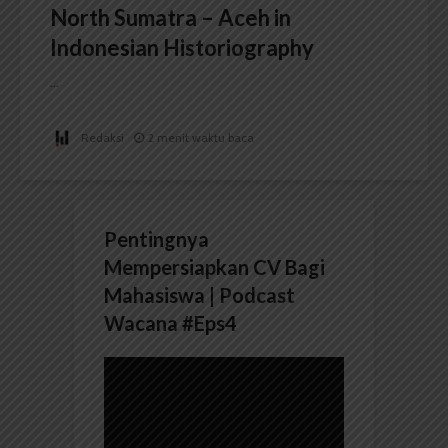
North Sumatra – Aceh in
Indonesian Historiography
...
Redaksi
2 menit waktu baca
Pentingnya
Mempersiapkan CV Bagi
Mahasiswa | Podcast
Wacana #Eps4
Pemutar
Video