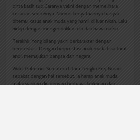
cinta kasih suci.Caranya yakni dengan memelihara
kesucian seutuhnya. Namun kenyataannya banyak
ditemui kasus anak muda yang hamil di luar nikah. Lalu
hidup dengan mengendalikan diri dari hawa nafsu.
Terakhir, Yong bilang yakni berkarakter dengan
berprestasi. Dengan berprestasi anak muda bisa turut
andil memajukan bangsa dan negara.
Wakil Gubernur Sumatera Utara Tengku Erry Nuradi
sepakat dengan hal tersebut. Ia harap anak muda
mulai siapkan diri dengan berbagai keilmuan dan
keahlian untuk bekal menghadapi permintaan dunia
usaha, bertanggungjawab dan ikut membangun
bangsa. “Kalian adalah harapan, perjuangan yang
orangtua kita untuk punya karakter yang baik,”
katanya.
Acara ini dihadiri ribuan mahasiswa dari berbagai