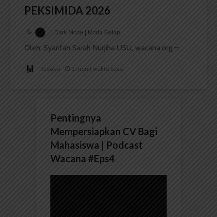
PEKSIMIDA 2026
Dark Mode | Moda Gelap
Oleh: Syarifah Sarah Nurjiha USU, wacana.org –...
Redaksi
2 menit waktu baca
Pentingnya
Mempersiapkan CV Bagi
Mahasiswa | Podcast
Wacana #Eps4
Pemutar
Video