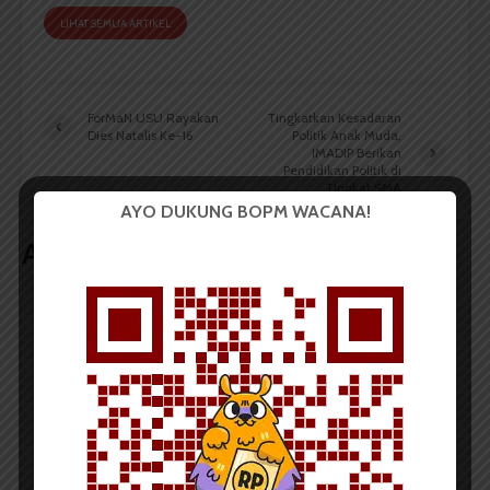
LIHAT SEMUA ARTIKEL
ForMaN USU Rayakan
Tingkatkan Kesadaran
Dies Natalis Ke-16
Politik Anak Muda,
IMADIP Berikan
Pendidikan Politik di
Tingkat SMA
AYO DUKUNG BOPM WACANA!
Artikel terkait lain
BERITA KAMPUS
Tim Mahasiswa USU Raih Juara I
Vokal Grup Pada PEKSIMIDA 2026
Dark Mode | Moda Gelap