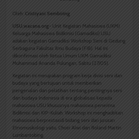
Oleh:
Cristiyani Sembiring
USU,wacana.org-
Unit Kegiatan Mahasiswa (UKM)
Keluarga Mahasiswa Bidikmisi (Gamadiksi) USU
adakan kegiatan Gamadiksi Workshop Seni di Gedung
Serbaguna Fakultas Ilmu Budaya (FIB). Hal ini
dikonfirmasi oleh Ketua Umum UKM Gamadiksi
Muhammad Ananda Pulungan, Sabtu (27/05).
Kegiatan ini merupakan program kerja divisi seni dan
budaya yang bertujuan untuk memberikan
pengenalan dan pelatihan tentang pentingnya seni
dan budaya Indonesia di era globalisasi kepada
mahasiswa USU khususnya mahasiswa penerima
Bidikmisi dan KIP-Kuliah. Workshop ini menghadirkan
mahasiswa berprestasidi bidang seni dari jurusan
Etnomusikologi yaitu, Choiri Alwi dan Roland Martin
Lumbantobing.