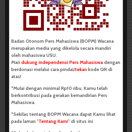
Oleh: Cyntia Lorena Br Tarigan USU, wacana.org –
Tim mahasiswa Universitas Sumatera Utara...
Redaksi
2 menit waktu baca
Badan Otonom Pers Mahasiswa (BOPM) Wacana
merupakan media yang dikelola secara mandiri
BERITA KAMPUS
oleh mahasiswa USU.
Mari
dukung independensi Pers Mahasiswa
dengan
BPDP Sosialisasikan Lomba Riset
berdonasi melalui cara pindai/
tekan
kode QR di
Mahasiswa 2026, Dorong Inovasi
atas!
Penelitian dalam Sektor
*Mulai dengan minimal Rp10 ribu, Kamu telah
Perkebunan
berkontribusi pada gerakan kemandirian Pers
...
Mahasiswa.
*Sekilas tentang BOPM Wacana dapat Kamu lihat
Redaksi
2 menit waktu baca
pada laman "
Tentang Kami
" di situs ini.