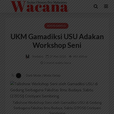
BERITA KAMPUS
UKM Gamadiksi USU Adakan
Workshop Seni
Redaksi
27 Mei 2023
493 dilihat
2 menit waktu baca
Dark Mode | Moda Gelap
Talkshow Workshop Seni oleh Gamadiksi USU di Gedung
Serbaguna Fakultas Ilmu Budaya, Sabtu (27/05)| Cristiyani
Sembiring