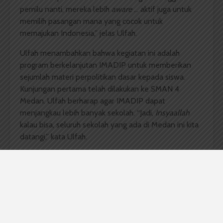
pemilu nanti, mereka lebih
aware
… aktif juga untuk
memilih pasangan mana yang cocok untuk
memajukan Indonesia,” jelas Ulfah.
Ulfah menambahkan bahwa kegiatan ini adalah
program berkelanjutan IMADIP untuk memberikan
sejumlah materi perpolitikan dasar kepada siswa.
Kunjungan pertama telah dilakukan ke SMAN 4
Medan. Ulfah berharap agar IMADIP dapat
menjangkau lebih banyak sekolah. “Jadi,
Insyaallah
kalau bisa, seluruh sekolah yang ada di Medan ini kita
datangi,” kata Ulfah.
Muhammad Rizky Tritama, Ketua OSIS SMAN 4
Medan, membagikan kesannya saat mengikuti
pemaparan pendidikan politik dari IMADIP. Rizky
mengaku menerima wawasan baru seperti dasar
politik, cara menjadi pemilih yang baik, struktur negara,
dan sebagainya. “Setelah mendengar pemaparan