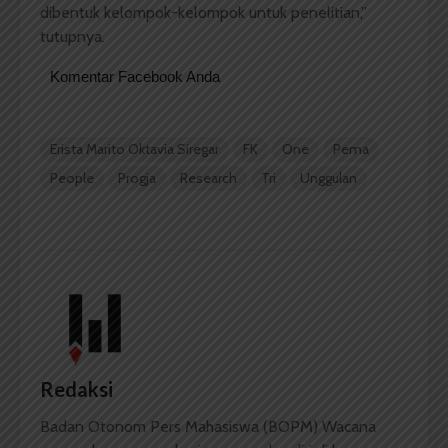
dibentuk kelompok-kelompok untuk penelitian,”
tutupnya.
Komentar Facebook Anda
Erista Marito Oktavia Siregar
FK
One
Pema
People
Progja
Research
Tri
Unggulan
Redaksi
Badan Otonom Pers Mahasiswa (BOPM) Wacana