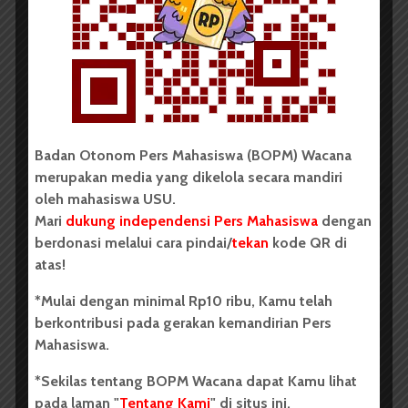
USU Raih Juara pada Festival
Literasi Sumatera Utara 2026
Dark Mode | Moda Gelap
Oleh: Iyusarah Pakpahan USU, wacana.org – Dua...
Redaksi
2 menit waktu baca
Badan Otonom Pers Mahasiswa (BOPM) Wacana
merupakan media yang dikelola secara mandiri
oleh mahasiswa USU.
Mari
dukung independensi Pers Mahasiswa
dengan
berdonasi melalui cara pindai/
tekan
kode QR di
BERITA KAMPUS
atas!
Dua Mahasiswa Etnomusikologi
USU Torehkan Prestasi di
*Mulai dengan minimal Rp10 ribu, Kamu telah
berkontribusi pada gerakan kemandirian Pers
PEKSIMIDA 2026
Mahasiswa.
Dark Mode | Moda Gelap
*Sekilas tentang BOPM Wacana dapat Kamu lihat
Oleh: Syarifah Sarah Nurjiha USU, wacana.org –...
pada laman "
Tentang Kami
" di situs ini.