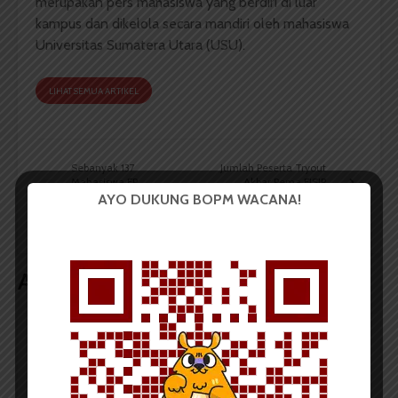
merupakan pers mahasiswa yang berdiri di luar
kampus dan dikelola secara mandiri oleh mahasiswa
Universitas Sumatera Utara (USU).
LIHAT SEMUA ARTIKEL
Sebanyak 137
Jumlah Peserta Tryout
Mahasiswa FP
Akbar Pema FISIP
Keberatan dengan Nilai
Melebihi Target
AYO DUKUNG BOPM WACANA!
UKT
Artikel terkait lain
BERITA KAMPUS
Dua Mahasiswa Sastra Indonesia