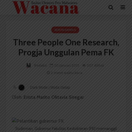
BERITA KAMPUS
Three People One Research,
Progja Unggulan Pema FK
Redaksi
20 Januari 2015
207 dilihat
2 menit waktu baca
Dark Mode | Moda Gelap
Oleh:
Erista Marito Oktavia Siregar
Sudirman, Gubernur Fakultas Kedokteran (FK) memanggil