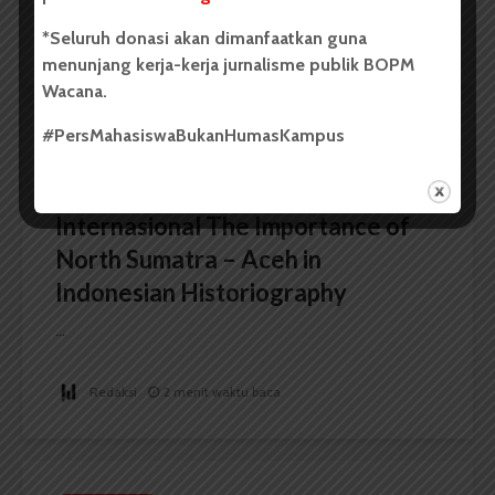
*Seluruh donasi akan dimanfaatkan guna
Redaksi
2 menit waktu baca
menunjang kerja-kerja jurnalisme publik BOPM
Wacana.
#PersMahasiswaBukanHumasKampus
BERITA KAMPUS
FIB USU Gelar Seminar
Internasional The Importance of
North Sumatra – Aceh in
Indonesian Historiography
...
Redaksi
2 menit waktu baca