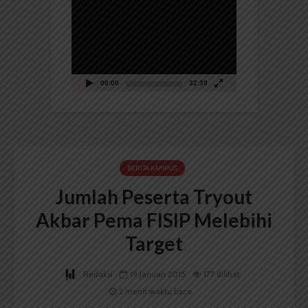
Pemutar
Video
00:00
32:39
BERITA KAMPUS
Jumlah Peserta Tryout
Akbar Pema FISIP Melebihi
Target
Redaksi
19 Januari 2015
177 dilihat
2 menit waktu baca