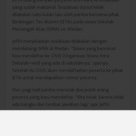
yang sudah maksimal. Sosialisasi
tryout
telah
dilakukan satu bulan lalu oleh panitia bersama pihak
Bimbingan Tes Alumni (BTA) pada siswa Sekolah
Menengah Atas (SMA) se-Medan.
Jeffri menjelaskan sosalisasi dilakukan dengan
mendatangi SMA di Medan. “Siswa yang berminat
bisa mendaftar ke OSIS (Organisasi Siswa Intra
Sekolah
—red
) yang ada di sekolahnya,” ujarnya.
Setelah itu OSIS akan mendaftarkan peserta ke pihak
BTA untuk mendapatkan nomor peserta.
Pun, pagi tadi panitia menolak dua puluh orang
peserta yang baru mendaftar. “Kita tolak, karena tidak
ada bangku dan lembar jawaban lagi,” ujar Jeffri.
Walau melebihi target, pihaknya mencoba supaya
peserta tetap nyaman dan tenang mengerjakan soal
ujian
.
Ini dilakukan dengan menambah kelas dari
empat kelas menjadi enam kelas.