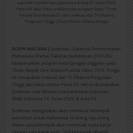
sejumlah menteri dan jajarannya di Aula FK, Senin (19/1).
Pema FK akan fokus melaksanaan program kerja “Three
People One Research” yakni realisasi dari Tri Dharma
Perguruan Tinggi. | Erista Marito Oktavia Siregar
BOPM WACANA |
Sudirman, Gubernur Pemerintahan
Mahasiswa (Pema) Fakultas Kedokteran (FK) USU
kampanyekan program kerja (progja) unggulan yaitu
Three People One Research
untuk tahun 2015. Progja
ini merupakan realisasi dari Tri Dharma Perguruan
Tinggi dan fokus utama Pema FK. Hal ini disampaikan
Sudirman saat ditemui usai pelantikan Gubernur-
Wakil Gubernur FK, Senin (19/1) di Aula FK.
Sudirman mengatakan akan membuat kelompok
penelitian untuk mahasiswa. Ia bilang, tiga orang
dalam satu kelompok akan membuat suatu karya
dengan satu kakak asuh. “Jadi kelompok dibekali