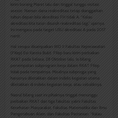
kirim borang Maret lalu dan tinggal tunggu visitasi
asesor. Namun dana reakreditasi tetap dianggarkan
tahun depan bila akreditasi FH tidak A. “Kalau
akreditasi kita turun disuruh reakreditasi lagi,” ujarnya.
Ini mengacu pada target USU akreditasi A pada 2017
nanti.
Hal serupa disampaikan WD II Fakultas Keperawatan
(FKep) Evi Karota Bukit. FKep baru kirim perbaikan
RKAT pada Selasa, 28 Oktober lalu. Ia bilang
penempatan subprogram kerja dalam RKAT FKep
tidak pada tempatnya. Misalnya subprogja yang
harusnya diletakkan dalam indeks kegiatan utama
diletakkan di indeks kegiatan kerja, atau sebaliknya.
Nasrul bilang saat ini pihaknya tinggal menunggu
perbaikan RKAT dari tiga fakultas yakni Fakultas
Kesehatan Masyarakat, Fakultas Matematika dan Ilmu
Pengetahuan Alam, dan Fakultas Pertanian. “Kalau