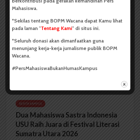
berkontribusi pada gerakan kemandirian Pers
BERITA KAMPUS
Mahasiswa.
BPDP Sosialisasikan Lomba Riset
*Sekilas tentang BOPM Wacana dapat Kamu lihat
Mahasiswa 2026, Dorong Inovasi
pada laman "
Tentang Kami
" di situs ini.
Penelitian dalam Sektor
*Seluruh donasi akan dimanfaatkan guna
Perkebunan
menunjang kerja-kerja jurnalisme publik BOPM
...
Wacana.
#PersMahasiswaBukanHumasKampus
Redaksi
2 menit waktu baca
BERITA KAMPUS
Dua Mahasiswa Sastra Indonesia
USU Raih Juara di Festival Literasi
Sumatra Utara 2026