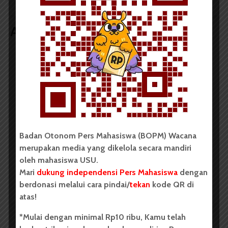
Artikel terkait lain
BERITA KAMPUS
Tim Mahasiswa USU Raih Juara I
Vokal Grup Pada PEKSIMIDA 2026
Dark Mode | Moda Gelap
Badan Otonom Pers Mahasiswa (BOPM) Wacana
Oleh: Cyntia Lorena Br Tarigan USU, wacana.org –
merupakan media yang dikelola secara mandiri
Tim mahasiswa Universitas Sumatera Utara...
oleh mahasiswa USU.
Mari
dukung independensi Pers Mahasiswa
dengan
Redaksi
2 menit waktu baca
berdonasi melalui cara pindai/
tekan
kode QR di
atas!
*Mulai dengan minimal Rp10 ribu, Kamu telah