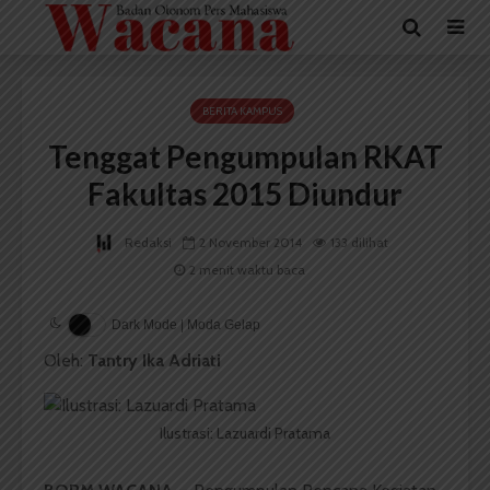
BERITA KAMPUS
Tenggat Pengumpulan RKAT
Fakultas 2015 Diundur
Redaksi
2 November 2014
133 dilihat
2 menit waktu baca
Dark Mode | Moda Gelap
Oleh:
Tantry Ika Adriati
Ilustrasi: Lazuardi Pratama