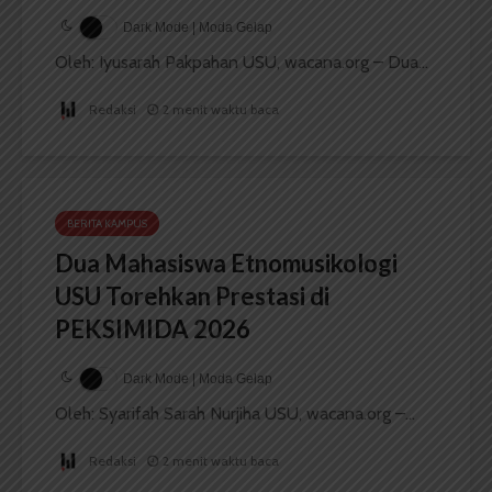
Dark Mode | Moda Gelap
Oleh: Iyusarah Pakpahan USU, wacana.org – Dua...
Redaksi
2 menit waktu baca
BERITA KAMPUS
Dua Mahasiswa Etnomusikologi
USU Torehkan Prestasi di
PEKSIMIDA 2026
Dark Mode | Moda Gelap
Oleh: Syarifah Sarah Nurjiha USU, wacana.org –...
Redaksi
2 menit waktu baca