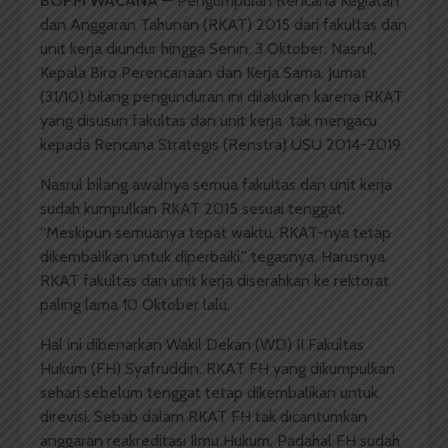
BOPM WACANA
— Pengumpulan Rencana Kegiatan
dan Anggaran Tahunan (RKAT) 2015 dari fakultas dan
unit kerja diundur hingga Senin, 3 Oktober. Nasrul,
Kepala Biro Perencanaan dan Kerja Sama, Jumat
(31/10) bilang pengunduran ini dilakukan karena RKAT
yang disusun fakultas dan unit kerja tak mengacu
kepada Rencana Strategis (Renstra) USU 2014-2019.
Nasrul bilang awalnya semua fakultas dan unit kerja
sudah kumpulkan RKAT 2015 sesuai tenggat.
“Meskipun semuanya tepat waktu, RKAT-nya tetap
dikembalikan untuk diperbaiki,” tegasnya. Harusnya
RKAT fakultas dan unit kerja diserahkan ke rektorat
paling lama 10 Oktober lalu.
Hal ini dibenarkan Wakil Dekan (WD) II Fakultas
Hukum (FH) Syafruddin. RKAT FH yang dikumpulkan
sehari sebelum tenggat tetap dikembalikan untuk
direvisi. Sebab dalam RKAT FH tak dicantumkan
anggaran reakreditasi Ilmu Hukum. Padahal FH sudah