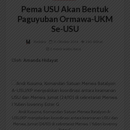
Pema USU Akan Bentuk
Paguyuban Ormawa-UKM
Se-USU
Redaksi
31 Oktober 2014
240 dilihat
2 menit waktu baca
Oleh:
Amanda Hidayat
Andi Kusuma, Komandan Satuan Menwa Batalyon A-
USU/KP menjelaskan koordinasi antara keamanan USU dan
Menwa, Jumat (24/10) di sekretariat Menwa. I Yulien lovenny