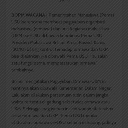
Ester G
BOPM WACANA |
Pemerintahan Mahasiswa (Pema)
USU berencana membuat paguyuban organisasi
mahasiswa (ormawa) dan unit kegiatan mahasiswa
(UKM) se-USU di bawah koordinasi Pema USU.
Presiden Mahasiswa Brillian Amial Rasyid, Kamis
(30/10) bilang kontrol terhadap ormawa dan UKM
bisa dijalankan jika dibawahi Pema USU. “Itu salah
satu fungsi pema, mempersatukan ormawa,”
tambahnya.
Brilian mengatakan Paguyuban Ormawa-UKM ini
nantinya akan dibawahi Kementerian Dalam Negeri.
Lalu akan dilakukan pertemuan rutin dalam jangka
waktu tertentu di gedung sekretariat ormawa atau
UKM. Sehingga, paguyuban ini jadi wadah silaturahmi
antar-ormawa dan UKM. Pema USU menilai
silaturahmi ormawa se-USU selama ini kurang, jadinya