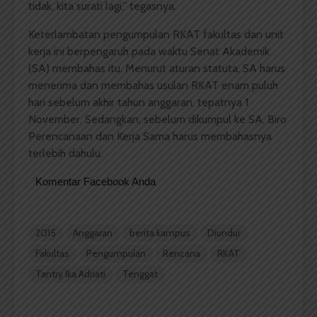
tidak, kita surati lagi,” tegasnya.
Keterlambatan pengumpulan RKAT fakultas dan unit
kerja ini berpengaruh pada waktu Senat Akademik
(SA) membahas itu. Menurut aturan statuta, SA harus
menerima dan membahas usulan RKAT enam puluh
hari sebelum akhir tahun anggaran, tepatnya 1
November. Sedangkan, sebelum dikumpul ke SA, Biro
Perencanaan dan Kerja Sama harus membahasnya
terlebih dahulu.
Komentar Facebook Anda
2015
Anggaran
berita kampus
Diundur
Fakultas
Pengumpulan
Rencana
RKAT
Tantry Ika Adriati
Tenggat