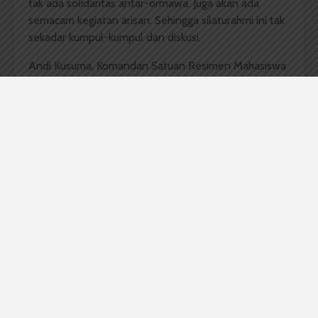
tak ada solidaritas antar-ormawa. Juga akan ada
semacam kegiatan arisan. Sehingga silaturahmi ini tak
sekadar kumpul-kumpul dan diskusi.
Andi Kusuma, Komandan Satuan Resimen Mahasiswa
(Menwa) Batalyon A-USU/KP setuju dengan rencana
Pema USU. Ia bilang silaturahmi sangat penting bagi
ormawa se-USU. “Di situ juga nanti kita bisa saling
tahu apa permasalahan ormawa yang lain, dan bisa
bantu-membantu,” ungkapnya. Pun arisan ia nilai
dapat membantu jika ada ormawa yang butuh dana
cepat untuk berkegiatan.
Tapi Andi tidak setuju seandainya paguyuban ini
langsung dibawahi Pema USU. “Karena pema itu
dasarnya politik, beberapa dari kawan-kawan organ
lain juga tak setuju,” katanya.
Menanggapi Andi, Brilian bilang pihaknya akan
undang ormawa dan UKM se-USU untuk bicarakan