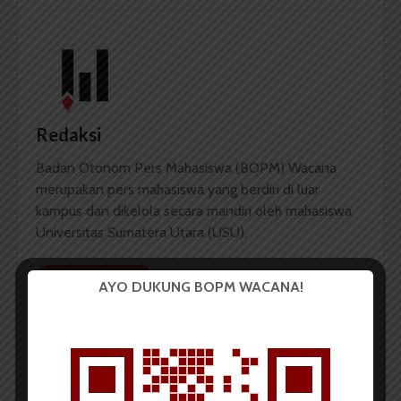
Redaksi
Badan Otonom Pers Mahasiswa (BOPM) Wacana
merupakan pers mahasiswa yang berdiri di luar
kampus dan dikelola secara mandiri oleh mahasiswa
Universitas Sumatera Utara (USU).
LIHAT SEMUA ARTIKEL
AYO DUKUNG BOPM WACANA!
Peringati Sumpah
Pema USU Akan
Pemuda, Paguyuban
Bentuk Paguyuban
KSE Kutip Sampah
Ormawa-UKM Se-USU