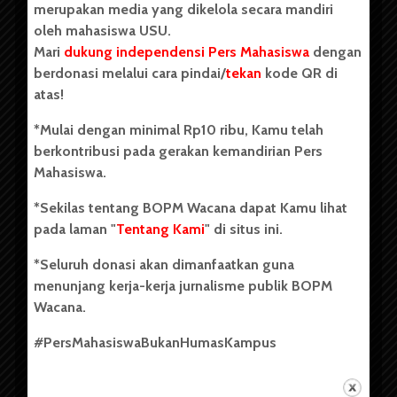
merupakan media yang dikelola secara mandiri
oleh mahasiswa USU.
Mari
dukung independensi Pers Mahasiswa
dengan
berdonasi melalui cara pindai/
tekan
kode QR di
Copyright © 2023. All rights reserved BOPM WACANA.
atas!
*Mulai dengan minimal Rp10 ribu, Kamu telah
berkontribusi pada gerakan kemandirian Pers
Badan Otonom Pers Mahasiswa (BOPM) Wacana merupakan
Mahasiswa.
pers mahasiswa yang berdiri di luar kampus dan dikelola
secara mandiri oleh mahasiswa Universitas Sumatera Utara
*Sekilas tentang BOPM Wacana dapat Kamu lihat
(USU). Sebelumnya BOPM Wacana merupakan salah satu
pada laman "
Tentang Kami
" di situs ini.
Unit Kegiatan Mahasiswa (UKM) di Universitas Sumatera
Utara dengan nama Pers Mahasiswa SUARA USU yang
*Seluruh donasi akan dimanfaatkan guna
berdiri pada 1 Juli 1995.
menunjang kerja-kerja jurnalisme publik BOPM
Wacana.
Tentang Kami
#PersMahasiswaBukanHumasKampus
Kontribusi