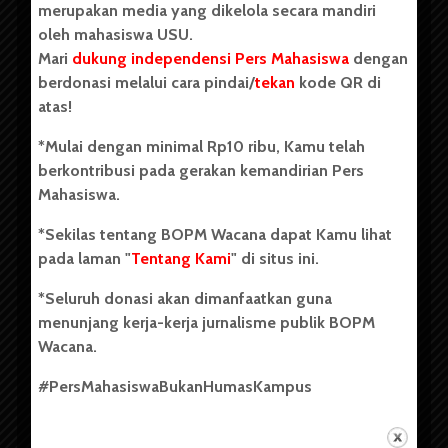
merupakan media yang dikelola secara mandiri
oleh mahasiswa USU.
Mari
dukung independensi Pers Mahasiswa
dengan
berdonasi melalui cara pindai/
tekan
kode QR di
Copyright © 2023. All rights reserved BOPM WACANA.
atas!
*Mulai dengan minimal Rp10 ribu, Kamu telah
berkontribusi pada gerakan kemandirian Pers
Badan Otonom Pers Mahasiswa (BOPM) Wacana merupakan
Mahasiswa.
pers mahasiswa yang berdiri di luar kampus dan dikelola
secara mandiri oleh mahasiswa Universitas Sumatera Utara
*Sekilas tentang BOPM Wacana dapat Kamu lihat
(USU). Sebelumnya BOPM Wacana merupakan salah satu
pada laman "
Tentang Kami
" di situs ini.
Unit Kegiatan Mahasiswa (UKM) di Universitas Sumatera
Utara dengan nama Pers Mahasiswa SUARA USU yang
*Seluruh donasi akan dimanfaatkan guna
berdiri pada 1 Juli 1995.
menunjang kerja-kerja jurnalisme publik BOPM
Wacana.
Tentang Kami
#PersMahasiswaBukanHumasKampus
Kontribusi