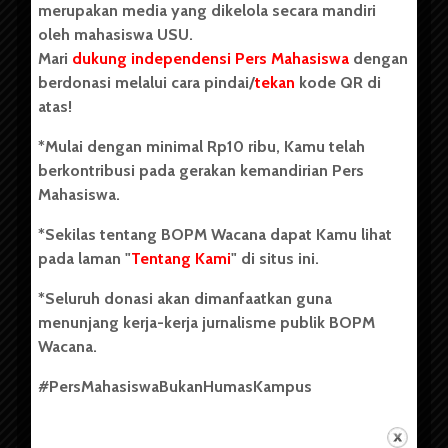
merupakan media yang dikelola secara mandiri
oleh mahasiswa USU.
Mari
dukung independensi Pers Mahasiswa
dengan
berdonasi melalui cara pindai/
tekan
kode QR di
Copyright © 2023. All rights reserved BOPM WACANA.
atas!
*Mulai dengan minimal Rp10 ribu, Kamu telah
berkontribusi pada gerakan kemandirian Pers
Badan Otonom Pers Mahasiswa (BOPM) Wacana merupakan
Mahasiswa.
pers mahasiswa yang berdiri di luar kampus dan dikelola
secara mandiri oleh mahasiswa Universitas Sumatera Utara
*Sekilas tentang BOPM Wacana dapat Kamu lihat
(USU). Sebelumnya BOPM Wacana merupakan salah satu
pada laman "
Tentang Kami
" di situs ini.
Unit Kegiatan Mahasiswa (UKM) di Universitas Sumatera
Utara dengan nama Pers Mahasiswa SUARA USU yang
*Seluruh donasi akan dimanfaatkan guna
berdiri pada 1 Juli 1995.
menunjang kerja-kerja jurnalisme publik BOPM
Wacana.
Tentang Kami
#PersMahasiswaBukanHumasKampus
Kontribusi