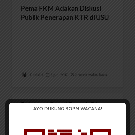
Pema FKM Adakan Diskusi
Publik Penerapan KTR di USU
Redaksi
7 Juni 2017
2 menit waktu baca
Rektorat Surati Rumah Dinas
AYO DUKUNG BOPM WACANA!
yang Dibuat Indekos