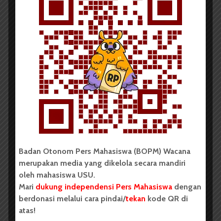
Redaksi
15 Desember 2016
2 menit waktu baca
Besok, Pema USU Gelar
Mediasi dengan Rektorat
Badan Otonom Pers Mahasiswa (BOPM) Wacana
merupakan media yang dikelola secara mandiri
oleh mahasiswa USU.
Mari
dukung independensi Pers Mahasiswa
dengan
berdonasi melalui cara pindai/
tekan
kode QR di
atas!
Redaksi
14 November 2014
2 menit waktu baca