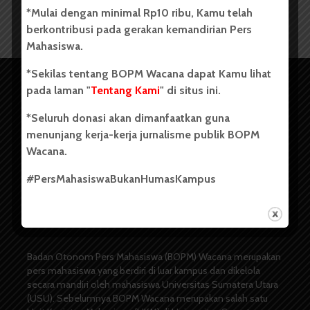
*Mulai dengan minimal Rp10 ribu, Kamu telah
berkontribusi pada gerakan kemandirian Pers
Mahasiswa.
*Sekilas tentang BOPM Wacana dapat Kamu lihat
pada laman "
Tentang Kami
" di situs ini.
*Seluruh donasi akan dimanfaatkan guna
menunjang kerja-kerja jurnalisme publik BOPM
Wacana.
#PersMahasiswaBukanHumasKampus
Copyright © 2023. All rights reserved BOPM WACANA.
Badan Otonom Pers Mahasiswa (BOPM) Wacana merupakan
pers mahasiswa yang berdiri di luar kampus dan dikelola
secara mandiri oleh mahasiswa Universitas Sumatera Utara
(USU). Sebelumnya BOPM Wacana merupakan salah satu