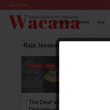
7 Agustus 2026
Beranda
Berita
Esai
-Raja Jayapangus
SINEMA
ULAS
The Deaf Village: Desa Tanpa
Diskriminasi