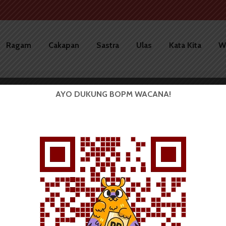
Ragam
Cakapan
Sastra
Ulas
Kata Kita
W
AYO DUKUNG BOPM WACANA!