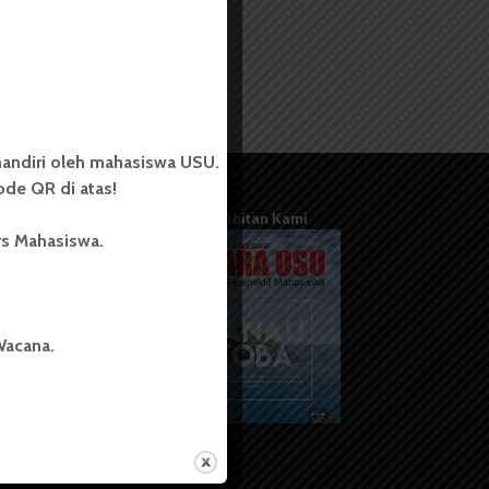
andiri oleh mahasiswa USU.
de QR di atas!
Terbitan Kami
rs Mahasiswa.
Wacana.