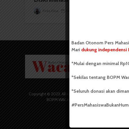
Firda Elisa
14 Januari 2025
5 menit waktu baca
Badan Otonom Pers Mahasis
Mari
dukung independensi 
Badan O
*Mulai dengan minimal Rp10
Wacana 
yang berd
secara m
*Sekilas tentang BOPM Wac
Universi
Sebelum
*Seluruh donasi akan diman
salah sa
Copyright © 2023. All rights reserved
(UKM) di
BOPM WACANA.
dengan 
#PersMahasiswaBukanHu
USU yang 