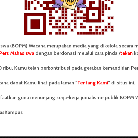
wa (BOPM) Wacana merupakan media yang dikelola secara m
Pers Mahasiswa
dengan berdonasi melalui cara pindai/
tekan
ko
tonom Pers Mahasiswa (BOPM)
Tentang Kami
 ribu, Kamu telah berkontribusi pada gerakan kemandirian Pe
merupakan pers mahasiswa
iri di luar kampus dan dikelola
Kontribusi
andiri oleh mahasiswa
ana dapat Kamu lihat pada laman "
Tentang Kami
" di situs ini.
tas Sumatera Utara (USU).
Info Iklan
nya BOPM Wacana merupakan
faatkan guna menunjang kerja-kerja jurnalisme publik BOPM 
tu Unit Kegiatan Mahasiswa
Pedoman Media Siber
 Universitas Sumatera Utara
nama Pers Mahasiswa SUARA
masKampus
Kode Etik Jurnalistik
berdiri pada 1 Juli 1995.
WartaWacana