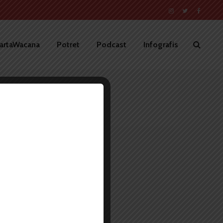
artaWacana
Potret
Podcast
Infografis