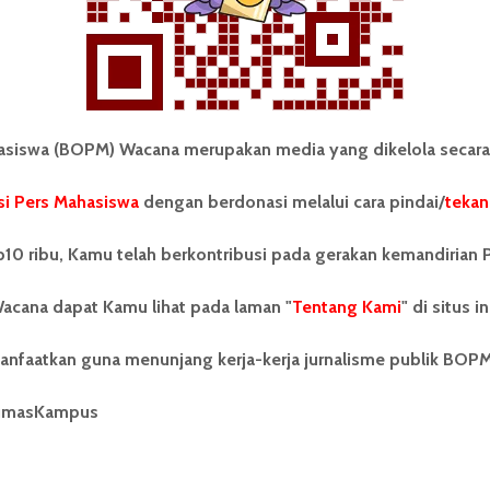
iswa (BOPM) Wacana merupakan media yang dikelola secara
i Pers Mahasiswa
dengan berdonasi melalui cara pindai/
tekan
tonom Pers Mahasiswa (BOPM)
Tentang Kami
merupakan pers mahasiswa
10 ribu, Kamu telah berkontribusi pada gerakan kemandirian 
iri di luar kampus dan dikelola
Kontribusi
andiri oleh mahasiswa
acana dapat Kamu lihat pada laman "
tas Sumatera Utara (USU).
Tentang Kami
" di situs in
Info Iklan
nya BOPM Wacana merupakan
tu Unit Kegiatan Mahasiswa
Pedoman Media Siber
anfaatkan guna menunjang kerja-kerja jurnalisme publik BOP
 Universitas Sumatera Utara
nama Pers Mahasiswa SUARA
Kode Etik Jurnalistik
umasKampus
berdiri pada 1 Juli 1995.
WartaWacana