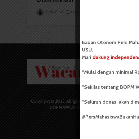
Firda Elisa
14 Januari 2025
5 menit waktu baca
Badan Otonom Pers Mahas
USU.
Mari
dukung independens
Badan O
Wacana 
*Mulai dengan minimal Rp
yang berd
secara m
*Sekilas tentang BOPM W
Universi
Sebelum
salah sa
Copyright © 2023. All rights reserved
*Seluruh donasi akan dim
(UKM) di
BOPM WACANA.
dengan 
#PersMahasiswaBukanH
USU yang 