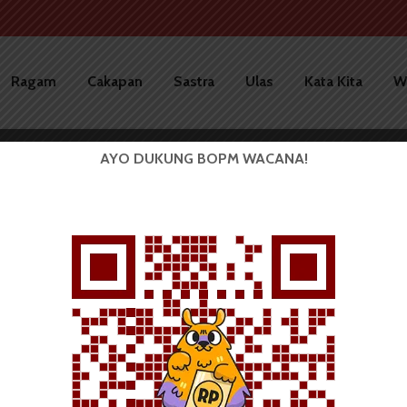
Ragam
Cakapan
Sastra
Ulas
Kata Kita
W
AYO DUKUNG BOPM WACANA!