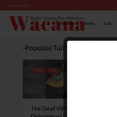
8 Agustus 2026
Beranda
Berita
Esai
-Populasi Tuli Bisu
SINEMA
ULAS
The Deaf Village: Desa Tanpa
Diskriminasi