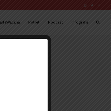
artaWacana
Potret
Podcast
Infografis