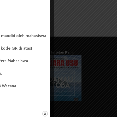
 mandiri oleh mahasiswa
kode QR di atas!
Terbitan Kami
Pers Mahasiswa.
i.
M Wacana.