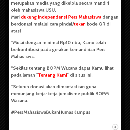
merupakan media yang dikelola secara mandiri
oleh mahasiswa USU.
Mari
dukung independensi Pers Mahasiswa
dengan
berdonasi melalui cara pindai/
tekan
kode QR di
Copyright © 2023. All rights reserved BOPM WACANA.
atas!
*Mulai dengan minimal Rp10 ribu, Kamu telah
berkontribusi pada gerakan kemandirian Pers
Badan Otonom Pers Mahasiswa (BOPM) Wacana merupakan
Mahasiswa.
pers mahasiswa yang berdiri di luar kampus dan dikelola
secara mandiri oleh mahasiswa Universitas Sumatera Utara
*Sekilas tentang BOPM Wacana dapat Kamu lihat
(USU). Sebelumnya BOPM Wacana merupakan salah satu
pada laman "
Tentang Kami
" di situs ini.
Unit Kegiatan Mahasiswa (UKM) di Universitas Sumatera
Utara dengan nama Pers Mahasiswa SUARA USU yang
*Seluruh donasi akan dimanfaatkan guna
berdiri pada 1 Juli 1995.
menunjang kerja-kerja jurnalisme publik BOPM
Wacana.
Tentang Kami
#PersMahasiswaBukanHumasKampus
Kontribusi