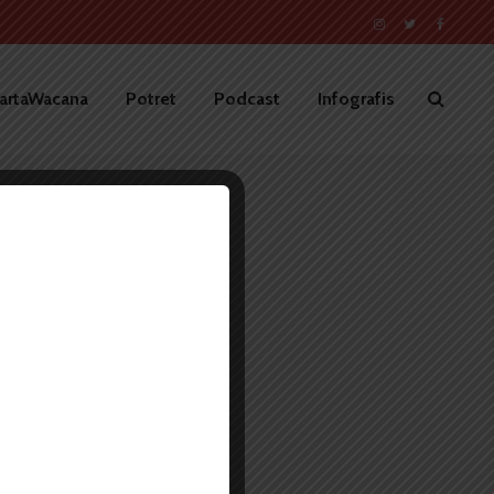
artaWacana
Potret
Podcast
Infografis