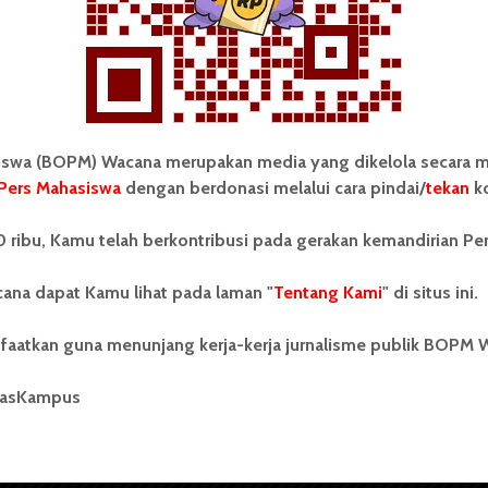
Redaksi
1 Agustus 2021
2 menit waktu baca
wa (BOPM) Wacana merupakan media yang dikelola secara m
Pers Mahasiswa
dengan berdonasi melalui cara pindai/
tekan
ko
tonom Pers Mahasiswa (BOPM)
Tentang Kami
 ribu, Kamu telah berkontribusi pada gerakan kemandirian Pe
merupakan pers mahasiswa
iri di luar kampus dan dikelola
Kontribusi
andiri oleh mahasiswa
ana dapat Kamu lihat pada laman "
Tentang Kami
" di situs ini.
tas Sumatera Utara (USU).
Info Iklan
nya BOPM Wacana merupakan
faatkan guna menunjang kerja-kerja jurnalisme publik BOPM 
tu Unit Kegiatan Mahasiswa
Pedoman Media Siber
 Universitas Sumatera Utara
nama Pers Mahasiswa SUARA
masKampus
Kode Etik Jurnalistik
berdiri pada 1 Juli 1995.
WartaWacana