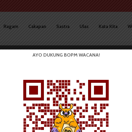
Ragam
Cakapan
Sastra
Ulas
Kata Kita
W
AYO DUKUNG BOPM WACANA!
BERITA KAMPUS
Pema FPsi Akan Laksanakan
Edu-Aksi