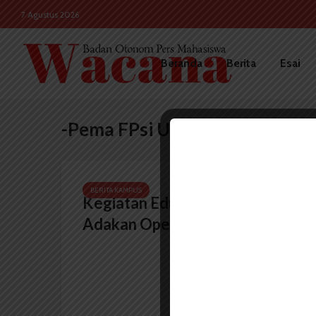
7 Agustus 2026
Beranda
Berita
Esai
-Pema FPsi USU
BERITA KAMPUS
Kegiatan Edukasi, Pema Fpsi
Adakan Open Donasi Buku