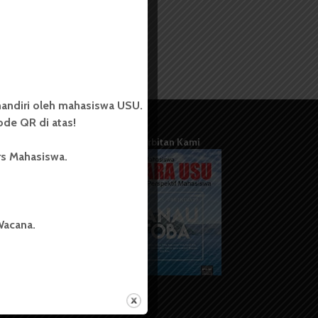
andiri oleh mahasiswa USU.
de QR di atas!
Terbitan Kami
rs Mahasiswa.
Wacana.