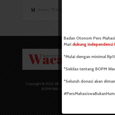
Redaksi
18 November 2021
2 menit waktu baca
Badan Otonom Pers Mahasis
Mari
dukung independensi 
Badan O
*Mulai dengan minimal Rp10
Wacana 
yang berd
secara m
*Sekilas tentang BOPM Wac
Universi
Sebelum
*Seluruh donasi akan diman
salah sa
Copyright © 2023. All rights reserved
(UKM) di
BOPM WACANA.
dengan 
#PersMahasiswaBukanHu
USU yang 