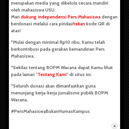
merupakan media yang dikelola secara mandiri
oleh mahasiswa USU.
Mari
dukung independensi Pers Mahasiswa
dengan
berdonasi melalui cara pindai/
tekan
kode QR di
Copyright © 2023. All rights reserved BOPM WACANA.
atas!
*Mulai dengan minimal Rp10 ribu, Kamu telah
berkontribusi pada gerakan kemandirian Pers
Badan Otonom Pers Mahasiswa (BOPM) Wacana merupakan
Mahasiswa.
pers mahasiswa yang berdiri di luar kampus dan dikelola
secara mandiri oleh mahasiswa Universitas Sumatera Utara
*Sekilas tentang BOPM Wacana dapat Kamu lihat
(USU). Sebelumnya BOPM Wacana merupakan salah satu
pada laman "
Tentang Kami
" di situs ini.
Unit Kegiatan Mahasiswa (UKM) di Universitas Sumatera
Utara dengan nama Pers Mahasiswa SUARA USU yang
*Seluruh donasi akan dimanfaatkan guna
berdiri pada 1 Juli 1995.
menunjang kerja-kerja jurnalisme publik BOPM
Wacana.
Tentang Kami
#PersMahasiswaBukanHumasKampus
Kontribusi