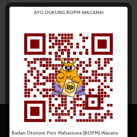
BERITA KAMPUS
AYO DUKUNG BOPM WACANA!
USU Pamerkan Kreativitas
Mahasiswa Selama Dua Hari
Redaksi
16 November 2017
2 menit waktu baca
Badan Otonom Pers Mahasiswa (BOPM) Wacana