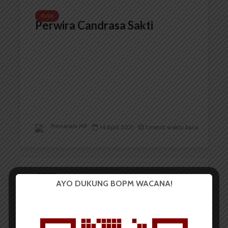
PUISI
Perwira Candrasa Sakti
Primarani MP
14 April 2021
1 menit waktu baca
PUISI
AYO DUKUNG BOPM WACANA!
Ilusi Boneka