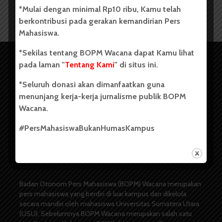
*Mulai dengan minimal Rp10 ribu, Kamu telah
berkontribusi pada gerakan kemandirian Pers
Mahasiswa.
*Sekilas tentang BOPM Wacana dapat Kamu lihat
pada laman "
Tentang Kami
" di situs ini.
*Seluruh donasi akan dimanfaatkan guna
menunjang kerja-kerja jurnalisme publik BOPM
Wacana.
#PersMahasiswaBukanHumasKampus
Copyright © 2023. All rights reserved BOPM WACANA.
Badan Otonom Pers Mahasiswa (BOPM) Wacana merupakan
pers mahasiswa yang berdiri di luar kampus dan dikelola
secara mandiri oleh mahasiswa Universitas Sumatera Utara
(USU). Sebelumnya BOPM Wacana merupakan salah satu