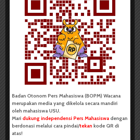
Novita Sitohang
4 April 2021
1 menit waktu baca
PUISI
Obituari Puan Kelana
Badan Otonom Pers Mahasiswa (BOPM) Wacana
merupakan media yang dikelola secara mandiri
oleh mahasiswa USU.
Mari
dukung independensi Pers Mahasiswa
dengan
berdonasi melalui cara pindai/
tekan
kode QR di
Sagitarius Marbun
17 Maret 2021
atas!
2 menit waktu baca