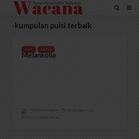
-kumpulan puisi terbaik
PUISI
SASTRA
Melankolia
Febyana Siagian
10 Oktober 2021
1 menit waktu baca