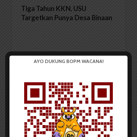
Tiga Tahun KKN, USU
Targetkan Punya Desa Binaan
AYO DUKUNG BOPM WACANA!
Redaksi
30 Maret 2015
2 menit waktu baca
Tim Pengelola KKN LPPM USU
Adakan Sosialisasi