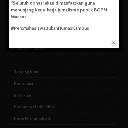
*Seluruh donasi akan dimanfaatkan guna
menunjang kerja-kerja jurnalisme publik BOPM
Badan Otonom Pers Mahasiswa (BOPM) Wacana merupakan
Wacana.
pers mahasiswa yang berdiri di luar kampus dan dikelola
secara mandiri oleh mahasiswa Universitas Sumatera Utara
#PersMahasiswaBukanHumasKampus
(USU). Sebelumnya BOPM Wacana merupakan salah satu
Unit Kegiatan Mahasiswa (UKM) di Universitas Sumatera
Utara dengan nama Pers Mahasiswa SUARA USU yang
berdiri pada 1 Juli 1995.
Tentang Kami
Kontribusi
Info Iklan
Pedoman Media Siber
Kode Etik Jurnalistik