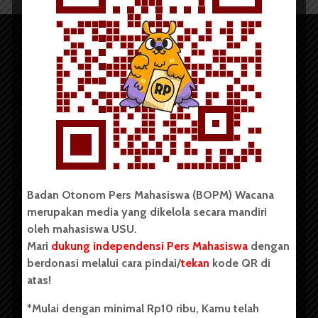
Copyright © 2023. All rights reserved BOPM WACANA.
Badan Otonom Pers Mahasiswa (BOPM) Wacana
merupakan media yang dikelola secara mandiri
Badan Otonom Pers Mahasiswa (BOPM) Wacana merupakan
oleh mahasiswa USU.
pers mahasiswa yang berdiri di luar kampus dan dikelola
Mari
dukung independensi Pers Mahasiswa
dengan
secara mandiri oleh mahasiswa Universitas Sumatera Utara
(USU). Sebelumnya BOPM Wacana merupakan salah satu
berdonasi melalui cara pindai/
tekan
kode QR di
Unit Kegiatan Mahasiswa (UKM) di Universitas Sumatera
atas!
Utara dengan nama Pers Mahasiswa SUARA USU yang
berdiri pada 1 Juli 1995.
*Mulai dengan minimal Rp10 ribu, Kamu telah