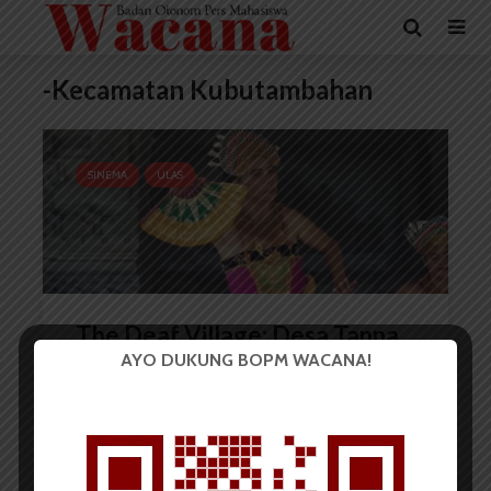
-Kecamatan Kubutambahan
SINEMA
ULAS
The Deaf Village: Desa Tanpa
AYO DUKUNG BOPM WACANA!
Diskriminasi
Firda Elisa
14 Januari 2025
5 menit waktu baca