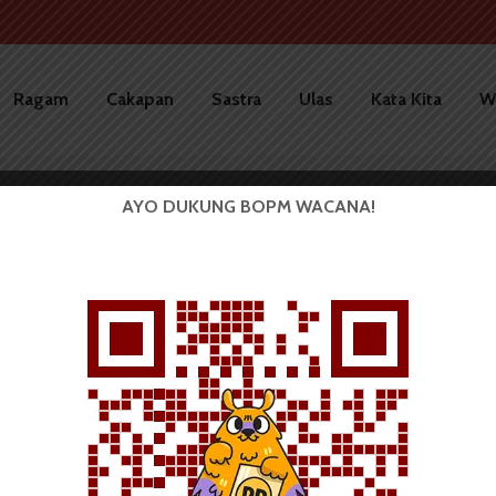
Ragam
Cakapan
Sastra
Ulas
Kata Kita
W
AYO DUKUNG BOPM WACANA!
PUISI
Kisah Sang Hitam dan Makian