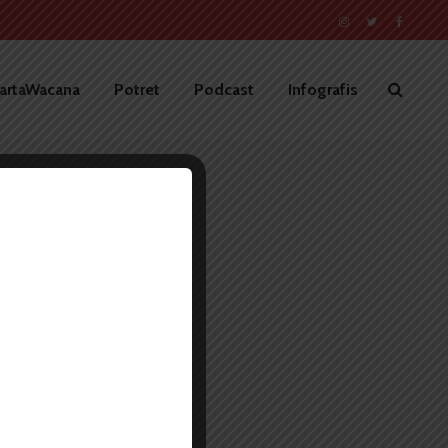
artaWacana
Potret
Podcast
Infografis