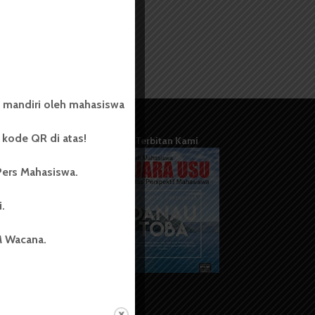
 mandiri oleh mahasiswa
kode QR di atas!
Terbitan Kami
Pers Mahasiswa.
i.
M Wacana.