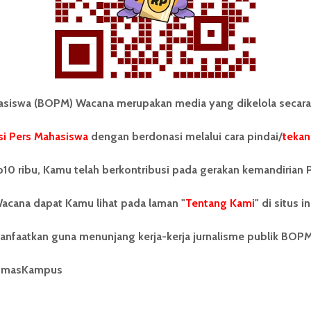
Redaksi
2 November 2014
1 menit waktu baca
iswa (BOPM) Wacana merupakan media yang dikelola secara
i Pers Mahasiswa
dengan berdonasi melalui cara pindai/
tekan
tonom Pers Mahasiswa (BOPM)
Tentang Kami
merupakan pers mahasiswa
iri di luar kampus dan dikelola
Kontribusi
10 ribu, Kamu telah berkontribusi pada gerakan kemandirian 
andiri oleh mahasiswa
tas Sumatera Utara (USU).
Info Iklan
acana dapat Kamu lihat pada laman "
Tentang Kami
" di situs in
nya BOPM Wacana merupakan
tu Unit Kegiatan Mahasiswa
Pedoman Media Siber
anfaatkan guna menunjang kerja-kerja jurnalisme publik BOP
 Universitas Sumatera Utara
nama Pers Mahasiswa SUARA
Kode Etik Jurnalistik
berdiri pada 1 Juli 1995.
umasKampus
WartaWacana