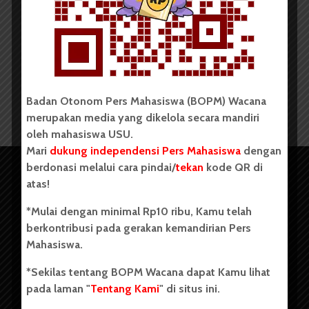
Redaksi
26 Oktober 2014
2 menit waktu baca
Badan Otonom Pers Mahasiswa (BOPM) Wacana
merupakan media yang dikelola secara mandiri
oleh mahasiswa USU.
Mari
dukung independensi Pers Mahasiswa
dengan
berdonasi melalui cara pindai/
tekan
kode QR di
atas!
*Mulai dengan minimal Rp10 ribu, Kamu telah
berkontribusi pada gerakan kemandirian Pers
Mahasiswa.
*Sekilas tentang BOPM Wacana dapat Kamu lihat
pada laman "
Tentang Kami
" di situs ini.
Copyright © 2023. All rights reserved BOPM WACANA.