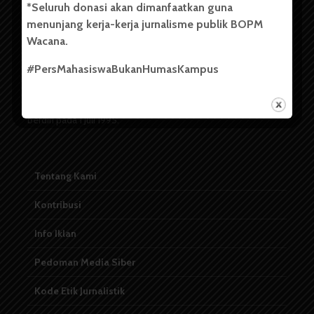
*Seluruh donasi akan dimanfaatkan guna
menunjang kerja-kerja jurnalisme publik BOPM
Badan Otonom Pers Mahasiswa (BOPM) Wacana merupakan
Wacana.
pers mahasiswa yang berdiri di luar kampus dan dikelola
secara mandiri oleh mahasiswa Universitas Sumatera Utara
#PersMahasiswaBukanHumasKampus
(USU). Sebelumnya BOPM Wacana merupakan salah satu
Unit Kegiatan Mahasiswa (UKM) di Universitas Sumatera
Utara dengan nama Pers Mahasiswa SUARA USU yang
berdiri pada 1 Juli 1995.
Tentang Kami
Kontribusi
Info Iklan
Pedoman Media Siber
Kode Etik Jurnalistik