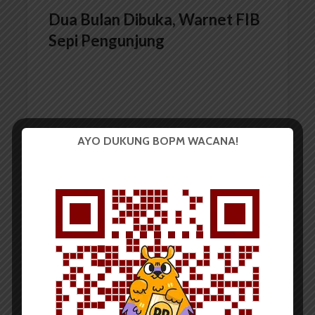
Dua Bulan Dibuka, Warnet FIB
Sepi Pengunjung
AYO DUKUNG BOPM WACANA!
Redaksi
16 Januari 2015
2 menit waktu baca
Dua Tahun Vakum, Pengurus
IPTR USU Dilantik