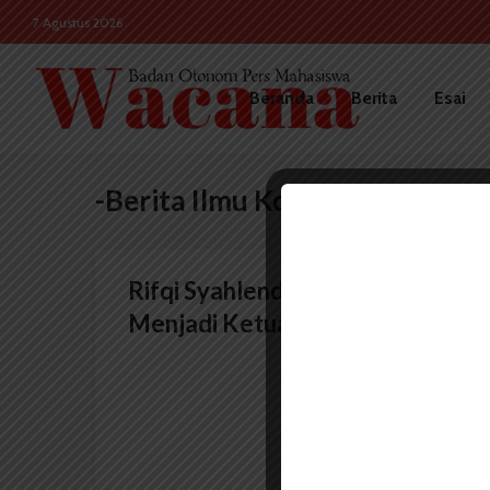
7 Agustus 2026
Beranda
Berita
Esai
-Berita Ilmu Komunikasi
Rifqi Syahlendra Terpilih
Menjadi Ketua Imajinasi