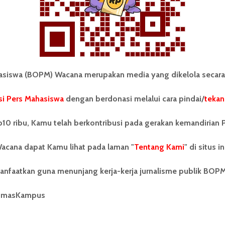
Redaksi
28 Februari 2017
1 menit waktu baca
iswa (BOPM) Wacana merupakan media yang dikelola secara
i Pers Mahasiswa
dengan berdonasi melalui cara pindai/
tekan
tonom Pers Mahasiswa (BOPM)
Tentang Kami
merupakan pers mahasiswa
iri di luar kampus dan dikelola
Kontribusi
10 ribu, Kamu telah berkontribusi pada gerakan kemandirian 
andiri oleh mahasiswa
tas Sumatera Utara (USU).
Info Iklan
acana dapat Kamu lihat pada laman "
Tentang Kami
" di situs in
nya BOPM Wacana merupakan
tu Unit Kegiatan Mahasiswa
Pedoman Media Siber
anfaatkan guna menunjang kerja-kerja jurnalisme publik BOP
 Universitas Sumatera Utara
nama Pers Mahasiswa SUARA
Kode Etik Jurnalistik
berdiri pada 1 Juli 1995.
umasKampus
WartaWacana