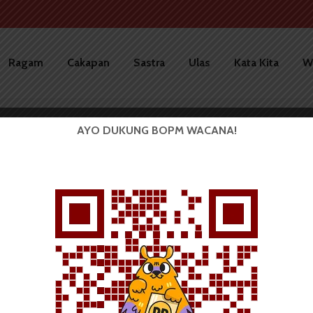
Ragam
Cakapan
Sastra
Ulas
Kata Kita
W
AYO DUKUNG BOPM WACANA!
Pemilihan Ketua Imajinasi,
Rifqi: Ingin Perbaiki...