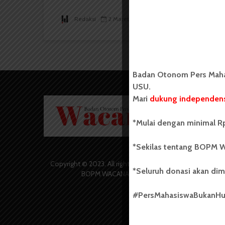
Redaksi
2 Maret 2017
1 menit waktu baca
Badan Otonom Pers Mahas
USU.
Mari
dukung independens
Badan O
Wacana 
yang berd
*Mulai dengan minimal Rp
secara m
Universi
*Sekilas tentang BOPM W
Sebelum
salah sa
Copyright © 2023. All rights reserved
*Seluruh donasi akan dim
(UKM) di
BOPM WACANA.
dengan 
USU yang 
#PersMahasiswaBukanH