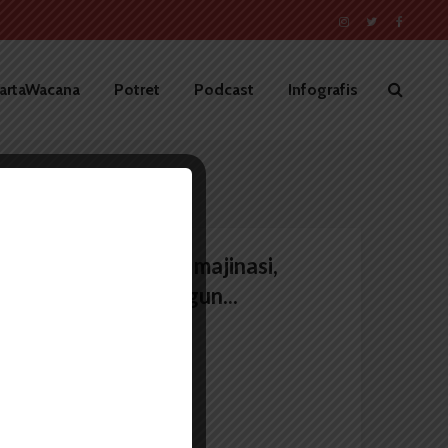
artaWacana
Potret
Podcast
Infografis
Pemilihan Ketua Imajinasi,
Sastra: Ingin Bangun...