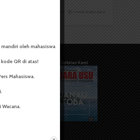
Redaksi
28 Februari 2017
1 menit waktu baca
 mandiri oleh mahasiswa
kode QR di atas!
Terbitan Kami
Pers Mahasiswa.
i.
M Wacana.