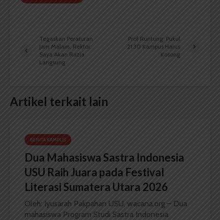
Tegaskan Peraturan
Prof Runtung: Pukul
Jam Malam, Rektor:
21.30 Kampus Harus
Saya Akan Razia
Kosong
Langsung
Artikel terkait lain
BERITA KAMPUS
Dua Mahasiswa Sastra Indonesia
USU Raih Juara pada Festival
Literasi Sumatera Utara 2026
Oleh: Iyusarah Pakpahan USU, wacana.org – Dua
mahasiswa Program Studi Sastra Indonesia