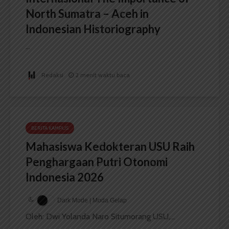
North Sumatra – Aceh in
Indonesian Historiography
...
Redaksi
2 menit waktu baca
BERITA KAMPUS
Mahasiswa Kedokteran USU Raih
Penghargaan Putri Otonomi
Indonesia 2026
Dark Mode | Moda Gelap
Oleh: Dwi Yolanda Naro Situmorang USU,...