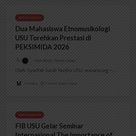
BERITA KAMPUS
Dua Mahasiswa Etnomusikologi
USU Torehkan Prestasi di
PEKSIMIDA 2026
Dark Mode | Moda Gelap
Oleh: Syarifah Sarah Nurjiha USU, wacana.org –...
Redaksi
2 menit waktu baca
BERITA KAMPUS
FIB USU Gelar Seminar
Internasional The Importance of