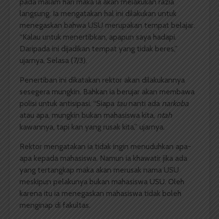
pada malam hari maka ia akan melakukan razia
langsung. Ia mengatakan hal ini dilakukan untuk
menegaskan bahwa USU merupakan tempat belajar.
“Kalau untuk menertibkan, apapun saya hadapi.
Daripada ini dijadikan tempat yang tidak beres,”
ujarnya, Selasa (7/3).
Penertiban ini dikatakan rektor akan dilakukannya
sesegera mungkin. Bahkan ia berujar akan membawa
polisi untuk antisipasi. “Siapa
tau
nanti ada
narkoba
atau apa, mungkin bukan mahasiswa kita,
ntah
kawannya, tapi kan yang rusak kita,” ujarnya.
Rektor mengatakan ia tidak ingin menuduhkan apa-
apa kepada mahasiswa. Namun ia khawatir jika ada
yang tertangkap maka akan merusak nama USU
meskipun pelakunya bukan mahasiswa USU. Oleh
karena itu ia menegaskan mahasiswa tidak boleh
menginap di fakultas.