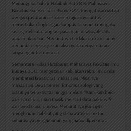
Menanggapi hal ini, Habibah Putri R B, Mahasiswa
Fakultas Ekonomi dan Bisnis 2014, mengatakan setuju
dengan peraturan ini karena tujuannya untuk
menertibkan lingkungan kampus. Ia sendiri mengaku
sering melihat orang berpasangan di wilayah USU
pada malam hari. Menurutnya tindakan rektor sudah
benar dan menunjukkan aksi nyata dengan turun
langsung untuk merazia.
Sementara Hiskia Hutabarat, Mahasiswa Fakultas Ilmu
Budaya 2013, mengatakan kebijakan rektor ini dinilai
membatasi kreativitas mahasiswa. Misalnya
mahasiswa Departemen Etnomusikologi yang
biasanya beraktivitas hingga malam. “Kami kan baik-
baiknya di sini, main musik, mencari data pakai
wifi
,
dan berdiskusi,” ujarnya. Menurutnya jika ingin
menghindari hal-hal yang dikhawatirkan rektor,
seharusnya pengamanan yang harus diperketat.