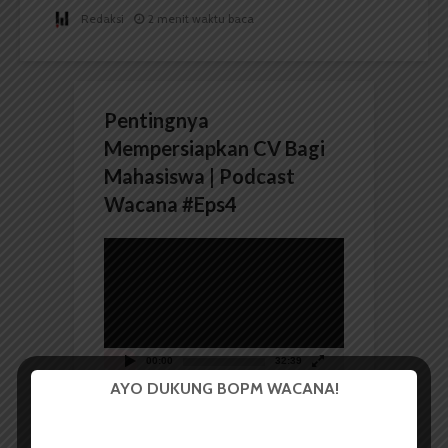
Redaksi
2 menit waktu baca
Pentingnya
Mempersiapkan CV Bagi
Mahasiswa | Podcast
Wacana #Eps4
Pemutar
Video
00:00
32:39
AYO DUKUNG BOPM WACANA!