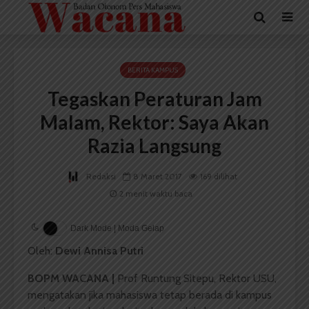
BERITA KAMPUS
Tegaskan Peraturan Jam
Malam, Rektor: Saya Akan
Razia Langsung
Redaksi
8 Maret 2017
169 dilihat
2 menit waktu baca
Dark Mode | Moda Gelap
Oleh:
Dewi Annisa Putri
BOPM WACANA |
Prof Runtung Sitepu, Rektor USU,
mengatakan jika mahasiswa tetap berada di kampus