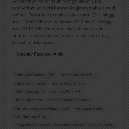
Sebelumnya, rektor telah mengeluarkan surat
pemberitahuan berisi batasan kegiatan mahasiswa di
kampus. Di antaranya mahasiswa strata 1 (S-1) hingga
pukul 19.00 WIB dan mahasiswa S-2 dan S-3 hingga
pukul 21.30 WIB. Peraturan ini dikeluarkan terkait
laporan ke rektor bahwa banyak mahasiswa yang
bermalam di kampus.
Komentar Facebook Anda
Berita Jam Malam USU
Berita Kampus USU
Berita USU Hari Ini
Berita USU Terkini
dewi annisa putri
Habibah Putri R B
Hiskia Hutabarat
Maria Patricia Sidabutar
Pemberlakuan Jam Malam USU
Peraturan Rektor
Prof Runtung Sitepu
Tegaskan Peraturan Jam Malam Rektor: Saya Akan Razia