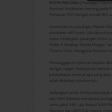
BOPM WACANA |
Pasangan Calon P
Rommel Hutahaean menang pada Pem
Pertanian (FP) dengan meraih 865 su
Sementara itu, pasangan Maman Silab
perolehan 469 suara. Lalu disusul p
suara. Sedangkan pasangan Victor L
Endar H Harahap-Randa Morgan Tari
Tommy Frans Nainggolan berturut-tu
Menanggapi ini Syafrizal katakan dir
dengan target. Selanjutnya mantan G
pembahasan internal apa yang akan 
telah dilakukan sebelumnya.
Sedangkan untuk Pemira Kelompok 
dan KAM Rabbani menduduki peringka
sama yakni 548. Lalu disusul KAM M
Humanis dan KAM Erat masing-masin