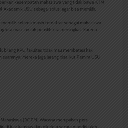
U berikan kesempatan mahasiswa yang tidak bawa KTM
 Akademik USU sebagai solusi agar bisa memilih.
 memilih selama masih terdaftar sebagai mahasiswa
g kita mau, jumlah pemilih kita meningkat. Karena
dil bilang KPU fakultas tidak mau membatasi hak
 suaranya.“Mereka juga jarang bisa ikut Pemira USU
 Mahasiswa (BOPM) Wacana merupakan pers
ri di luar kampus dan dikelola secara mandiri oleh