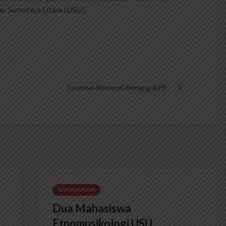
as Sumatera Utara (USU).
Syafrizal-Rommel Menang di FP
BERITA KAMPUS
Dua Mahasiswa
Etnomusikologi USU