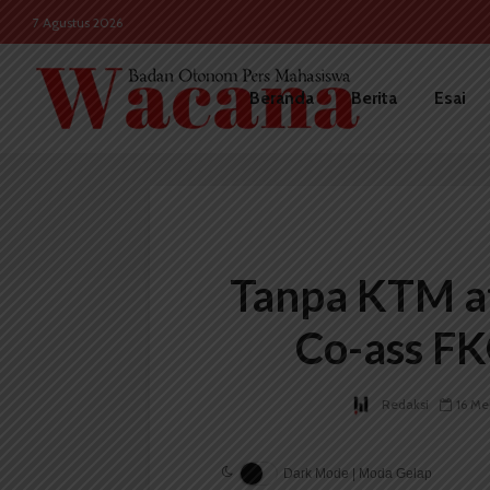
7 Agustus 2026
Beranda
Berita
Esai
Tanpa KTM a
Co-ass FK
Redaksi
16 Me
Dark Mode | Moda Gelap