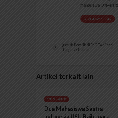
mahasiswa Universit
LIHAT SEMUA ARTIKEL
Jumlah Pemilih di FKG Tak Capai
Target 75 Persen
Artikel terkait lain
BERITA KAMPUS
Dua Mahasiswa Sastra
Indonesia USU Raih Juara