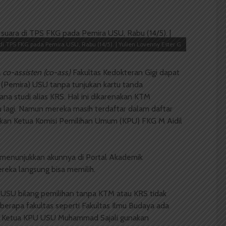
di TPS FKG pada Pemira USU, Rabu (14/5). | Yulien Lovenny Ester G
a
co-assisten (co-ass)
Fakultas Kedokteran Gigi dapat
(Pemira) USU tanpa tunjukan kartu tanda
na studi alias KRS. Hal ini dikarenakan KTM
u lagi. Namun mereka masih terdaftar dalam daftar
aikan Ketua Komisi Pemilihan Umum (KPU) FKG M Aidil
menunjukkan akunnya di Portal Akademik
ereka langsung bisa memilih.
U USU bilang pemilihan tanpa KTM atau KRS tidak
berapa fakultas seperti Fakultas Ilmu Budaya ada
a Ketua KPU USU Muhammad Sajali gunakan