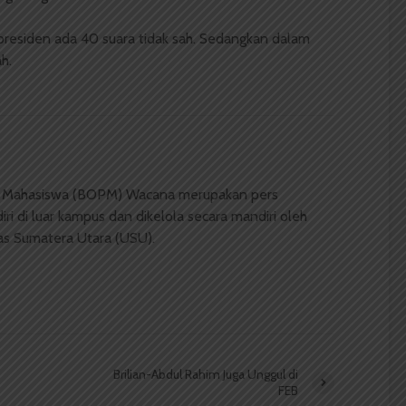
presiden ada 40 suara tidak sah. Sedangkan dalam
h.
 Mahasiswa (BOPM) Wacana merupakan pers
ri di luar kampus dan dikelola secara mandiri oleh
as Sumatera Utara (USU).
Brilian-Abdul Rahim Juga Unggul di
FEB