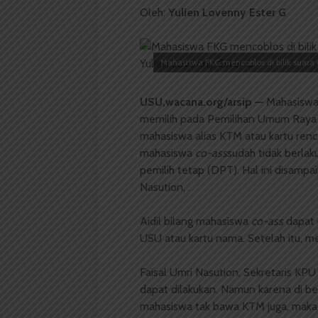
Oleh:
Yulien Lovenny Ester G
Mahasiswa FKG mencoblos di bilik suara 
USU,wacana.org/arsip —
Mahasisw
memilih pada Pemilihan Umum Raya 
mahasiswa alias KTM atau kartu renca
mahasiswa
co-ass
sudah tidak berlak
pemilih tetap (DPT). Hal ini disamp
Nasution, .
Aidil bilang mahasiswa
co-ass
dapat 
USU atau
kartu nama. Setelah itu, m
Faisal Umri Nasution, Sekretaris KP
dapat dilakukan. Namun karena di be
mahasiswa tak bawa KTM juga, mak