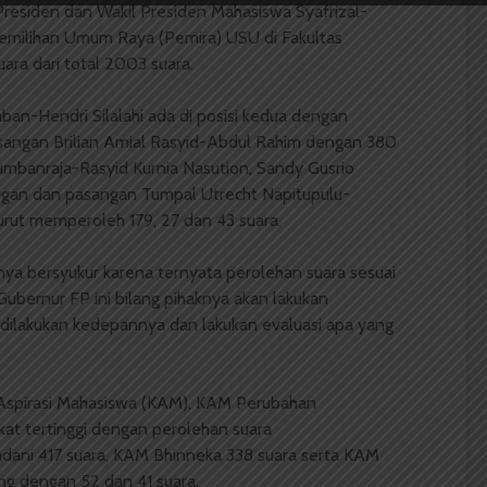
residen dan Wakil Presiden Mahasiswa Syafrizal-
ilihan Umum Raya (Pemira) USU di Fakultas
ara dari total 2003 suara.
an-Hendri Silalahi ada di posisi kedua dengan
asangan Brilian Amial Rasyid-Abdul Rahim dengan 380
umbanraja-Rasyid Kurnia Nasution, Sandy Gusrio
gan dan pasangan Tumpal Utrecht Napitupulu-
rut memperoleh 179, 27 dan 43 suara.
inya bersyukur karena ternyata perolehan suara sesuai
ubernur FP ini bilang pihaknya akan lakukan
dilakukan kedepannya dan lakukan evaluasi apa yang
Aspirasi Mahasiswa (KAM), KAM Perubahan
t tertinggi dengan perolehan suara
adani 417 suara, KAM Bhinneka 338 suara serta KAM
g dengan 52 dan 41 suara.