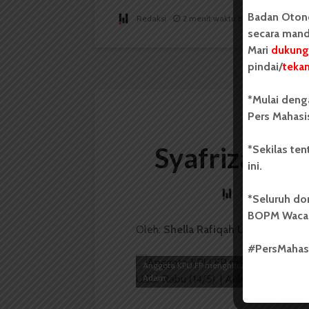
Badan Oton
Redaksi
2 menit waktu baca
secara mand
Mari
dukung
pindai/
teka
*Mulai deng
Pers Mahasi
Syafrizal-R
*Sekilas te
ini.
Redaksi
15 Me
*Seluruh do
BOPM Waca
Oleh:
Shella Rafiqah Ully
#PersMaha
Anggota KPU FP menghitung surat suara capr
Adam