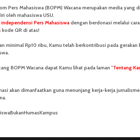
om Pers Mahasiswa (BOPM) Wacana merupakan media yang di
Redaksi
2 menit waktu baca
iri oleh mahasiswa USU.
 independensi Pers Mahasiswa
dengan berdonasi melalui cara
n
kode QR di atas!
an minimal Rp10 ribu, Kamu telah berkontribusi pada gerakan
swa.
BERITA KAMPUS
ommel Menang di FP
ntang BOPM Wacana dapat Kamu lihat pada laman "
Tentang Ka
i 2014
142 dilihat
1 menit waktu baca
nasi akan dimanfaatkan guna menunjang kerja-kerja jurnalisme
na.
siswaBukanHumasKampus
es-wapresma di TPS FP pada Pemira USU, Rabu (14/5). | Aulia