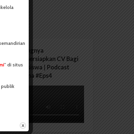
kelola
 kemandirian
Pentingnya
Mempersiapkan CV Bagi
mi
" di situs
Mahasiswa | Podcast
Wacana #Eps4
 publik