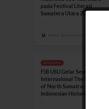
pada Festival Literasi
Sumatera Utara 2026
...
Redaksi
2 menit waktu baca
BERITA KAMPUS
FIB USU Gelar Seminar
Internasional The Importan
of North Sumatra – Aceh in
Indonesian Historiography
...