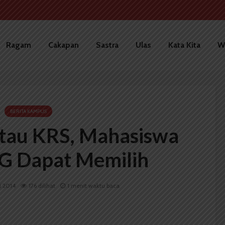
Ragam
Cakapan
Sastra
Ulas
Kata Kita
W
BERITA KAMPUS
tau KRS, Mahasiswa
G Dapat Memilih
i 2014
176 dilihat
1 menit waktu baca