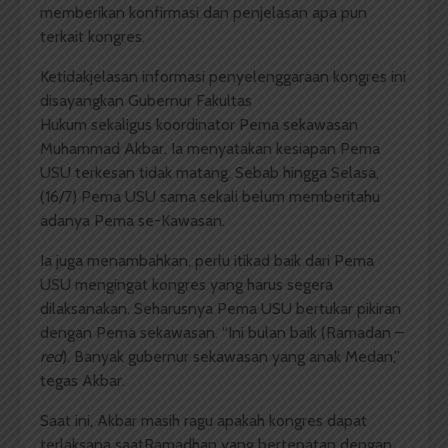
memberikan konfirmasi dan penjelasan apa pun
terkait kongres.
Ketidakjelasan informasi penyelenggaraan kongres ini
disayangkan Gubernur Fakultas
Hukum sekaligus koordinator Pema sekawasan
Muhammad Akbar. Ia menyatakan kesiapan Pema
USU terkesan tidak matang. Sebab hingga Selasa,
(16/7) Pema USU sama sekali belum memberitahu
adanya Pema se-Kawasan.
Ia juga menambahkan, perlu itikad baik dari Pema
USU mengingat kongres yang harus segera
dilaksanakan. Seharusnya Pema USU bertukar pikiran
dengan Pema sekawasan. “Ini bulan baik (Ramadan –
red
). Banyak gubernur sekawasan yang anak Medan,”
tegas Akbar.
Saat ini, Akbar masih ragu apakah kongres dapat
terlaksana saatRamadhan yang bertepatan dengan