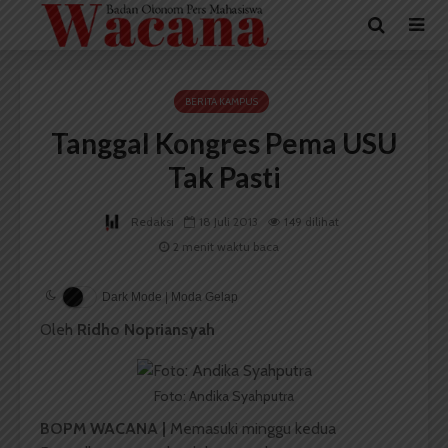
BERITA KAMPUS
Tanggal Kongres Pema USU
Tak Pasti
Redaksi
18 Juli 2013
149 dilihat
2 menit waktu baca
Dark Mode | Moda Gelap
Oleh
Ridho Nopriansyah
Foto: Andika Syahputra
BOPM WACANA |
Memasuki minggu kedua