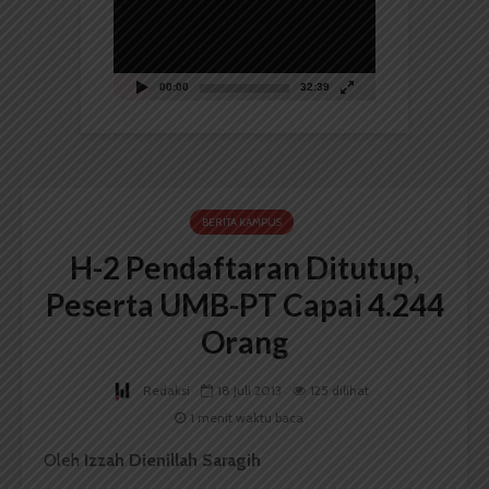
00:00
32:39
BERITA KAMPUS
H-2 Pendaftaran Ditutup,
Peserta UMB-PT Capai 4.244
Orang
Redaksi
18 Juli 2013
125 dilihat
1 menit waktu baca
Oleh
Izzah Dienillah Saragih