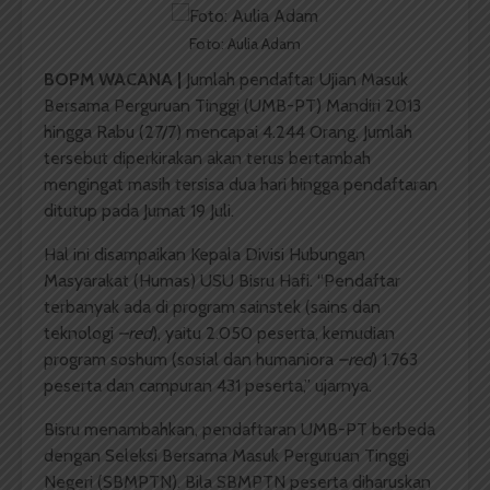
Foto: Aulia Adam
BOPM WACANA |
Jumlah pendaftar Ujian Masuk
Bersama Perguruan Tinggi (UMB-PT) Mandiri 2013
hingga Rabu (27/7) mencapai 4.244 Orang. Jumlah
tersebut diperkirakan akan terus bertambah
mengingat masih tersisa dua hari hingga pendaftaran
ditutup pada Jumat 19 Juli.
Hal ini disampaikan Kepala Divisi Hubungan
Masyarakat (Humas) USU Bisru Hafi. “Pendaftar
terbanyak ada di program sainstek (sains dan
teknologi
–red
), yaitu 2.050 peserta, kemudian
program soshum (sosial dan humaniora
–red
) 1.763
peserta dan campuran 431 peserta,” ujarnya.
Bisru menambahkan, pendaftaran UMB-PT berbeda
dengan Seleksi Bersama Masuk Perguruan Tinggi
Negeri (SBMPTN). Bila SBMPTN peserta diharuskan