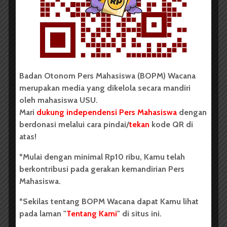
Literasi Sumatera Utara 2026
Dark Mode | Moda Gelap
Oleh: Iyusarah Pakpahan USU, wacana.org – Dua...
Redaksi
2 menit waktu baca
Badan Otonom Pers Mahasiswa (BOPM) Wacana
merupakan media yang dikelola secara mandiri
oleh mahasiswa USU.
Mari
dukung independensi Pers Mahasiswa
dengan
BERITA KAMPUS
berdonasi melalui cara pindai/
tekan
kode QR di
Dua Mahasiswa Etnomusikologi
atas!
USU Torehkan Prestasi di
*Mulai dengan minimal Rp10 ribu, Kamu telah
PEKSIMIDA 2026
berkontribusi pada gerakan kemandirian Pers
Mahasiswa.
Dark Mode | Moda Gelap
*Sekilas tentang BOPM Wacana dapat Kamu lihat
Oleh: Syarifah Sarah Nurjiha USU, wacana.org –...
pada laman "
Tentang Kami
" di situs ini.
Redaksi
2 menit waktu baca