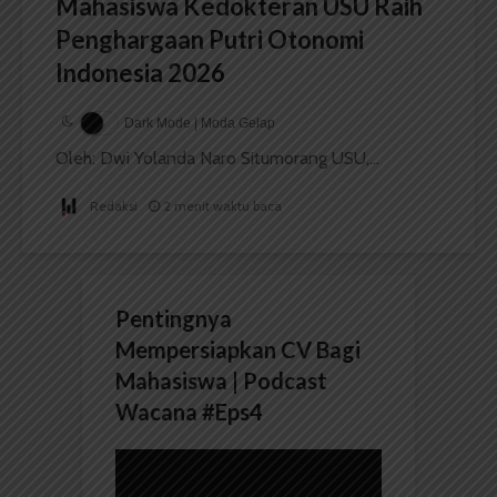
Mahasiswa Kedokteran USU Raih
Penghargaan Putri Otonomi
Indonesia 2026
Dark Mode | Moda Gelap
Oleh: Dwi Yolanda Naro Situmorang USU,...
Redaksi
2 menit waktu baca
Pentingnya
Mempersiapkan CV Bagi
Mahasiswa | Podcast
Wacana #Eps4
Pemutar
Video