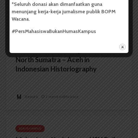
*Seluruh donasi akan dimanfaatkan guna
menunjang kerja-kerja jurnalisme publik BOPM
Wacana.
BERITA KAMPUS
#PersMahasiswaBukanHumasKampus
FIB USU Gelar Seminar
Internasional The Importance of
North Sumatra – Aceh in
Indonesian Historiography
...
Redaksi
2 menit waktu baca
BERITA KAMPUS