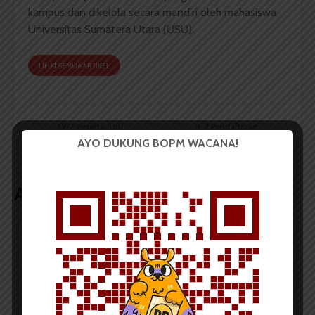
kampus dan dikelola secara mandiri oleh mahasiswa
Universitas Sumatera Utara (USU).
LIHAT SEMUA ARTIKEL
5977 Peserta Ikuti
H-2 Pendaftaran
UMB-PT Mandiri USU
Ditutup, Peserta UMB-
AYO DUKUNG BOPM WACANA!
PT Capai 4.244 Orang
Artikel terkait lain
BERITA KAMPUS
Dua Mahasiswa Sastra Indonesia
USU Raih Juara pada Festival