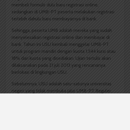
membeli formulir dulu baru registrasi online,
sedangkan di UMB-PT peserta melakukan registrasi
terlebih dahulu baru membayarnya di bank.
Sehingga, peserta UMB adalah mereka yang sudah
menyelesaikan registrasi online dan membayar di
bank. Tahun ini USU kembali menggelar UMB-PT
untuk program mandiri dengan kuota 1.544 kursi atau
18% dari kuota yang disediakan. Ujian tertulis akan
dilaksanakan pada 21 juli 2013 yang rencananya
berlokasi di lingkungan USU.
Sebelumnya, USU adalah satu-satunya universitas
negeri yang tidak membuka jalur UMB-PT Reguler.
Komentar Facebook Anda