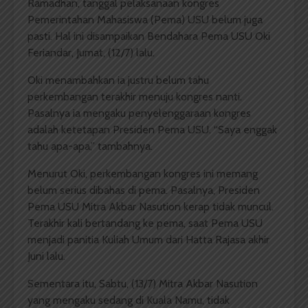
Ramadhan, tanggal pelaksanaan kongres
Pemerintahan Mahasiswa (Pema) USU belum juga
pasti. Hal ini disampaikan Bendahara Pema USU Oki
Feriandar, Jumat, (12/7) lalu.
Oki menambahkan ia justru belum tahu
perkembangan terakhir menuju kongres nanti.
Pasalnya ia mengaku penyelenggaraan kongres
adalah ketetapan Presiden Pema USU. “Saya enggak
tahu apa-apa,” tambahnya.
Menurut Oki, perkembangan kongres ini memang
belum serius dibahas di pema. Pasalnya, Presiden
Pema USU Mitra Akbar Nasution kerap tidak muncul.
Terakhir kali bertandang ke pema, saat Pema USU
menjadi panitia Kuliah Umum dari Hatta Rajasa akhir
Juni lalu.
Sementara itu, Sabtu, (13/7) Mitra Akbar Nasution
yang mengaku sedang di Kuala Namu, tidak