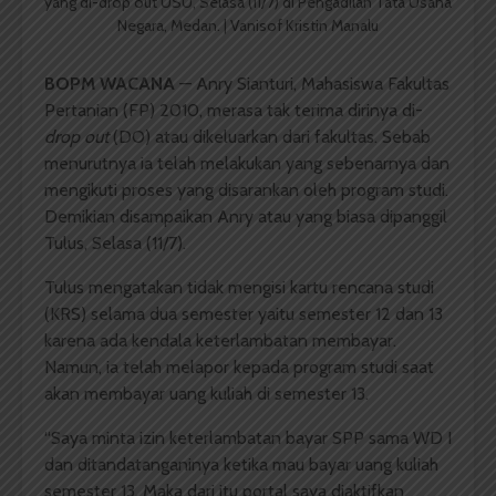
yang di-drop out USU, Selasa (11/7) di Pengadilan Tata Usaha
Negara, Medan. | Vanisof Kristin Manalu
BOPM WACANA
— Anry Sianturi, Mahasiswa Fakultas
Pertanian (FP) 2010, merasa tak terima dirinya di-
drop out
(DO) atau dikeluarkan dari fakultas. Sebab
menurutnya ia telah melakukan yang sebenarnya dan
mengikuti proses yang disarankan oleh program studi.
Demikian disampaikan Anry atau yang biasa dipanggil
Tulus, Selasa (11/7).
Tulus mengatakan tidak mengisi kartu rencana studi
(KRS) selama dua semester yaitu semester 12 dan 13
karena ada kendala keterlambatan membayar.
Namun, ia telah melapor kepada program studi saat
akan membayar uang kuliah di semester 13.
“Saya minta izin keterlambatan bayar SPP sama WD I
dan ditandatanganinya ketika mau bayar uang kuliah
semester 13. Maka dari itu portal saya diaktifkan