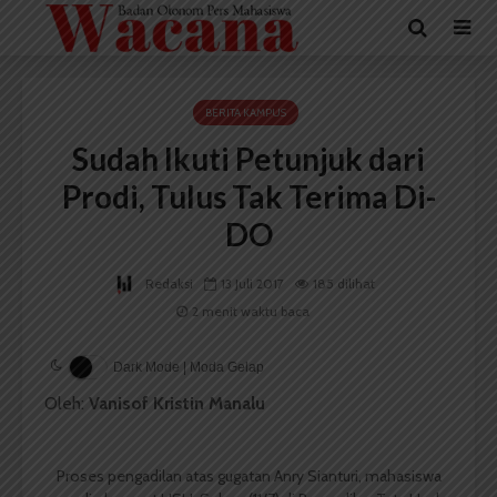
BERITA KAMPUS
Sudah Ikuti Petunjuk dari
Prodi, Tulus Tak Terima Di-
DO
Redaksi
13 Juli 2017
185 dilihat
2 menit waktu baca
Dark Mode | Moda Gelap
Oleh:
Vanisof Kristin Manalu
Proses pengadilan atas gugatan Anry Sianturi, mahasiswa