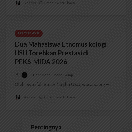
Redaksi
2 menit waktu baca
BERITA KAMPUS
Dua Mahasiswa Etnomusikologi
USU Torehkan Prestasi di
PEKSIMIDA 2026
Dark Mode | Moda Gelap
Oleh: Syarifah Sarah Nurjiha USU, wacana.org –...
Redaksi
2 menit waktu baca
Pentingnya