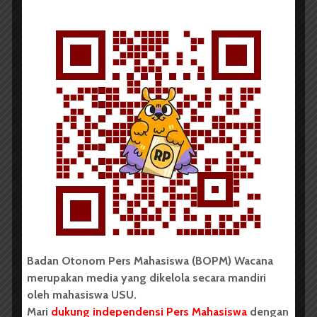
Out
Redaksi
13 Juli 2017
965 dilihat
2 menit waktu baca
Oleh:
Vanisof Kristin Manalu
Tampak depan gedung Fakultas Pertanian USU, Kamis (13/7).
| Yulia Pransiska
BOPM WACANA
— Sebanyak 37 mahasiswa Fakultas
Pertanian (FP) di
drop out
(DO) atau dikeluarkan dari
USU. Hal ini berdasarkan Surat Keputusan (SK) Rektor
Nomor 2751/UN5.1.R1/SK/SPB/2016 tentang
Penetapan
drop out
mahasiswa Fakultas Pertanian
Badan Otonom Pers Mahasiswa (BOPM) Wacana
USU program sarjana angkatan 2014, 2013, 2011,
merupakan media yang dikelola secara mandiri
2010, dan 2009 yang statusnya tidak jelas karena
oleh mahasiswa USU.
tidak aktif. SK tersebut dibuat pada 30 Desember
Mari
dukung independensi Pers Mahasiswa
dengan