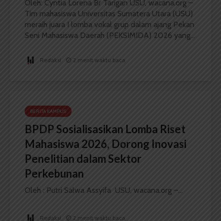
Oleh: Cyntia Lorena Br Tarigan USU, wacana.org –
Tim mahasiswa Universitas Sumatera Utara (USU)
meraih juara I lomba vokal grup dalam ajang Pekan
Seni Mahasiswa Daerah (PEKSIMIDA) 2026 yang...
Redaksi
2 menit waktu baca
BERITA KAMPUS
BPDP Sosialisasikan Lomba Riset
Mahasiswa 2026, Dorong Inovasi
Penelitian dalam Sektor
Perkebunan
Oleh : Putri Salwa Assyifa USU, wacana.org –...
Redaksi
2 menit waktu baca