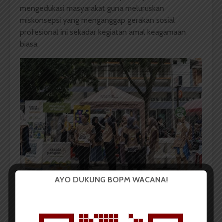
mengedukasi masyarakat guna meluruskan
miskonsepsi yang menganggap gerakan sosial
profesional ini sekadar kegiatan amal keagamaan
biasa.
AYO DUKUNG BOPM WACANA!
Tenant Aksata Pangan pada saat Car Free Day (CFD) di
Medan | Sumber Pribadi
Namun Larasati terus mendorong tim tidak menyerah.