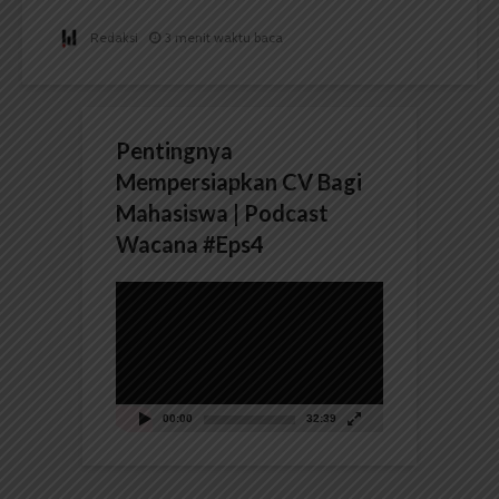
Redaksi
3 menit waktu baca
Pentingnya
Mempersiapkan CV Bagi
Mahasiswa | Podcast
Wacana #Eps4
Pemutar
Video
00:00
32:39