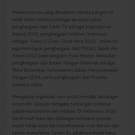
Melalui inovasi yang dihadirkan Aksata pangan ini
telah diakui melalui berbagai apresiasi yakni;
penghargaan dari DAAI TV sebagai Inspirational
Award 2022, penghargaan Unilever Indonesia
sebagai ”Every U Does Good Hero 2022”, selain itu
juga mendapat penghargaan dari YSEALI
Seeds the
Future
2022 pada program
Food Heroes.
Kemudian
penghargaan dari Badan Pangan Nasional sebagai
Mitra Komunitas Terkonsisten dalam Penyelamatan
Pangan 2024, serta penghargaan dari Provinsi
Sumatra Utara.
Mengelola organisasi non-profit memiliki tantangan
tersendiri. Larasati mengaku tantangan terbesar
adalah konsistensi dan edukasi. Di Indonesia,
food
bank
masih baru dan dukungan kebijakan pemda
masih tahap awal dan keterbatasan stok donasi dari
sektor manufaktur. Selain itu, pihaknya masih harus