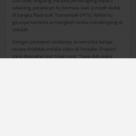
Dila tidak langsung menjadi pendongeng seperti
sekarang, perjalanan itu bermula saat ia masih duduk
di bangku Madrasah Tsanawiyah (MTs). Ketika itu
gurunya meminta ia mengikuti lomba mendongeng di
sekolah.
Dengan persiapan seadanya, ia mencoba belajar
secara otodidak melalui video di Youtube. Properti
yang digunakan pun tidak rumit. “Saya dulu pakai
gambar yang ditempel di karton, lalu diberi pegangan
seperti wayang,” tuturnya. Pengalaman pertama itu
justru berakhir tak terduga, ia keluar sebagai juara.
Kemenangan tersebut adalah titik awal yang
membuatnya mulai menaruh perhatian pada dunia
mendongeng. Ia mencoba memainkan berbagai
karakter, mengganti suara untuk setiap tokoh, hingga
perlahan menemukan kebahagiannya ketika melihat
orang lain menikmati cerita yang ia bawakan.