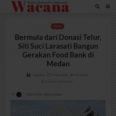
SOSOK
Bermula dari Donasi Telur,
Siti Suci Larasati Bangun
Gerakan Food Bank di
Medan
Redaksi
19 Mei 2026
192 dilihat
5 menit waktu baca
Dark Mode | Moda Gelap