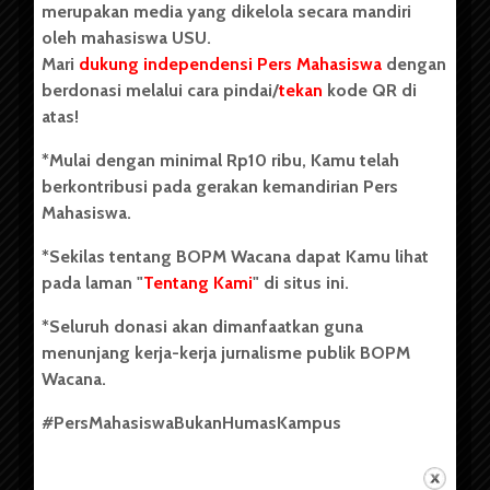
merupakan media yang dikelola secara mandiri
oleh mahasiswa USU.
Mari
dukung independensi Pers Mahasiswa
dengan
berdonasi melalui cara pindai/
tekan
kode QR di
Copyright © 2023. All rights reserved BOPM WACANA.
atas!
*Mulai dengan minimal Rp10 ribu, Kamu telah
berkontribusi pada gerakan kemandirian Pers
Badan Otonom Pers Mahasiswa (BOPM) Wacana merupakan
Mahasiswa.
pers mahasiswa yang berdiri di luar kampus dan dikelola
secara mandiri oleh mahasiswa Universitas Sumatera Utara
*Sekilas tentang BOPM Wacana dapat Kamu lihat
(USU). Sebelumnya BOPM Wacana merupakan salah satu
pada laman "
Tentang Kami
" di situs ini.
Unit Kegiatan Mahasiswa (UKM) di Universitas Sumatera
Utara dengan nama Pers Mahasiswa SUARA USU yang
*Seluruh donasi akan dimanfaatkan guna
berdiri pada 1 Juli 1995.
menunjang kerja-kerja jurnalisme publik BOPM
Wacana.
Tentang Kami
#PersMahasiswaBukanHumasKampus
Kontribusi