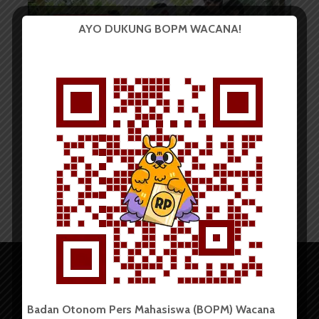
BERITA KAMPUS
AYO DUKUNG BOPM WACANA!
Redishcovery Kampanyekan
“Zero Food Waste” Bersama...
Redaksi
3 Oktober 2025
2 menit waktu baca
Badan Otonom Pers Mahasiswa (BOPM) Wacana