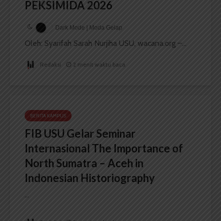
PEKSIMIDA 2026
Dark Mode | Moda Gelap
Oleh: Syarifah Sarah Nurjiha USU, wacana.org –...
Redaksi
2 menit waktu baca
BERITA KAMPUS
FIB USU Gelar Seminar
Internasional The Importance of
North Sumatra – Aceh in
Indonesian Historiography
...