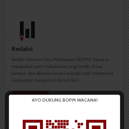
Redaksi
Badan Otonom Pers Mahasiswa (BOPM) Wacana
merupakan pers mahasiswa yang berdiri di luar
kampus dan dikelola secara mandiri oleh mahasiswa
Universitas Sumatera Utara (USU).
LIHAT SEMUA ARTIKEL
AYO DUKUNG BOPM WACANA!
UKM Gamadiksi
Rektor USU:
Adakan Pelantikan
Independensi Pers