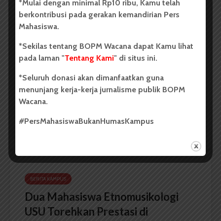
*Mulai dengan minimal Rp10 ribu, Kamu telah
berkontribusi pada gerakan kemandirian Pers
BERITA KAMPUS
Mahasiswa.
Dua Mahasiswa Sastra Indonesia
*Sekilas tentang BOPM Wacana dapat Kamu lihat
USU Raih Juara di Festival Literasi
pada laman "
Tentang Kami
" di situs ini.
Sumatra Utara 2026
*Seluruh donasi akan dimanfaatkan guna
menunjang kerja-kerja jurnalisme publik BOPM
Dark Mode | Moda Gelap
Wacana.
Oleh: Iyusarah Pakpahan USU, wacana.org – Dua...
#PersMahasiswaBukanHumasKampus
Redaksi
2 menit waktu baca
BERITA KAMPUS
Dua Mahasiswa Etnomusikologi
USU Torehkan Prestasi di