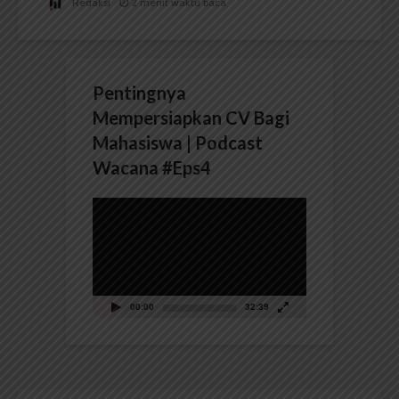
Redaksi
2 menit waktu baca
Pentingnya
Mempersiapkan CV Bagi
Mahasiswa | Podcast
Wacana #Eps4
Pemutar
Video
00:00
32:39