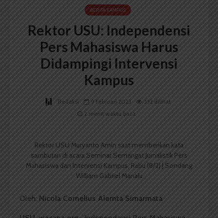
BERITA KAMPUS
Rektor USU: Independensi
Pers Mahasiswa Harus
Didampingi Intervensi
Kampus
Redaksi
9 Februari 2023
332 dilihat
2 menit waktu baca
Rektor USU Muryanto Amin saat memberikan kata
sambutan di acara Seminar Semangat Jurnalistik Pers
Mahasiswa dan Intervensi Kampus, Rabu (8/2) | Sondang
William Gabriel Manalu
Oleh:
Nicola Cornelius Alemta Simarmata
USU, wacana.org-
Independensi Pers Mahasiswa