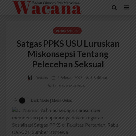
BERITA KAMPUS
Satgas PPKS USU Luruskan
Miskonsepsi Tentang
Pelecehan Seksual
Redaksi
15 Februari 2023
318 dilihat
2 menit waktu baca
Dark Mode | Moda Gelap