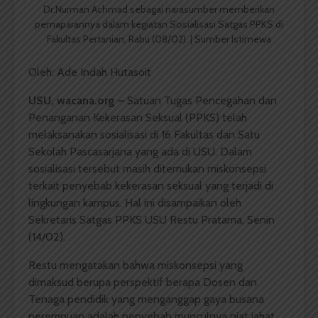
Dr.Nurman Achmad sebagai narasumber memberikan
pemaparannya dalam kegiatan Sosialisasi Satgas PPKS di
Fakultas Pertanian, Rabu (08/02). | Sumber Istimewa
Oleh: Ade Indah Hutasoit
USU, wacana.org –
Satuan Tugas Pencegahan dan
Penanganan Kekerasan Seksual (PPKS) telah
melaksanakan sosialisasi di 16 Fakultas dan Satu
Sekolah Pascasarjana yang ada di USU. Dalam
sosialisasi tersebut masih ditemukan miskonsepsi
terkait penyebab kekerasan seksual yang terjadi di
lingkungan kampus. Hal ini disampaikan oleh
Sekretaris Satgas PPKS USU Restu Pratama, Senin
(14/02).
Restu mengatakan bahwa miskonsepsi yang
dimaksud berupa perspektif berapa Dosen dan
Tenaga pendidik yang menganggap gaya busana
perempuan adalah penyebab munculnya niat jahat