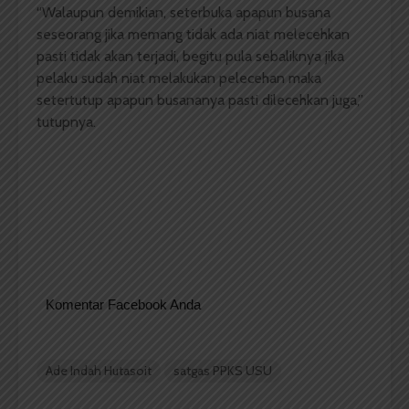
“Walaupun demikian, seterbuka apapun busana
seseorang jika memang tidak ada niat melecehkan
pasti tidak akan terjadi, begitu pula sebaliknya jika
pelaku sudah niat melakukan pelecehan maka
setertutup apapun busananya pasti dilecehkan juga,”
tutupnya.
Komentar Facebook Anda
Ade Indah Hutasoit
satgas PPKS USU