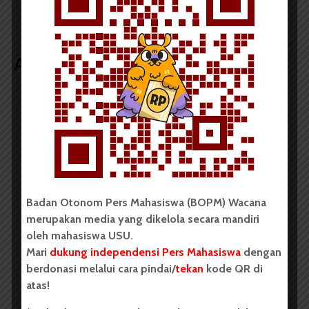
Kepengurusan Baru
Mahasiswa Harus
Didampingi Intervensi
Kampus
Artikel terkait lain
BERITA KAMPUS
BPDP Sosialisasikan Lomba Riset
Mahasiswa 2026, Dorong Inovasi
Penelitian dalam Sektor
Perkebunan
Badan Otonom Pers Mahasiswa (BOPM) Wacana
merupakan media yang dikelola secara mandiri
...
oleh mahasiswa USU.
Mari
dukung independensi Pers Mahasiswa
dengan
Redaksi
2 menit waktu baca
berdonasi melalui cara pindai/
tekan
kode QR di
atas!