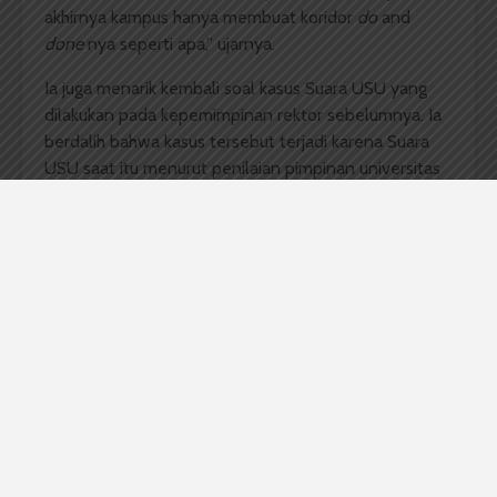
akhirnya kampus hanya membuat koridor
do
and
done
nya seperti apa,” ujarnya.
Ia juga menarik kembali soal kasus Suara USU yang
dilakukan pada kepemimpinan rektor sebelumnya. Ia
berdalih bahwa kasus tersebut terjadi karena Suara
USU saat itu menurut penilaian pimpinan universitas
itu sudah diluar dari konteks fungsi yang tadi
disebutkan tentang jurnalistik pers mahasiswa.
“Menurut penilaian pimpinan universitas itu sudah
diluar dari konteks fungsi yang tadi disebutkan
tentang jurnalistik Pers Mahasiswa.” kata beliau.
Menanggapi hal tersebut, Koordinator Aliansi Pers
Mahasiswa (APM) Sumatera Utara, Muhammad Iqbal
mengatakan bahwa terlalu berlebihan jika kampus
harus memikirkan hal itu, apalagi harus sampai
mengintervensi kegiatan di Pers Mahasiswa yang juga
sudah memahami dasar-dasar jurnalistik. “Jangan