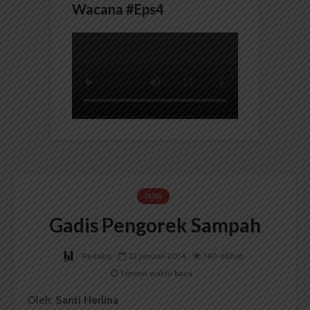
Wacana #Eps4
PUISI
Gadis Pengorek Sampah
Redaksi
22 Januari 2014
140 dilihat
1 menit waktu baca
Oleh:
Santi Herlina