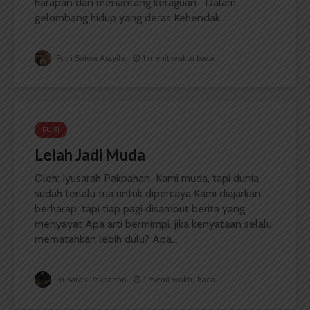
harapan dan menantang keraguan Dalam
gelombang hidup yang deras Kehendak...
Putri Salwa Assyifa
1 menit waktu baca
PUISI
Lelah Jadi Muda
Oleh: Iyusarah Pakpahan Kami muda, tapi dunia
sudah terlalu tua untuk dipercaya Kami diajarkan
berharap, tapi tiap pagi disambut berita yang
menyayat Apa arti bermimpi, jika kenyataan selalu
mematahkan lebih dulu? Apa...
Iyusarah Pakpahan
1 menit waktu baca