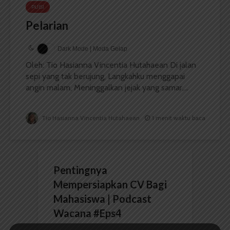
PUISI
Pelarian
Dark Mode | Moda Gelap
Oleh: Tio Hasianna Vincentia Hutahaean Di jalan
sepi yang tak berujung, Langkahku menggapai
angin malam, Meninggalkan jejak yang samar,...
Tio Hasianna Vincentia Hutahaean
1 menit waktu baca
Pentingnya
Mempersiapkan CV Bagi
Mahasiswa | Podcast
Wacana #Eps4