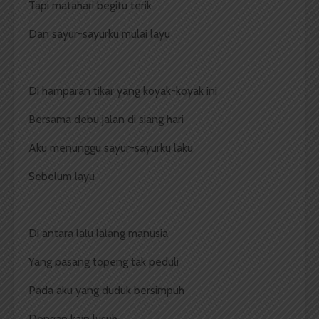
Tapi matahari begitu terik
Dan sayur-sayurku mulai layu
Di hamparan tikar yang koyak-koyak ini
Bersama debu jalan di siang hari
Aku menunggu sayur-sayurku laku
Sebelum layu
Di antara lalu lalang manusia
Yang pasang topeng tak peduli
Pada aku yang duduk bersimpuh
Dengan kain lusuh