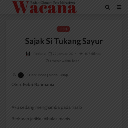
PUISI
Sajak Si Tukang Sayur
Redaksi
29 Januari 2014
407 dilihat
1 menit waktu baca
Dark Mode | Moda Gelap
Oleh:
Febri Rahmania
Aku sedang menghamba pada nasib
Berharap jerihku dibalas manis