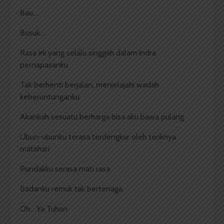
Bau….
Busuk….
Rasa ini yang selalu singgah dalam indra
pernapasanku
Tak berhenti berjalan, menjelajahi wadah
keberuntunganku
Akankah sesuatu berharga bisa aku bawa pulang
Ubun-ubunku terasa terdengkur oleh teriknya
matahari
Pundakku serasa mati rasa
Badanku remuk tak bertenaga
Oh… Ya Tuhan