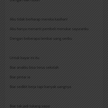
Aku tidak berharap mereka kasihan!
Aku hanya menanti pembeli menukar sayuranku
Dengan beberapa lembar uang seribu
Untuk bayar ini itu
Biar anakku bisa terus sekolah
Biar pintar ia
Biar sedikit kerja tapi banyak uangnya
Biar tak jadi tukang sayur