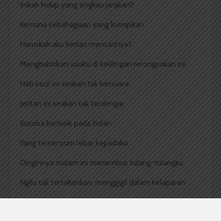
Inikah hidup yang engkau janjikan?
Kemana kebahagiaan yang kuimpikan
Haruskah aku berlari mencarinya?
Menghabiskan usiaku di kelilingan rerongsokan ini
Hati kecil ini seakan tak bersuara
Jeritan ini seakan tak terdengar
Kucoba berbisik pada bulan
Yang tersenyum lebar kepadaku
Dinginnya malam ini menembus tulang-tulangku
Ngilu tak tertahankan, menggigil dalam kelaparan
Dimana cinta semua orang