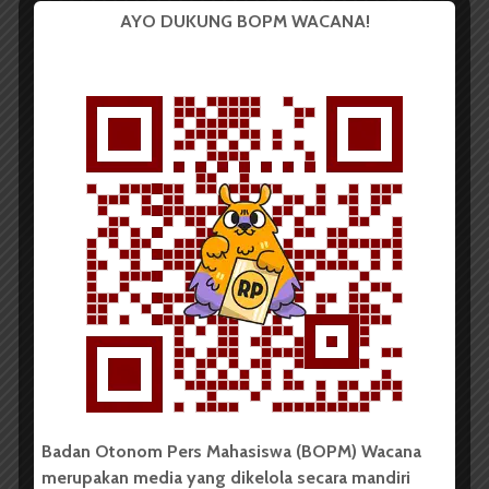
Pemutar
AYO DUKUNG BOPM WACANA!
Video
00:00
00:00
PUISI
Kanvas
Redaksi
23 Januari 2014
173 dilihat
1 menit waktu baca
Oleh:
Yanti Nuraya Situmorang
Badan Otonom Pers Mahasiswa (BOPM) Wacana
merupakan media yang dikelola secara mandiri