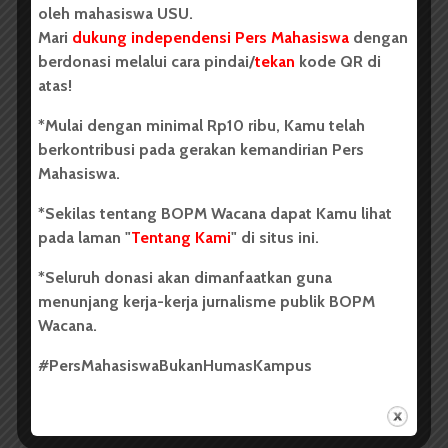
oleh mahasiswa USU.
Ingin kembali ke masa lampau
Mari
dukung independensi Pers Mahasiswa
dengan
berdonasi melalui cara pindai/
tekan
kode QR di
Masa lalu yang belum tergores
atas!
Tak ada titik, garis, bahkan coretan
*Mulai dengan minimal Rp10 ribu, Kamu telah
berkontribusi pada gerakan kemandirian Pers
Semua masih putih
Mahasiswa.
Apakah mungkin aku bisa kembali
*Sekilas tentang BOPM Wacana dapat Kamu lihat
Dimana harus aku temui
pada laman "
Tentang Kami
" di situs ini.
Kini, hanya cat kuas yang tersisa
*Seluruh donasi akan dimanfaatkan guna
menunjang kerja-kerja jurnalisme publik BOPM
Haruskah aku meneruskan goresan ini
Wacana.
Atau mencari-cari kanvas baru
#PersMahasiswaBukanHumasKampus
Untuk kugores lebih baik dari goresanku dulu
Atau malah berhenti