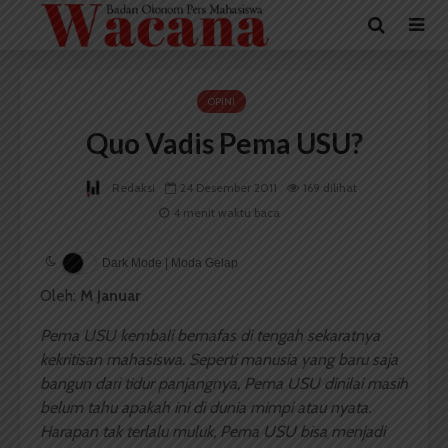
OPINI
Quo Vadis Pema USU?
Redaksi
24 Desember 2011
169 dilihat
4 menit waktu baca
Dark Mode | Moda Gelap
Oleh:
M Januar
Pema USU kembali bernafas di tengah sekaratnya
kekritisan mahasiswa. Seperti manusia yang baru saja
bangun dari tidur panjangnya, Pema USU dinilai masih
belum tahu apakah ini di dunia mimpi atau nyata.
Harapan tak terlalu muluk, Pema USU bisa menjadi