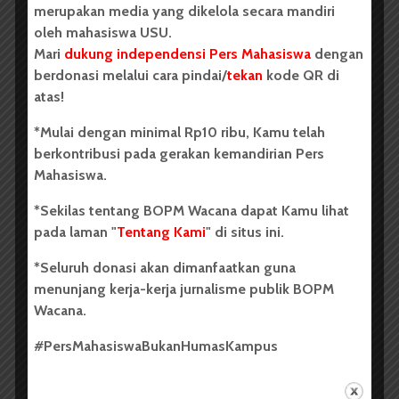
merupakan media yang dikelola secara mandiri
memperoleh keuntungan dari kebodohan mereka, dan
oleh mahasiswa USU.
orang-orang arif menderita karena kearifannya.”
Mari
dukung independensi Pers Mahasiswa
dengan
Walau diakui, sejarah beberapa kali (di masa awal
berdonasi melalui cara pindai/
tekan
kode QR di
kemerdekaan, di masa akhir orde lama dan orde baru)
atas!
memihak kita generasi muda untuk menang melepas
*Mulai dengan minimal Rp10 ribu, Kamu telah
panggulan si “generasi napi”. Namun masa-masa
berkontribusi pada gerakan kemandirian Pers
romantisme itu seringkali begitu cepat berlalu. Tak
Mahasiswa.
lebih lama dari 2-3 bulan saja. Tentu tak cukup waktu
itu untuk menikmati peluk cium indahnya mimpi-
*Sekilas tentang BOPM Wacana dapat Kamu lihat
mimpi kita tentang kehormatan, kebebasan, dan
pada laman "
Tentang Kami
" di situs ini.
penjunjungan atas harga diri kita sebagai tulang
punggung bangsa. Bahkan kini, masa dimana telah 83
*Seluruh donasi akan dimanfaatkan guna
tahun sesungguhnya kita sadar pada arti dan peran
menunjang kerja-kerja jurnalisme publik BOPM
besar kita bagi bangsa dan Negara, kita masih juga
Wacana.
dibui. Oleh mereka yang sebenarnya tak kalah
#PersMahasiswaBukanHumasKampus
sadarnya pada
power, ability, authority, and
responsibility
kita para pemuda. Sebab sebagian dari
mereka setengah mati takut, kalau-kalau kita akan