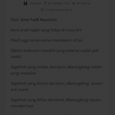
Redaksi
29 Oktober 2011
149 dilihat
5 menit waktu baca
Oleh:
Amir Fadli Nasution
Kami anak negeri yang hidup di masa kini
Masih juga ramai-ramai mendekam di bui
Dijerat rimbunan masalah yang katanya sudah jadi
tradisi
Segelintir yang cerdas dari kami, dikerangkeng miskin
yang menjalari
Segelintir yang berani dari kami, dikerangkeng aturan
anti anarki
Segelintir yang ikhlas dari kami, dikerangkeng rayuan
memikat hati