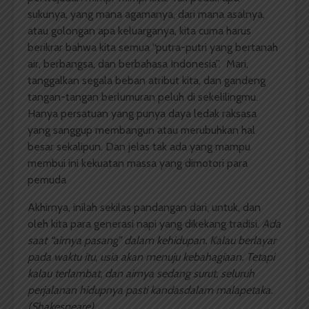
sukunya, yang mana agamanya, dari mana asalnya,
atau golongan apa keluarganya, kita cuma harus
berikrar bahwa kita semua “putra-putri yang bertanah
air, berbangsa, dan berbahasa Indonesia”. Mari,
tanggalkan segala beban atribut kita, dan gandeng
tangan-tangan berlumuran peluh di sekelilingmu.
Hanya persatuan yang punya daya ledak raksasa
yang sanggup membangun atau merubuhkan hal
besar sekalipun. Dan jelas tak ada yang mampu
membui ini kekuatan massa yang dimotori para
pemuda
Akhirnya, inilah sekilas pandangan dari, untuk, dan
oleh kita para generasi napi yang dikekang tradisi.
Ada
saat “airnya pasang” dalam kehidupan. Kalau berlayar
pada waktu itu, usia akan menuju kebahagiaan. Tetapi
kalau terlambat, dan airnya sedang surut, seluruh
perjalanan hidupnya pasti kandasdalam malapetaka.
(Shakespeare).