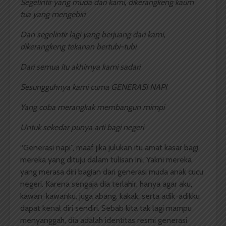
Segelintir yang muda dari kami, dikerangkeng kaum
tua yang mengebiri
Dan segelintir lagi yang berjuang dari kami,
dikerangkeng tekanan bertubi-tubi
Dari semua itu akhirnya kami sadari
Sesungguhnya kami cuma GENERASI NAPI
Yang coba merangkak membangun mimpi
Untuk sekedar punya arti bagi negeri
“Generasi napi”, maaf jika julukan itu amat kasar bagi
mereka yang dituju dalam tulisan ini. Yakni mereka
yang merasa diri bagian dari generasi muda anak cucu
negeri. Karena sengaja dia terlahir, hanya agar aku,
kawan-kawanku, juga abang, kakak, serta adik-adikku
dapat kenal diri sendiri. Sebab kita tak lagi mampu
menyanggah, dia adalah identitas resmi generasi