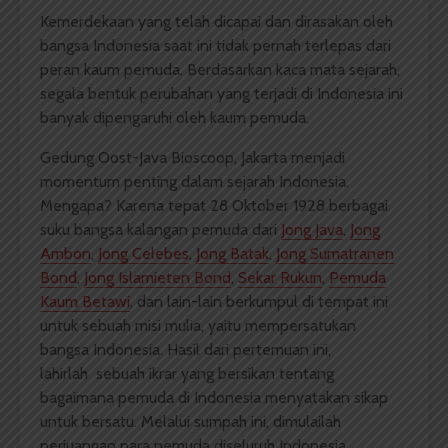
Kemerdekaan yang telah dicapai dan dirasakan oleh
bangsa Indonesia saat ini tidak pernah terlepas dari
peran kaum pemuda. Berdasarkan kaca mata sejarah,
segala bentuk perubahan yang terjadi di Indonesia ini
banyak dipengaruhi oleh kaum pemuda.
Gedung Oost-Java Bioscoop, Jakarta menjadi
momentum penting dalam sejarah Indonesia.
Mengapa? Karena tepat 28 Oktober 1928 berbagai
suku bangsa kalangan pemuda dari
Jong Java
,
Jong
Ambon
,
Jong Celebes
,
Jong Batak
,
Jong Sumatranen
Bond
,
Jong Islamieten Bond
,
Sekar Rukun
,
Pemuda
Kaum Betawi
, dan lain-lain berkumpul di tempat ini
untuk sebuah misi mulia, yaitu mempersatukan
bangsa Indonesia. Hasil dari pertemuan ini,
lahirlah sebuah ikrar yang bersikan tentang
bagaimana pemuda di Indonesia menyatakan sikap
untuk bersatu. Melalui sumpah ini, dimulailah
perjuangan para pemuda diseluruh Indonesia