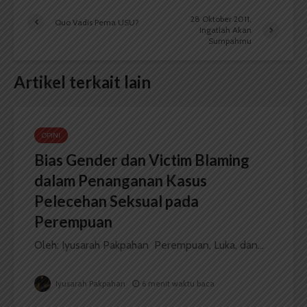
28 Oktober 2011,
Quo Vadis Pema USU?
Ingatlah Akan
Sumpahmu
Artikel terkait lain
OPINI
Bias Gender dan Victim Blaming
dalam Penanganan Kasus
Pelecehan Seksual pada
Perempuan
Oleh: Iyusarah Pakpahan Perempuan, Luka, dan...
Iyusarah Pakpahan
6 menit waktu baca