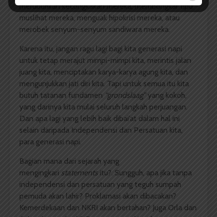
merubuhkan kecongkakan mereka, membongkar tipu
muslihat mereka, menguak hipokrisi mereka, atau
merobek senyum-senyum sandiwara mereka.
Karena itu, jangan ragu lagi bagi kita generasi napi
untuk tetap merajut mimpi-mimpi kita, merintis jalan
juang kita, menciptakan karya-karya agung kita, dan
mengunjukkan jati diri kita. Tapi untuk semua itu kita
butuh tatanan fundamen
“grondslaag”
yang kokoh,
yang darinya kita mulai seluruh langkah perjuangan.
Dan apa lagi yang lebih baik dibai’at dalam hal ini
selain daripada Independensi dan Persatuan kita,
para generasi napi.
Bagian mana dari sejarah yang
mengingkari
statements
itu?. Sungguh, apa jika tanpa
independensi dan persatuan yang teguh sumpah
pemuda akan lahir? Proklamasi akan dibacakan?
Kemerdekaan dan NKRI akan bertahan? Juga Orla dan