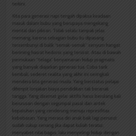
terkini.
Kita para generasi napi tengah dipaksa keadaan
masuk dalam bubu yang berupaya mengekang
mental dan pikiran. Tidak selalu tampak jelas
memang, karena sebagian bubu itu dipasang
tersembunyi di balik “semak-semak” senyum hangat
beriming hasrat hedonis yang tersirat. Atau di bawah
permukaan “telaga” kenyamanan hidup pragmatis
yang banyak diajarkan generasi tua. Coba tarik
kembali, sederet realita yang akhir ini seringkali
mendera kita generasi muda. Yang berstatus pelajar
dihimpit lonjakan biaya pendidikan tak beranak
tangga. Yang disemat gelar aktifis harus berulang kali
berurusan dengan segumpal pasal dan antek
kepatuhan yang cenderung menuju represifitas
kebebasan. Yang merasa diri anak baik lagi penurut
sudah cukup senang jika dapat kuliah teratur,
menyabet nilai bagus, lalu menyelingi hidup dengan