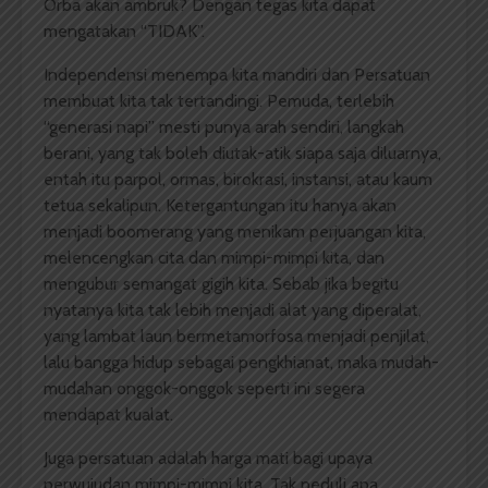
Orba akan ambruk? Dengan tegas kita dapat
mengatakan “TIDAK”.
Independensi menempa kita mandiri dan Persatuan
membuat kita tak tertandingi. Pemuda, terlebih
“generasi napi” mesti punya arah sendiri, langkah
berani, yang tak boleh diutak-atik siapa saja diluarnya,
entah itu parpol, ormas, birokrasi, instansi, atau kaum
tetua sekalipun. Ketergantungan itu hanya akan
menjadi boomerang yang menikam perjuangan kita,
melencengkan cita dan mimpi-mimpi kita, dan
mengubur semangat gigih kita. Sebab jika begitu
nyatanya kita tak lebih menjadi alat yang diperalat,
yang lambat laun bermetamorfosa menjadi penjilat,
lalu bangga hidup sebagai pengkhianat, maka mudah-
mudahan onggok-onggok seperti ini segera
mendapat kualat.
Juga persatuan adalah harga mati bagi upaya
perwujudan mimpi-mimpi kita. Tak peduli apa