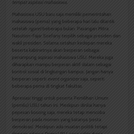
tempat aspirasi mahasiswa.
Mahasiswa USU baru saja memiliki pemerintahan
mahasiswa (pema) yang beberapa hari lalu dilantik
setelah
ngaret
beberapa bulan. Pasangan Mitra
Nasution-Fajar Soefany terpilih sebagai presiden dan
wakil presiden. Selama setahun kedepan mereka
beserta kabinetnya akan berperan sebagai
penampung aspirasi mahasiswa USU. Mereka juga
diharapkan mampu berperan aktif dalam sebagai
kontrol sosial di lingkungan kampus. Jangan hanya
berperan seperti
event organizer
saja, seperti
beberapa pema di tingkat fakultas.
Apresiasi tinggi untuk peserta Pemilihan Umum
(pemilu) USU tahun ini. Meskipun dinilai hanya
pepesan kosong saja, mereka tetap mencoba
berperan pada momen yang katanya ‘pesta
demokrasi’. Meskipun ada muatan politik tetapi
dengan adanya Pema USU, saya yakin dunia