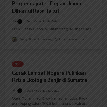
Berpendapat di Depan Umum
Dihantui Rasa Takut
Dark Mode | Moda Gelap
Oleh: Deasy Glorya br Situmorang “Ruang terasa...
Deasy Glorya Situmorang
4 menit waktu baca
OPINI
Gerak Lambat Negara Pulihkan
Krisis Ekologis Banjir di Sumatra
Dark Mode | Moda Gelap
Oleh: Muhammad Rifqy Ramadhan Lubis Pada
penghujung tahun 2025 beberapa wilayah di...