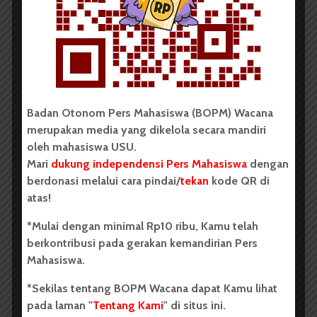
Periode Juli 2025-2026
Dark Mode | Moda Gelap
Oleh: Firda Elisa Medan, wacana.org – Komisi...
Redaksi
2 menit waktu baca
Badan Otonom Pers Mahasiswa (BOPM) Wacana
merupakan media yang dikelola secara mandiri
oleh mahasiswa USU.
Mari
dukung independensi Pers Mahasiswa
dengan
BERITA KOTA
berdonasi melalui cara pindai/
tekan
kode QR di
KontraS Sumut Gelar Peringatan
atas!
Hari Anti Penyiksaan Internasional
*Mulai dengan minimal Rp10 ribu, Kamu telah
2026
berkontribusi pada gerakan kemandirian Pers
Mahasiswa.
Dark Mode | Moda Gelap
*Sekilas tentang BOPM Wacana dapat Kamu lihat
Oleh: Ruth Cinthia Sianturi Medan, wacana.org –...
pada laman "
Tentang Kami
" di situs ini.