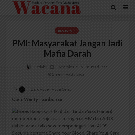
BERITA KOTA
PMI: Masyarakat Jangan Jadi
Mafia Darah
Redaksi
3 Desember 2015
193 dilihat
2 menit waktu baca
Dark Mode | Moda Gelap
Oleh:
Wenty Tambunan