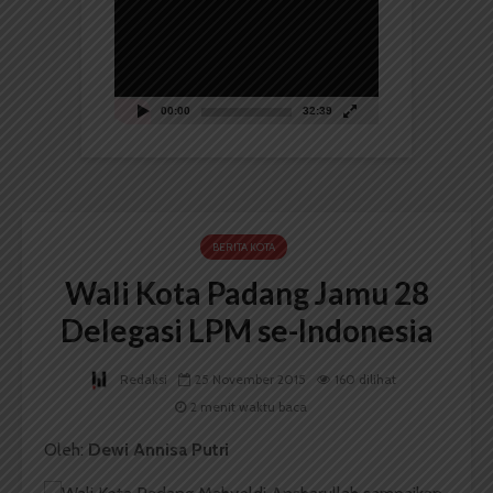
Video
00:00
32:39
BERITA KOTA
Wali Kota Padang Jamu 28
Delegasi LPM se-Indonesia
Redaksi
25 November 2015
160 dilihat
2 menit waktu baca
Oleh:
Dewi Annisa Putri