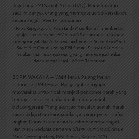
Horas Rajagukguk (kiri) dan Linda Maas (kanan) memberikan
penjelasan mengenai HIV dan AIDS dalam acara talkshow
memperingati Hari AIDS Sedunia bertema
Share Your Blood,
Share Your Care
di gedung PMI Sumut, Selasa (1/12). Horas
katakan saat ini banyak orang yang memeperjualbelikan
darah secara ilegal. | Wenty Tambunan
BOPM WACANA —
Wakil Ketua Palang Merah
Indonesia (PMI) Horas Rajagukguk mengajak
masyarakat untuk tidak menjadi pendonor darah yang
berbayar. Saat Ini mafia darah sedang marak
belakangan ini. “Yang akan jadi masalah adalah, darah
susah didapatkan karena adanya peran-peran mafia,”
ungkap Horas dalam acara talkshow memperingati
Hari AIDS Sedunia bertema
Share Your Blood, Share
Your Care
di gedung PMI Sumut, Selasa (1/12).