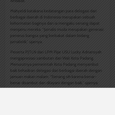
Andalas.
Mahyeldi katakana kedatangan para delegasi dari
berbagai daerah di Indonesia merupakan sebuah
kehormatan baginya dan ia mengaku senang dapat
menjamu mereka. “Jurnalis muda merupakan generasi
penerus bangsa yang berbakat dalam bidang
jurnalistik,” ujarnya.
Peserta PJTLN dari LPM Pijar USU Lucky Adriansyah
mengapresiasi sambutan dari Wali Kota Padang.
Menurutnya pemerintah Kota Padang menyambut
baik kehadiran delegasi dari berbagai daerah dengan
jamuan makan malam. “Senang sih karena benar-
benar disambut dan dilayani dengan baik,” ujarnya.
Delegasi berasal dari LPM SUARA USU, LPM Pijar-
FISIP USU, LPM Dinamika-Universitas Islam Negeri
Sumatera Utara, LPM Detak-Universitas Syiah Kuala,
LPM Gelora Sriwijaya-Universitas Sriwijaya (Unsri),