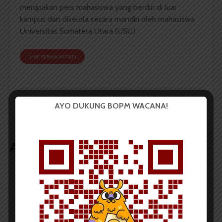
merupakan pers mahasiswa yang berdiri di luar
kampus dan dikelola secara mandiri oleh mahasiswa
Universitas Sumatera Utara (USU).
LIHAT SEMUA ARTIKEL
Jumlah DPT Sumut
Wali Kota Padang Jamu
AYO DUKUNG BOPM WACANA!
Capai Enam Juta
28 Delegasi LPM se-
Indonesia
Artikel terkait lain
BERITA KOTA
KontraS Sumut Catat 31 Kasus
Penyiksaan di Sumut Selama