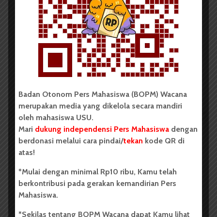
Dua Mahasiswa Sastra Indonesia
USU Raih Juara pada Festival
Literasi Sumatera Utara 2026
Dark Mode | Moda Gelap
Oleh: Iyusarah Pakpahan USU, wacana.org – Dua...
Redaksi
2 menit waktu baca
Badan Otonom Pers Mahasiswa (BOPM) Wacana
merupakan media yang dikelola secara mandiri
oleh mahasiswa USU.
Mari
dukung independensi Pers Mahasiswa
dengan
berdonasi melalui cara pindai/
tekan
kode QR di
BERITA KAMPUS
atas!
Dua Mahasiswa Etnomusikologi
USU Torehkan Prestasi di
*Mulai dengan minimal Rp10 ribu, Kamu telah
berkontribusi pada gerakan kemandirian Pers
PEKSIMIDA 2026
Mahasiswa.
Dark Mode | Moda Gelap
*Sekilas tentang BOPM Wacana dapat Kamu lihat