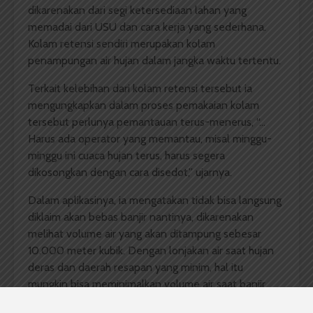
dikarenakan dari segi ketersediaan lahan yang
memadai dari USU dan cara kerja yang sederhana.
Kolam retensi sendiri merupakan kolam
penampungan air hujan dalam jangka waktu tertentu.
Terkait kelebihan dari kolam retensi tersebut ia
mengungkapkan dalam proses pemakaian kolam
tersebut perlunya pemantauan terus-menerus, “…
Harus ada operator yang memantau, misal minggu-
minggu ini cuaca hujan terus, harus segera
dikosongkan dengan cara disedot,” ujarnya.
Dalam aplikasinya, ia mengatakan tidak bisa langsung
diklaim akan bebas banjir nantinya, dikarenakan
melihat volume air yang akan ditampung sebesar
10.000 meter kubik. Dengan lonjakan air saat hujan
deras dan daerah resapan yang minim, hal itu
mungkin bisa meminimalkan volume air saat banjir
tapi bukan berarti bebas dari banjir.