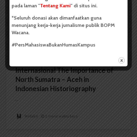
Oleh: Syarifah Sarah Nurjiha USU, wacana.org –...
pada laman "
Tentang Kami
" di situs ini.
*Seluruh donasi akan dimanfaatkan guna
Redaksi
2 menit waktu baca
menunjang kerja-kerja jurnalisme publik BOPM
Wacana.
#PersMahasiswaBukanHumasKampus
BERITA KAMPUS
FIB USU Gelar Seminar
Internasional The Importance of
North Sumatra – Aceh in
Indonesian Historiography
...
Redaksi
2 menit waktu baca