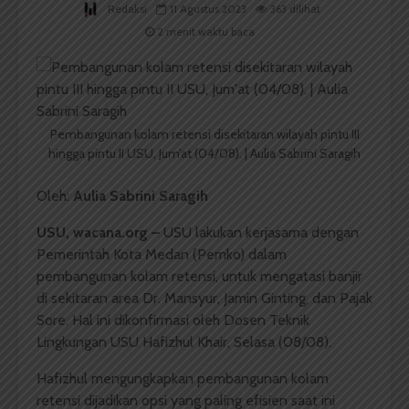
Redaksi
11 Agustus 2023
363 dilihat
2 menit waktu baca
Pembangunan kolam retensi disekitaran wilayah pintu III
hingga pintu II USU, Jum’at (04/08). | Aulia Sabrini Saragih
Oleh:
Aulia Sabrini Saragih
USU, wacana.org –
USU lakukan kerjasama dengan
Pemerintah Kota Medan (Pemko) dalam
pembangunan kolam retensi, untuk mengatasi banjir
di sekitaran area Dr. Mansyur, Jamin Ginting, dan Pajak
Sore. Hal ini dikonfirmasi oleh Dosen Teknik
Lingkungan USU Hafizhul Khair, Selasa (08/08).
Hafizhul mengungkapkan pembangunan kolam
retensi dijadikan opsi yang paling efisien saat ini