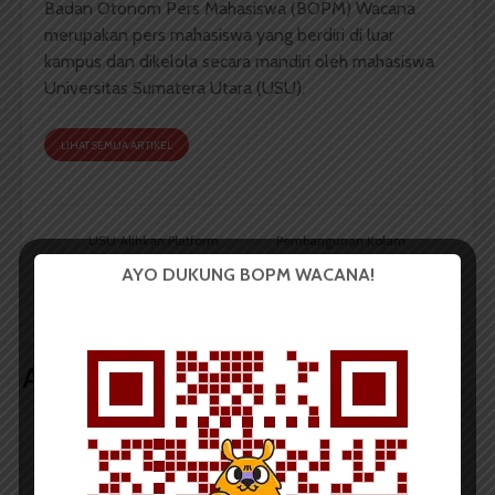
Badan Otonom Pers Mahasiswa (BOPM) Wacana
merupakan pers mahasiswa yang berdiri di luar
kampus dan dikelola secara mandiri oleh mahasiswa
Universitas Sumatera Utara (USU).
LIHAT SEMUA ARTIKEL
USU Alihkan Platform
Pembangunan Kolam
E-learning Menjadi
Retensi, Akademisi
AYO DUKUNG BOPM WACANA!
Platform Berbasis Cloud
Lingkungan USU:
Tidak Bisa Klaim Bebas
Banjir
Artikel terkait lain
BERITA KAMPUS