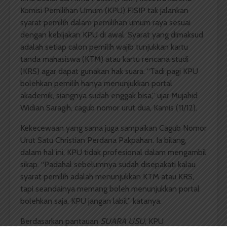
Komisi Pemilihan Umum (KPU) FISIP tak jalankan
syarat pemilih dalam pemilihan umum raya sesuai
dengan kebijakan KPU di awal. Syarat yang dimaksud
adalah setiap calon pemilih wajib tunjukkan kartu
tanda mahasiswa (KTM) atau kartu rencana studi
(KRS) agar dapat gunakan hak suara. “Tadi pagi KPU
bolehkan pemilih hanya menunjukkan portal
akademik, siangnya sudah enggak bisa,” ujar Mujahid
Widian Saragih, cagub nomor urut dua, Kamis (11/12).
Kekecewaan yang sama juga sampaikan Cagub Nomor
Urut Satu Christian Perdana Pakpahan. Ia bilang,
dalam hal ini, KPU tidak profesional dalam mengambil
sikap. “Padahal sebelumnya sudah disepakati kalau
syarat pemilih adalah menunjukkan KTM atau KRS,
tapi seandainya memang boleh menunjukkan portal
bolehkan saja, KPU jangan labil,” katanya.
Berdasarkan pantauan
SUARA USU
, KPU