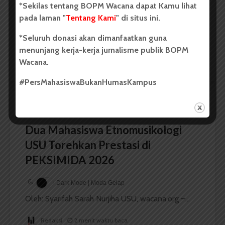
*Sekilas tentang BOPM Wacana dapat Kamu lihat
pada laman "
Tentang Kami
" di situs ini.
Dark Mode | Moda Gelap
*Seluruh donasi akan dimanfaatkan guna
Oleh: Iyusarah Pakpahan USU, wacana.org – Dua...
menunjang kerja-kerja jurnalisme publik BOPM
Redaksi
2 menit waktu baca
Wacana.
#PersMahasiswaBukanHumasKampus
BERITA KAMPUS
Dua Mahasiswa Etnomusikologi
USU Torehkan Prestasi di
PEKSIMIDA 2026
Dark Mode | Moda Gelap
Oleh: Syarifah Sarah Nurjiha USU, wacana.org –...
Redaksi
2 menit waktu baca