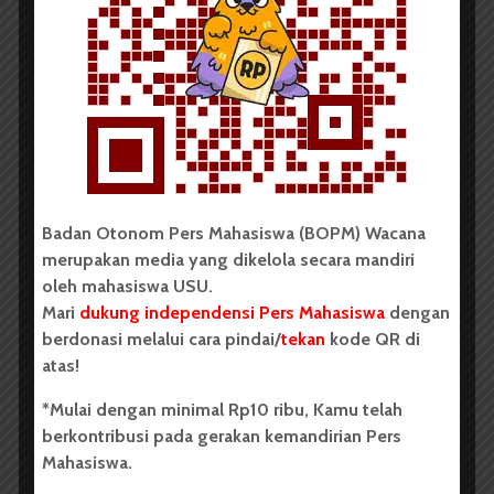
BERITA KAMPUS
BPDP Sosialisasikan Lomba Riset
Mahasiswa 2026, Dorong Inovasi
Penelitian dalam Sektor
Perkebunan
...
Badan Otonom Pers Mahasiswa (BOPM) Wacana
merupakan media yang dikelola secara mandiri
Redaksi
2 menit waktu baca
oleh mahasiswa USU.
Mari
dukung independensi Pers Mahasiswa
dengan
berdonasi melalui cara pindai/
tekan
kode QR di
atas!
BERITA KAMPUS
*Mulai dengan minimal Rp10 ribu, Kamu telah
Dua Mahasiswa Sastra Indonesia
berkontribusi pada gerakan kemandirian Pers
USU Raih Juara di Festival Literasi
Mahasiswa.
Sumatra Utara 2026