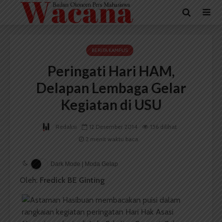
BERITA KAMPUS
Peringati Hari HAM,
Delapan Lembaga Gelar
Kegiatan di USU
Redaksi
12 Desember 2014
156 dilihat
2 menit waktu baca
Dark Mode | Moda Gelap
Oleh:
Fredick BE Ginting