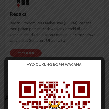
Redaksi
Badan Otonom Pers Mahasiswa (BOPM) Wacana
merupakan pers mahasiswa yang berdiri di luar
kampus dan dikelola secara mandiri oleh mahasiswa
Universitas Sumatera Utara (USU).
LIHAT SEMUA ARTIKEL
AYO DUKUNG BOPM WACANA!
KKPK Luncurkan Buku
Cagub Kecewa Syarat
di Peringatan Hari HAM
Pemilih Tak Sesuai
Kebijakan Awal
Artikel terkait lain