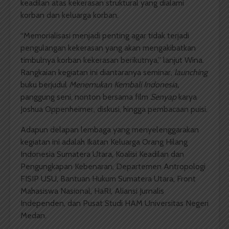
keadilan atas kekerasan struktural yang dialami
korban dan keluarga korban.
“Memorialisasi menjadi penting agar tidak terjadi
pengulangan kekerasan yang akan mengakibatkan
timbulnya korban kekerasan berikutnya,” lanjut Wina.
Rangkaian kegiatan ini diantaranya seminar,
launching
buku berjudul
Menemukan Kembali Indonesia,
panggung seni, nonton bersama film
Senyap
karya
Joshua Oppenheimer, diskusi, hingga pembacaan puisi.
Adapun delapan lembaga yang menyelenggarakan
kegiatan ini adalah Ikatan Keluarga Orang Hilang
Indonesia Sumatera Utara, Koalisi Keadilan dan
Pengungkapan Kebenaran, Departemen Antropologi
FISIP USU, Bantuan Hukum Sumatera Utara, Front
Mahasiswa Nasional, HaRI, Aliansi Jurnalis
Independen, dan Pusat Studi HAM Universitas Negeri
Medan.