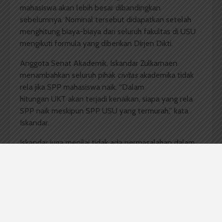
mahasiswa akan lebih besar dibandingkan
sebelumnya. Nominal tersebut didapatkan setelah
menghitung biaya-biaya dari seluruh fakultas di USU
mengikuti formula yang diberikan Dirjen Dikti.
Anggota Senat Akademik, Iskandar Zulkarnaen
menambahkan seluruh pihak
civitas
akademika tidak
rela jika SPP mahasiswa naik. “Dalam
hitungan UKT akan terjadi kenaikan, siapa yang rela
SPP naik meskipun SPP USU yang termurah,” kata
Iskandar.
Iskandar juga menilai tidak ada permasalahan dalam
sistem yang diterapkan di USU sekarang. Sehingga ia
berharap pelaksanaan UKT ini tidak berjalan. “Tapi ini
kemauan dari atas (Dirjen Dikti –
red
). Mudah-
mudahan tidak berjalan. Kita berjuang lewat PR II tak
ada kenaikan,” jelas Iskandar. Armansyah juga
menyampaikan sistem yang sekarang lebih tepat dan