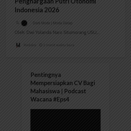
Penghargaan Putri Otonomi
Indonesia 2026
Dark Mode | Moda Gelap
Oleh: Dwi Yolanda Naro Situmorang USU,...
Redaksi
2 menit waktu baca
Pentingnya
Mempersiapkan CV Bagi
Mahasiswa | Podcast
Wacana #Eps4
Pemutar
Video