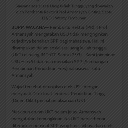
Suasana sosialisasi Uang Kuliah Tunggal yang dibawakan
oleh Pembantu Rektor II Prof Armansyah Ginting, Sabtu
(23/3). | Wenty Tambunan
BOPM WACANA—
Pembantu Rektor (PR) II Prof
Armansyah mengatakan USU tidak menginginkan
terjadinya kenaikan SPP bagi mahasiswa. Hal ini
disampaikan dalam sosialisasi uang kuliah tunggal
(UKT) di ruang IMT-GT, Sabtu (23/3). “Kami (pimpinan
USU –
red
) tidak mau menaikan SPP (Sumbangan
Pembinaan Pendidikan
-red
)mahasiswa,” kata
Armansyah.
Wujud tersebut ditunjukan oleh USU dengan
menyurati Direktorat Jenderal Pendidikan Tinggi
(Dirjen Dikti) perihal pelaksanaan UKT.
Meskipun aturan UKT belum jelas, Armansyah
mengatakan kemungkinan jika UKT benar-benar
diterapkan nominal SPP yang harus dibayarkan oleh