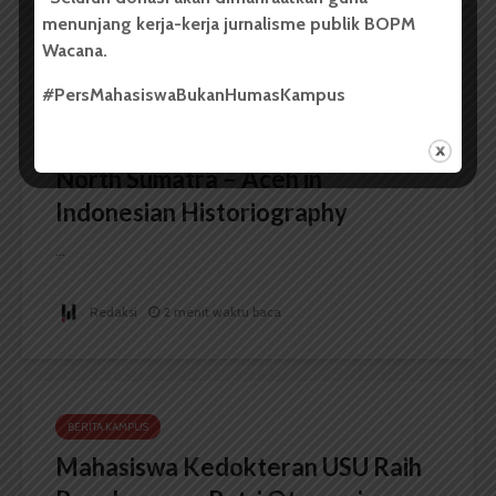
menunjang kerja-kerja jurnalisme publik BOPM
Wacana.
BERITA KAMPUS
#PersMahasiswaBukanHumasKampus
FIB USU Gelar Seminar
Internasional The Importance of
North Sumatra – Aceh in
Indonesian Historiography
...
Redaksi
2 menit waktu baca
BERITA KAMPUS
Mahasiswa Kedokteran USU Raih