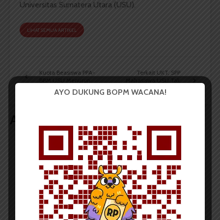
Universitas Sumatera Utara (USU).
LIHAT SEMUA ARTIKEL
Kuota Beasiswa PPA-
Terkait UKT, SPP
BBM USU Menurun
Mahasiswa USU Tak
Akan Naik
AYO DUKUNG BOPM WACANA!
Artikel terkait lain
BERITA KAMPUS
Dua Mahasiswa Sastra Indonesia
USU Raih Juara pada Festival
Literasi Sumatera Utara 2026