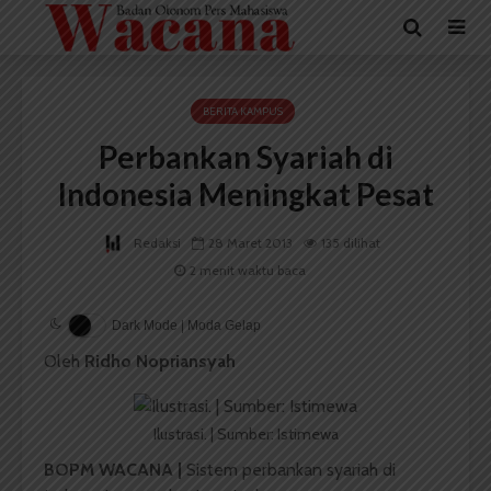
BERITA KAMPUS
Perbankan Syariah di
Indonesia Meningkat Pesat
Redaksi
28 Maret 2013
135 dilihat
2 menit waktu baca
Dark Mode | Moda Gelap
Oleh
Ridho Nopriansyah
Ilustrasi. | Sumber: Istimewa
BOPM WACANA |
Sistem perbankan syariah di