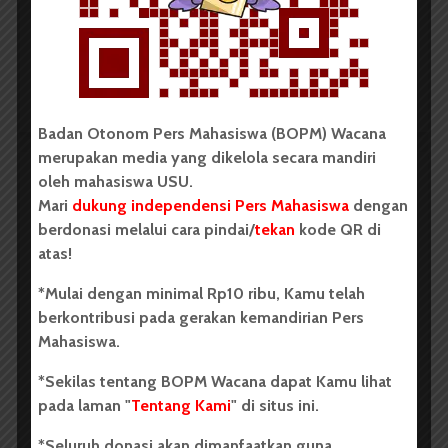
Dark Mode | Moda Gelap
Oleh: Iyusarah Pakpahan USU, wacana.org – Dua...
Redaksi
2 menit waktu baca
Badan Otonom Pers Mahasiswa (BOPM) Wacana
merupakan media yang dikelola secara mandiri
oleh mahasiswa USU.
BERITA KAMPUS
Mari
dukung independensi Pers Mahasiswa
dengan
Dua Mahasiswa Etnomusikologi
berdonasi melalui cara pindai/
tekan
kode QR di
atas!
USU Torehkan Prestasi di
PEKSIMIDA 2026
*Mulai dengan minimal Rp10 ribu, Kamu telah
berkontribusi pada gerakan kemandirian Pers
Dark Mode | Moda Gelap
Mahasiswa.
Oleh: Syarifah Sarah Nurjiha USU, wacana.org –...
*Sekilas tentang BOPM Wacana dapat Kamu lihat
pada laman "
Tentang Kami
" di situs ini.
Redaksi
2 menit waktu baca
*Seluruh donasi akan dimanfaatkan guna