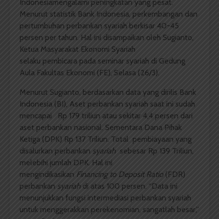
Indonesiamengalami peningkatan yang pesat.
Menurut statistik Bank Indonesia, perkembangan dan
pertumbuhan perbankan syariah berkisar 40-45
persen per tahun. Hal ini disampaikan oleh Sugianto,
Ketua Masyarakat Ekonomi Syariah
selaku pembicara pada seminar syariah di Gedung
Aula Fakultas Ekonomi (FE), Selasa (26/3).
Menurut Sugianto, berdasarkan data yang dirilis Bank
Indonesia (BI), Aset perbankan syariah
saat ini sudah
mencapai Rp 179 triliun atau sekitar 4,4 persen dari
aset perbankan nasional. Sementara Dana Pihak
Ketiga (DPK) Rp 137 Triliun. Total pembiayaan yang
disalurkan perbankan
syariah
sebesar Rp 139 Triliun,
melebihi jumlah DPK. Hal ini
mengindikasikan
Financing to Deposit Ratio
(FDR)
perbankan
syariah
di atas 100 persen. “Data ini
menunjukkan fungsi intermediasi perbankan syariah
untuk menggerakkan perekenomian, sangatlah besar,”