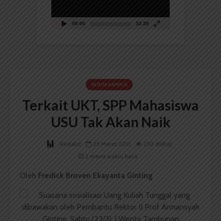
00:00
32:39
BERITA KAMPUS
Terkait UKT, SPP Mahasiswa
USU Tak Akan Naik
Redaksi
25 Maret 2013
230 dilihat
2 menit waktu baca
Oleh
Fredick Broven Ekayanta Ginting