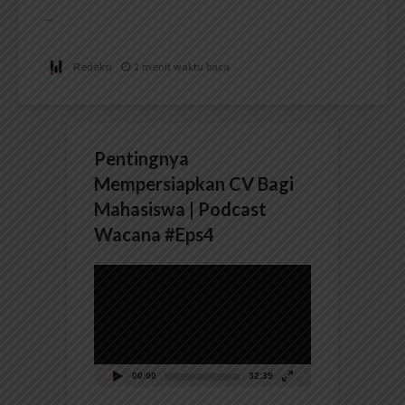
...
Redaksi
2 menit waktu baca
Pentingnya
Mempersiapkan CV Bagi
Mahasiswa | Podcast
Wacana #Eps4
Pemutar
Video
00:00
32:39