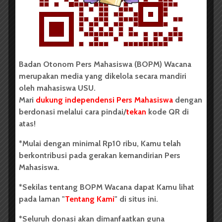
disebabkan persiapan yang belum matang baik dari
pihak fakultas maupun mahasiswanya sendiri.
Dedi mengatakan pemberitahuan mengenai adanya
seleksi mawapres untuk tingkat DIII menjadi salah
Badan Otonom Pers Mahasiswa (BOPM) Wacana
satu penyebabnya. Pemberitahuan yang diterima
merupakan media yang dikelola secara mandiri
sekitar kurang satu bulan dari hari seleksi sehingga
oleh mahasiswa USU.
menyulitkan mereka untuk mempersiapkan diri. “Kami
Mari
dukung independensi Pers Mahasiswa
dengan
mempersiapkan mawapres itu bukan satu-dua bulan,
berdonasi melalui cara pindai/
tekan
kode QR di
tapi selama setahun,” tambahnya.
atas!
Senada dengan Dedi, Pembantu Dekan (PD) III FKep
*Mulai dengan minimal Rp10 ribu, Kamu telah
Ikhsanuddin Ahmad mengungkapkan persiapan
berkontribusi pada gerakan kemandirian Pers
fakultas untuk mempersiapkan mahasiswa jenjang DIII
Mahasiswa.
untuk mengikuti seleksi mawapres kurang. Mengingat
selama ini yang mewakili FKep untuk seleksi
*Sekilas tentang BOPM Wacana dapat Kamu lihat
mawapres adalah mahasiswa S-1. Apalagi mahasiswa
pada laman "
Tentang Kami
" di situs ini.
DIII FKep yang akan diikutsertakan mengikuti seleksi
mawapres adalah mahasiswa semester empat.
*Seluruh donasi akan dimanfaatkan guna