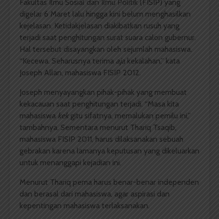
Fakultas Ilmu Sosial dan Ilmu Politik (FISIP) yang
digelar 6 Maret lalu hingga kini belum menghasilkan
kejelasan. Ketidakjelasan diakibatkan rusuh yang
terjadi saat penghitungan surat suara calon gubernur.
Hal tersebut disayangkan oleh sejumlah mahasiswa.
“Kecewa. Seharusnya terima
aja
kekalahan,” kata
Joseph Allan, mahasiswa FISIP 2012.
Joseph menyayangkan pihak-pihak yang membuat
kekacauan saat penghitungan terjadi. “Masa kita
mahasiswa
kek
gitu sifatnya, memalukan pemilu ini,”
tambahnya. Sementara menurut Thariq Tsaqib,
mahasiswa FISIP 2011, harus dilaksanakan sebuah
gebrakan karena lamanya keputusan yang dikeluarkan
untuk menanggapi kejadian ini.
Menurut Thariq pema harus benar-benar independen
dan berasal dari mahasiswa, agar aspirasi dan
kepentingan mahasiswa terlaksanakan.