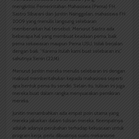
mengkritisi Pemerintahan Mahasiswa (Pema) FH.
Sastro Sibarani dan Junitin Nainggolan, mahasiswa FH
2009 yang menulis langsung selebaran
membenarkan hal tersebut. Menurut Sastro ada
beberapa hal yang membuat keadaan pema, baik
pema sekawasan maupun Pema USU, tidak berjalan
dengan baik. “Karena itulah kami buat selebaran ini,”
sahutnya Senin (22/4).
Menurut Junitin mereka menulis selebaran ini dengan
maksud memberitahukan kepada mahasiswa seperti
apa bentuk pema itu sendiri. Selain itu, tulisan ini juga
mereka buat dalam rangka menyuarakan pemikiran
mereka.
Junitin menambahkan ada empat poin utama yang
mereka jabarkan dalam tulisan mereka. Keempatnya
adalah adanya perubahan terhadap kekuasaan untuk
program kerja, perlu dibuatnya suatu mekanisme