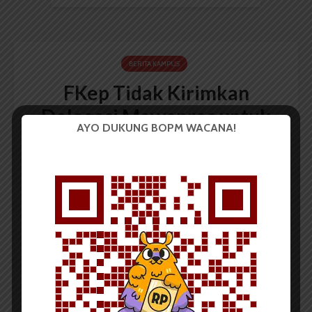
BERITA KAMPUS
FKep Tidak Kirimkan
Delegasi Mawapres untuk
AYO DUKUNG BOPM WACANA!
DIII
Redaksi
26 April 2013
149 dilihat
2 menit waktu baca
Oleh
Sri Wahyuni Fatmawati P
USU,wacana.org/arsip
—
Fakultas Keperawatan
(FKep) tidak mengirimkan delegasi untuk mengikuti
seleksi mahasiswa berprestasi (mawapres) tingkat
USU 2013 untuk tingkat DIII. Hal ini dibenarkan Dekan
FKep Dedi Ardinata, Senin (15/4). Menurutnya hal ini