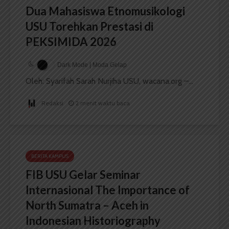
Dua Mahasiswa Etnomusikologi
USU Torehkan Prestasi di
PEKSIMIDA 2026
Dark Mode | Moda Gelap
Oleh: Syarifah Sarah Nurjiha USU, wacana.org –...
Redaksi
2 menit waktu baca
BERITA KAMPUS
FIB USU Gelar Seminar
Internasional The Importance of
North Sumatra – Aceh in
Indonesian Historiography