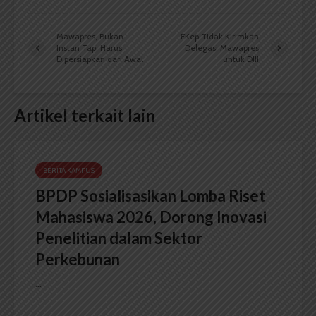
Mawapres, Bukan
FKep Tidak Kirimkan
Instan Tapi Harus
Delegasi Mawapres
Dipersiapkan dari Awal
untuk DIII
Artikel terkait lain
BERITA KAMPUS
BPDP Sosialisasikan Lomba Riset
Mahasiswa 2026, Dorong Inovasi
Penelitian dalam Sektor
Perkebunan
...