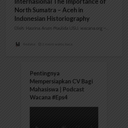
Internasional The Importance of
North Sumatra – Aceh in
Indonesian Historiography
Oleh: Hasrina Arum Maulida USU, wacana.org –...
Redaksi
2 menit waktu baca
Pentingnya
Mempersiapkan CV Bagi
Mahasiswa | Podcast
Wacana #Eps4