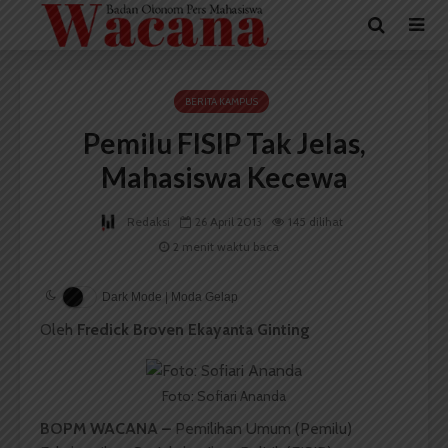
BERITA KAMPUS
Pemilu FISIP Tak Jelas,
Mahasiswa Kecewa
Redaksi
26 April 2013
145 dilihat
2 menit waktu baca
Dark Mode | Moda Gelap
Oleh
Fredick Broven Ekayanta Ginting
Foto: Sofiari Ananda
BOPM WACANA –
Pemilihan Umum (Pemilu)