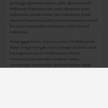
pertanggungjawaban hukum, perlu dibentuk suatu
Mahkamah Mahasiswa dan perlu dibuatnya suatu
mekanisme pemaksimalan pers mahasiswa (pada
tataran infrastruktur politik internal mahasiswa) untuk
ikut serta menjalankan kehidupan politik internal
mahasiswa.
Menanggapi hal itu, Gubernur pema FH Muhammad
Akbar Siregar mengaku hal ini sebagai motivasi untuk
kepengurusan pema FH khususnya. Namun,
menurutnya para penulis selebaran hanya
memaparkan berdasarkan landasan hukum, bukan
Tata Laksana Ormawa (TLO). Apalagi menurutnya
kritikan mengenai pembentukan Mahkamah
Mahasiswa harusnya diwacanakan kepada Pema USU.
“Itu kan bukan haknya pema se-kawasan
mengadakan itu,” sambungnya.
Lebih lanjut Akbar juga mengatakan pihak Pema FH