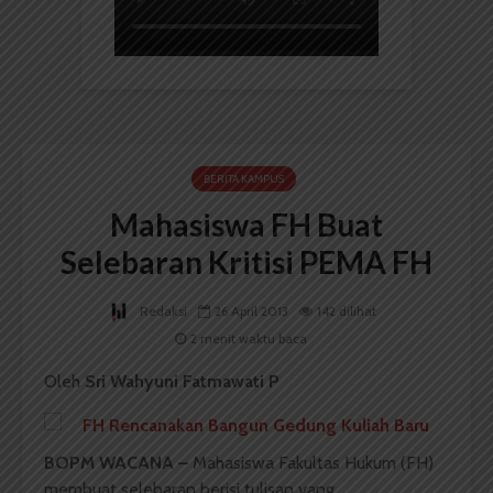
BERITA KAMPUS
Mahasiswa FH Buat
Selebaran Kritisi PEMA FH
Redaksi
26 April 2013
142 dilihat
2 menit waktu baca
Oleh
Sri Wahyuni Fatmawati P
BOPM WACANA –
Mahasiswa Fakultas Hukum (FH)
membuat selebaran berisi tulisan yang