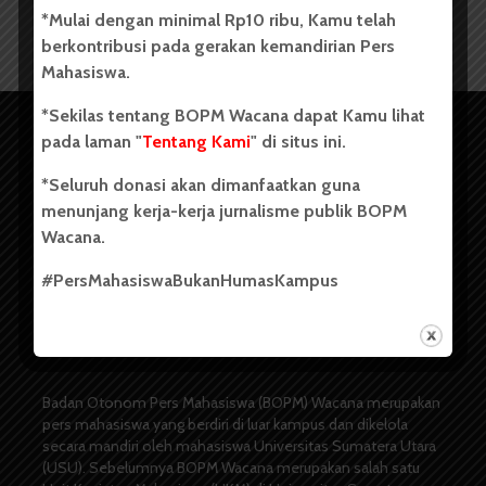
*Mulai dengan minimal Rp10 ribu, Kamu telah
berkontribusi pada gerakan kemandirian Pers
Mahasiswa.
*Sekilas tentang BOPM Wacana dapat Kamu lihat
pada laman "
Tentang Kami
" di situs ini.
*Seluruh donasi akan dimanfaatkan guna
menunjang kerja-kerja jurnalisme publik BOPM
Wacana.
#PersMahasiswaBukanHumasKampus
Copyright © 2023. All rights reserved BOPM WACANA.
Badan Otonom Pers Mahasiswa (BOPM) Wacana merupakan
pers mahasiswa yang berdiri di luar kampus dan dikelola
secara mandiri oleh mahasiswa Universitas Sumatera Utara
(USU). Sebelumnya BOPM Wacana merupakan salah satu