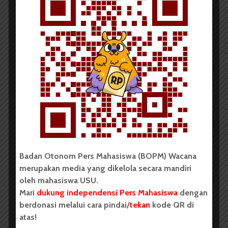
Rara Maura Hasibuan
25 Agustus 2022
6 menit waktu baca
SINEMA
ULAS
Pengabdi Setan 2 Communion:
Terungkapnya Misteri yang...
Badan Otonom Pers Mahasiswa (BOPM) Wacana
merupakan media yang dikelola secara mandiri
oleh mahasiswa USU.
Mari
dukung independensi Pers Mahasiswa
dengan
berdonasi melalui cara pindai/
tekan
kode QR di
Rara Maura Hasibuan
24 Agustus 2022
atas!
5 menit waktu baca