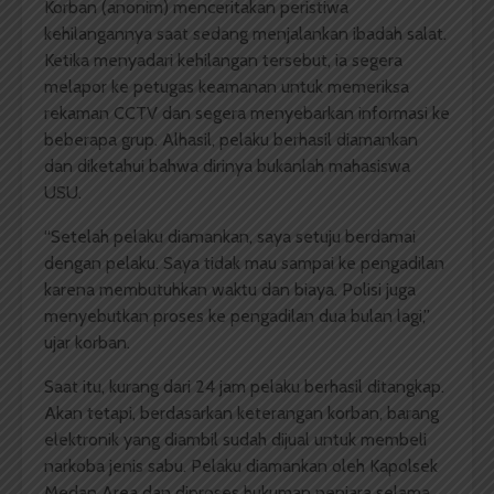
Korban (anonim) menceritakan peristiwa
kehilangannya saat sedang menjalankan ibadah salat.
Ketika menyadari kehilangan tersebut, ia segera
melapor ke petugas keamanan untuk memeriksa
rekaman CCTV dan segera menyebarkan informasi ke
beberapa grup. Alhasil, pelaku berhasil diamankan
dan diketahui bahwa dirinya bukanlah mahasiswa
USU.
“Setelah pelaku diamankan, saya setuju berdamai
dengan pelaku. Saya tidak mau sampai ke pengadilan
karena membutuhkan waktu dan biaya. Polisi juga
menyebutkan proses ke pengadilan dua bulan lagi,”
ujar korban.
Saat itu, kurang dari 24 jam pelaku berhasil ditangkap.
Akan tetapi, berdasarkan keterangan korban, barang
elektronik yang diambil sudah dijual untuk membeli
narkoba jenis sabu. Pelaku diamankan oleh Kapolsek
Medan Area dan diproses hukuman penjara selama