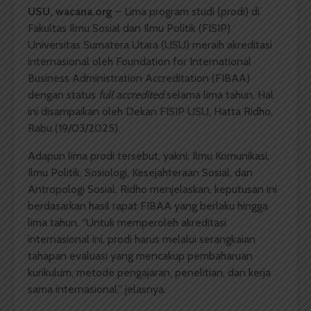
USU, wacana.org
– Lima program studi (prodi) di
Fakultas Ilmu Sosial dan Ilmu Politik (FISIP)
Universitas Sumatera Utara (USU) meraih akreditasi
internasional oleh Foundation for International
Business Administration Accreditation (FIBAA)
dengan status
full accredited
selama lima tahun. Hal
ini disampaikan oleh Dekan FISIP USU, Hatta Ridho,
Rabu (19/03/2025).
Adapun lima prodi tersebut, yakni; Ilmu Komunikasi,
Ilmu Politik, Sosiologi, Kesejahteraan Sosial, dan
Antropologi Sosial. Ridho menjelaskan, keputusan ini
berdasarkan hasil rapat FIBAA yang berlaku hingga
lima tahun. “Untuk memperoleh akreditasi
internasional ini, prodi harus melalui serangkaian
tahapan evaluasi yang mencakup pembaharuan
kurikulum, metode pengajaran, penelitian, dan kerja
sama internasional,” jelasnya.