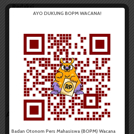
Redaksi
AYO DUKUNG BOPM WACANA!
Badan Otonom Pers Mahasiswa (BOPM) Wacana
merupakan pers mahasiswa yang berdiri di luar
kampus dan dikelola secara mandiri oleh mahasiswa
Universitas Sumatera Utara (USU).
LIHAT SEMUA ARTIKEL
IMPUS USU Gelar Buka
Lima Prodi FISIP Raih
Puasa Bersama dan
Predikat Akreditasi
Santunan Anak Yatim
Internasional oleh
FIBAA
Artikel terkait lain
Badan Otonom Pers Mahasiswa (BOPM) Wacana