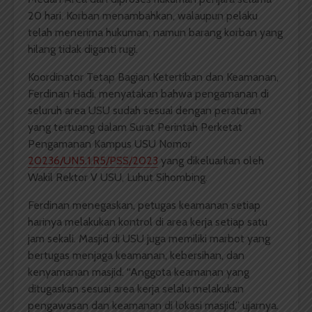
20 hari. Korban menambahkan, walaupun pelaku
telah menerima hukuman, namun barang korban yang
hilang tidak diganti rugi.
Koordinator Tetap Bagian Ketertiban dan Keamanan,
Ferdinan Hadi, menyatakan bahwa pengamanan di
seluruh area USU sudah sesuai dengan peraturan
yang tertuang dalam Surat Perintah Perketat
Pengamanan Kampus USU Nomor
20236/UN5.1.R5/PSS/2023
yang dikeluarkan oleh
Wakil Rektor V USU, Luhut Sihombing.
Ferdinan menegaskan, petugas keamanan setiap
harinya melakukan kontrol di area kerja setiap satu
jam sekali. Masjid di USU juga memiliki marbot yang
bertugas menjaga keamanan, kebersihan, dan
kenyamanan masjid. “Anggota keamanan yang
ditugaskan sesuai area kerja selalu melakukan
pengawasan dan keamanan di lokasi masjid,” ujarnya.