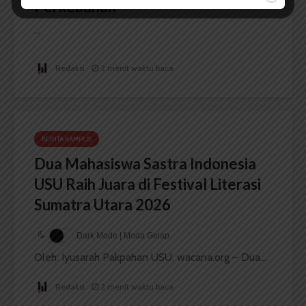
Perkebunan
...
Redaksi
2 menit waktu baca
BERITA KAMPUS
Dua Mahasiswa Sastra Indonesia
USU Raih Juara di Festival Literasi
Sumatra Utara 2026
Dark Mode | Moda Gelap
Oleh: Iyusarah Pakpahan USU, wacana.org – Dua...
Redaksi
2 menit waktu baca