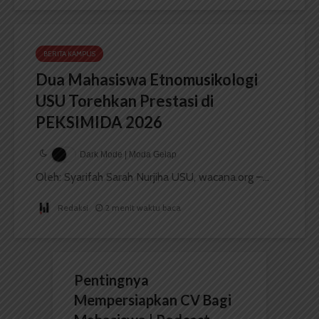
BERITA KAMPUS
Dua Mahasiswa Etnomusikologi
USU Torehkan Prestasi di
PEKSIMIDA 2026
Dark Mode | Moda Gelap
Oleh: Syarifah Sarah Nurjiha USU, wacana.org –...
Redaksi
2 menit waktu baca
Pentingnya
Mempersiapkan CV Bagi