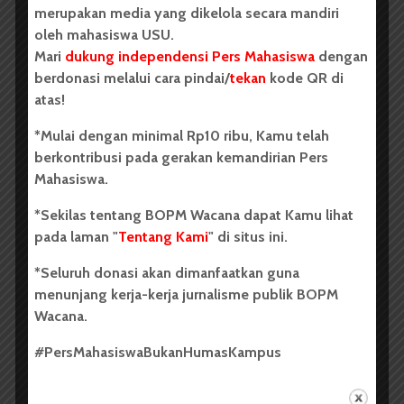
merupakan media yang dikelola secara mandiri
BERITA KAMPUS
oleh mahasiswa USU.
Tim Mahasiswa USU Raih Juara I
Mari
dukung independensi Pers Mahasiswa
dengan
Vokal Grup Pada PEKSIMIDA 2026
berdonasi melalui cara pindai/
tekan
kode QR di
atas!
Dark Mode | Moda Gelap
*Mulai dengan minimal Rp10 ribu, Kamu telah
Oleh: Cyntia Lorena Br Tarigan USU, wacana.org –
berkontribusi pada gerakan kemandirian Pers
Tim mahasiswa Universitas Sumatera Utara...
Mahasiswa.
Redaksi
2 menit waktu baca
*Sekilas tentang BOPM Wacana dapat Kamu lihat
pada laman "
Tentang Kami
" di situs ini.
*Seluruh donasi akan dimanfaatkan guna
menunjang kerja-kerja jurnalisme publik BOPM
BERITA KAMPUS
Wacana.
BPDP Sosialisasikan Lomba Riset
#PersMahasiswaBukanHumasKampus
Mahasiswa 2026, Dorong Inovasi
Penelitian dalam Sektor