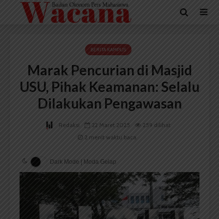
BERITA KAMPUS
Marak Pencurian di Masjid
USU, Pihak Keamanan: Selalu
Dilakukan Pengawasan
Redaksi
22 Maret 2025
259 dilihat
2 menit waktu baca
Dark Mode | Moda Gelap