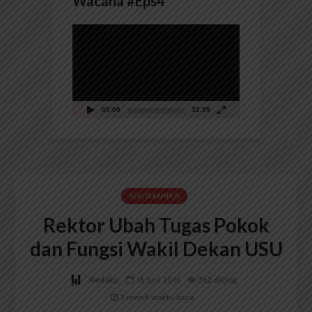
Wacana #Eps4
Pemutar
Video
00:00
32:39
BERITA KAMPUS
Rektor Ubah Tugas Pokok
dan Fungsi Wakil Dekan USU
Redaksi
18 Juni 2016
562 dilihat
2 menit waktu baca