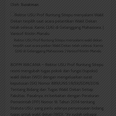
Oleh:
Suratman
Rektor USU Prof Runtung Sitepu menyalami wakil dekan
terpilih saat acara peikan Wakil Dekan telah selesai, Kamis
(2/6) di Gelanggang Mahasiswa. | Vanisof Kristin Manalu
BOPM WACANA – Rektor USU Prof Runtung Sitepu
resmi mengubah tugas pokok dan fungsi (tupoksi)
wakil dekan (WD) dengan mengeluarkan surat
keputusan (SK) Nomor 889/UN5.1.R/SK/SDM/2016
Tentang Bidang dan Tugas Wakil Dekan Setiap
Fakultas. Pasalnya, ini berkaitan dengan Peraturan
Pemerintah (PP) Nomor 16 Tahun 2014 tentang
Statuta USU, yang perlu adanya penyesuaian bidang
tugas untuk wakil dekan (WD). “Ini sudah sebagai