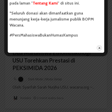
pada laman "
Tentang Kami
" di situs ini.
Oleh: Iyusarah Pakpahan USU, wacana.org – Dua...
*Seluruh donasi akan dimanfaatkan guna
Redaksi
2 menit waktu baca
menunjang kerja-kerja jurnalisme publik BOPM
Wacana.
#PersMahasiswaBukanHumasKampus
BERITA KAMPUS
Dua Mahasiswa Etnomusikologi
USU Torehkan Prestasi di
PEKSIMIDA 2026
Dark Mode | Moda Gelap
Oleh: Syarifah Sarah Nurjiha USU, wacana.org –...
Redaksi
2 menit waktu baca