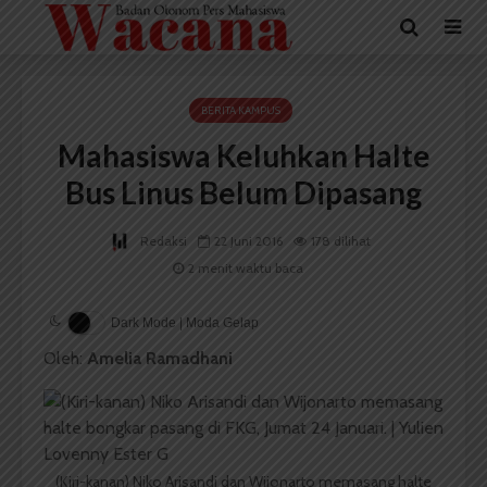
BERITA KAMPUS
Mahasiswa Keluhkan Halte
Bus Linus Belum Dipasang
Redaksi
22 Juni 2016
178 dilihat
2 menit waktu baca
Dark Mode | Moda Gelap
Oleh:
Amelia Ramadhani
(Kiri-kanan) Niko Arisandi dan Wijonarto memasang halte