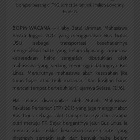
bongkar pasang di FKG, Jumat 24 Januari. | Yulien Lovenny
Ester G
BOPM WACANA ─
Haby Batul Ummah, Mahasiswa
Sastra Inggris 2013 yang menggunakan Bus Lintas
USU sebagai transportasi kesehariannya
mengeluhkan halte yang belum dipasang. Ia merasa
keberadaan halte sangatlah dibutuhkan oleh
mahasiswa yang sedang menunggu datangnya Bus
Linus. Menurutnya mahasiswa akan kesusahan jika
turun hujan atau terik matahari. “Kan kasihan harus
mencari tempat berteduh lain,” ujarnya Selasa, (21/6).
Hal selaras disampaikan oleh Mutiah, Mahasiswa
Fakultas Pertanian (FP) 2013 yang juga menggunakan
Bus Linus sebagai alat transportasinya dari asrama
putri menuju FP. Sejak bergantinya jalur Bus Linus, ia
merasa ada sedikit kesusahan karena rute yang
ditempuh semakin jauh dan banyak halte belum