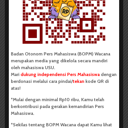
BPDP Sosialisasikan Lomba Riset
Mahasiswa 2026, Dorong Inovasi
Penelitian dalam Sektor
Perkebunan
...
Badan Otonom Pers Mahasiswa (BOPM) Wacana
Redaksi
2 menit waktu baca
merupakan media yang dikelola secara mandiri
oleh mahasiswa USU.
Mari
dukung independensi Pers Mahasiswa
dengan
berdonasi melalui cara pindai/
tekan
kode QR di
BERITA KAMPUS
atas!
Dua Mahasiswa Sastra Indonesia
*Mulai dengan minimal Rp10 ribu, Kamu telah
USU Raih Juara di Festival Literasi
berkontribusi pada gerakan kemandirian Pers
Sumatra Utara 2026
Mahasiswa.
*Sekilas tentang BOPM Wacana dapat Kamu lihat
Dark Mode | Moda Gelap