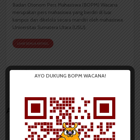
Badan Otonom Pers Mahasiswa (BOPM) Wacana
merupakan pers mahasiswa yang berdiri di luar
kampus dan dikelola secara mandiri oleh mahasiswa
Universitas Sumatera Utara (USU).
LIHAT SEMUA ARTIKEL
Terpilih Jadi Ketua
Rektor Ubah Tugas
AYO DUKUNG BOPM WACANA!
Umum IMSI, Wahyu
Pokok dan Fungsi Wakil
Lakukan Perekrutan
Dekan USU
Pengurus
Artikel terkait lain
BERITA KAMPUS