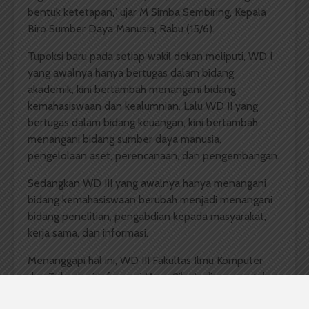
bentuk ketetapan,” ujar M Simba Sembiring, Kepala
Biro Sumber Daya Manusia, Rabu (15/6).
Tupoksi baru pada setiap wakil dekan meliputi, WD I
yang awalnya hanya bertugas dalam bidang
akademik, kini bertambah menangani bidang
kemahasiswaan dan kealumnian. Lalu WD II yang
bertugas dalam bidang keuangan, kini bertambah
menangani bidang sumber daya manusia,
pengelolaan aset, perencanaan, dan pengembangan.
Sedangkan WD III yang awalnya hanya menangani
bidang kemahasiswaan berubah menjadi menangani
bidang penelitian, pengabdian kepada masyarakat,
kerja sama, dan informasi.
Menanggapi hal ini, WD III Fakultas Ilmu Komputer
dan Teknologi Informasi Maya Silvi Lydia mengatakan
setuju dengan adanya pergantian tupoksi tersebut.