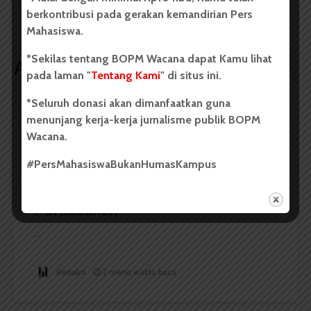
Ketua Umum Periode
Penghargaan Duta
2026/2027
SDGs 2026
berkontribusi pada gerakan kemandirian Pers
Mahasiswa.
*Sekilas tentang BOPM Wacana dapat Kamu lihat
Artikel terkait lain
pada laman "
Tentang Kami
" di situs ini.
*Seluruh donasi akan dimanfaatkan guna
menunjang kerja-kerja jurnalisme publik BOPM
BERITA KAMPUS
Wacana.
BPDP Sosialisasikan Lomba Riset
#PersMahasiswaBukanHumasKampus
Mahasiswa 2026, Dorong Inovasi
Penelitian dalam Sektor
Perkebunan
...
Redaksi
2 menit waktu baca