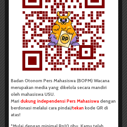
Redaksi
Badan Otonom Pers Mahasiswa (BOPM) Wacana
merupakan pers mahasiswa yang berdiri di luar
kampus dan dikelola secara mandiri oleh mahasiswa
Universitas Sumatera Utara (USU).
Badan Otonom Pers Mahasiswa (BOPM) Wacana
merupakan media yang dikelola secara mandiri
oleh mahasiswa USU.
LIHAT SEMUA ARTIKEL
Mari
dukung independensi Pers Mahasiswa
dengan
berdonasi melalui cara pindai/
tekan
kode QR di
atas!
MDC FH USU Adakan
Mahasiswa Farmasi
Mubes dan Tetapkan
USU Raih
*Mulai dengan minimal Rp10 ribu, Kamu telah