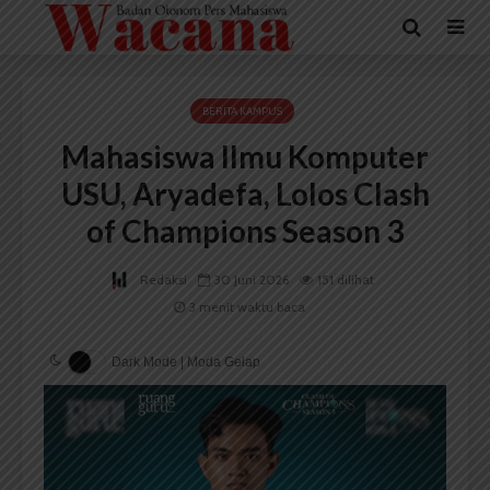
BERITA KAMPUS
Mahasiswa Ilmu Komputer
USU, Aryadefa, Lolos Clash
of Champions Season 3
Redaksi
30 Juni 2026
151 dilihat
3 menit waktu baca
Dark Mode | Moda Gelap