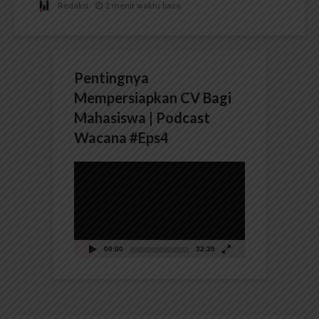
Redaksi
2 menit waktu baca
Pentingnya
Mempersiapkan CV Bagi
Mahasiswa | Podcast
Wacana #Eps4
Pemutar
Video
00:00
32:39