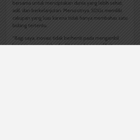
bersama untuk menciptakan dunia yang lebih sehat,
adil, dan berkelanjutan. Menurutnya, SDGs memiliki
cakupan yang luas karena tidak hanya membahas satu
bidang tertentu.
“Bagi saya, inovasi tidak berhenti pada mengambil
konsep yang sudah ada. Kita juga harus melihat
bagaimana konsep itu bisa disesuaikan dengan
kondisi dan kebutuhan masyarakat di Indonesia,”
ujarnya.
Sebagai mahasiswa Farmasi, Nabilah memilih fokus
pada isu kesehatan, khususnya SDGs 3 atau
Good
Health
and Well-being
. Baginya, kesehatan
merupakan isu yang sangat dekat dengan kehidupan
sehari-hari masyarakat, namun masih memiliki
berbagai tantangan yang membutuhkan solusi
inovatif dan berkelanjutan.
Duta SDGs lainnya, yakni Clarisya menyebut