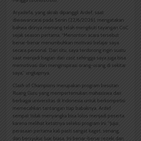
Aryadefa, yang akrab dipanggil Ardef, saat
diwawancarai pada Senin (22/6/2026), mengatakan
bahwa dirinya memang telah mengikuti tayangan CoC
sejak season pertama. “Menonton acara tersebut
benar-benar menumbuhkan motivasi belajar saya
secara personal. Dari situ, saya terdorong ingin suatu
saat menjadi bagian dari
cast
, sehingga saya juga bisa
memotivasi dan menginspirasi orang-orang di sekitar
saya,” ungkapnya.
Clash of Champions merupakan program besutan
Ruang Guru yang mempertemukan mahasiswa dari
berbagai universitas di Indonesia untuk berkompetisi
memecahkan tantangan tiap babaknya. Ardef
sempat tidak menyangka bisa lolos menjadi peserta
karena melihat ketatnya seleksi program ini. “Jujur,
perasaan pertama kali pasti sangat kaget, senang,
dan bersyukur luar biasa. Ini benar-benar rezeki dan