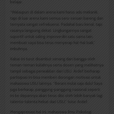
belajar.
“Walaupun di dalam arena kami harus adu mekanik,
tapi di luar arena kami semua seru-seruan bareng dan
ternyata sangat sefrekuensi. Padahal baru kenal, tapi
rasanya langsung dekat. Lingkungannya sangat
suportif untuk saling
improve
diri satu sama lain,
membuat saya bisa terus menyerap hal-hal baik,”
imbuhnya.
Kabar ini turut disambut senang dan bangga oleh
teman-teman kuliahnya serta dosen yang melihatnya
tampil sebagai perwakilan dari USU. Ardef berharap
partisipasi ini bisa memberi dorongan motivasi untuk
mahasiswa USU lainnya. “Berani mulai saja dulu! Saya
juga berharap, panggung-panggung nasional seperti
ini ke depannya akan terus diisi oleh lebih banyak lagi
talenta-talenta hebat dari USU,” tutur Ardef.
Mengapresiasi hal ini, mahasiswa Ilmu Psikologi