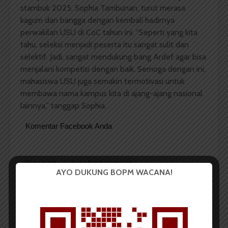
stambuk 2025, Sophia Tambunan, turut merasa
kagum dan bangga dengan kembali hadirnya
perwakilan USU di CoC tahun ini. “Seperti yang kita
tahu, seleksi menjadi peserta itu sangat sulit dan
selektif. Jadi, sangat mendukung bang Ardef agar bisa
menjalani kompetisi dengan baik. Semoga dengan ini,
mahasiswa USU juga semakin termotivasi untuk
membawa nama kampus kita di ajang-ajang nasional
lainnya,” tanggap Sophia.
Komentar Facebook Anda
Baca berita
baca berita kampus
AYO DUKUNG BOPM WACANA!
Berita Kampus USU
Clash of Champions
Clash of Champions Season 3
Dinar Fazira Fitri
Fasilkom TI
Pertandingan
Prestasi Mahasiswa