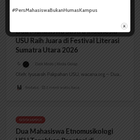
#PersMahasiswaBukanHumasKampus
BERITA KAMPUS
Dua Mahasiswa Sastra Indonesia
USU Raih Juara di Festival Literasi
Sumatra Utara 2026
Dark Mode | Moda Gelap
Oleh: Iyusarah Pakpahan USU, wacana.org – Dua...
Redaksi
2 menit waktu baca
BERITA KAMPUS
Dua Mahasiswa Etnomusikologi