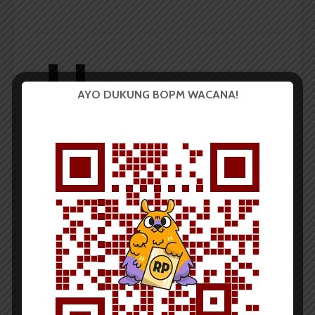
AYO DUKUNG BOPM WACANA!
Redaksi
Badan Otonom Pers Mahasiswa (BOPM) Wacana
merupakan pers mahasiswa yang berdiri di luar
kampus dan dikelola secara mandiri oleh mahasiswa
Universitas Sumatera Utara (USU).
LIHAT SEMUA ARTIKEL
LMID Tetapkan Ketua
Novo Club dan Kejar