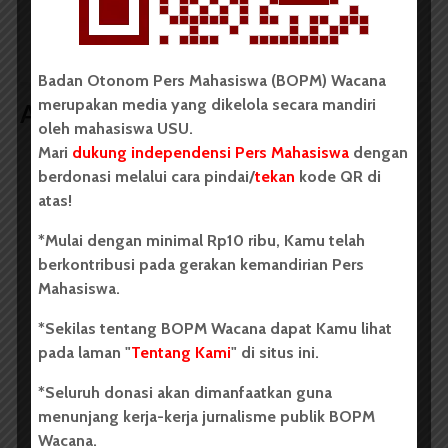
dan Sekretaris
Mimpi Laksanakan
Eksekutif Perwakilan
Kegiatan Kreatif di
Kota Medan
Rumah Difabel
Badan Otonom Pers Mahasiswa (BOPM) Wacana
merupakan media yang dikelola secara mandiri
Artikel terkait lain
oleh mahasiswa USU.
Mari
dukung independensi Pers Mahasiswa
dengan
berdonasi melalui cara pindai/
tekan
kode QR di
BERITA KAMPUS
atas!
BPDP Sosialisasikan Lomba Riset
*Mulai dengan minimal Rp10 ribu, Kamu telah
Mahasiswa 2026, Dorong Inovasi
berkontribusi pada gerakan kemandirian Pers
Penelitian dalam Sektor
Mahasiswa.
Perkebunan
*Sekilas tentang BOPM Wacana dapat Kamu lihat
...
pada laman "
Tentang Kami
" di situs ini.
*Seluruh donasi akan dimanfaatkan guna
Redaksi
2 menit waktu baca
menunjang kerja-kerja jurnalisme publik BOPM
Wacana.