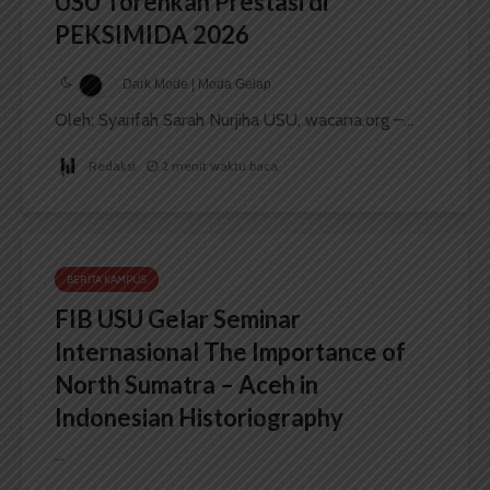
USU Torehkan Prestasi di
PEKSIMIDA 2026
Dark Mode | Moda Gelap
Oleh: Syarifah Sarah Nurjiha USU, wacana.org –...
Redaksi
2 menit waktu baca
BERITA KAMPUS
FIB USU Gelar Seminar
Internasional The Importance of
North Sumatra – Aceh in
Indonesian Historiography
...