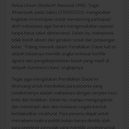
Ketua Umum Eksekutif Nasional LMID, Tegar
Afriansyah, pada Sabtu (27/01/2025), mengatakan
kegiatan ini bertujuan untuk mendorong partisipasi
aktif mahasiswa agar berani mengemukakan aspirasi
tanpa harus takut diintervensi. Selain itu, mahasiswa
tidak boleh absen dari gerakan sosial dan perjuangan
kelas. “Paling menarik dalam Pendidikan Dasar kali ini
adalah lokasinya memiliki angka terbesar konflik
agraria dan pengeksploitasian buruh yang masif di
wilayah Sumatera Utara,” ungkapnya.
Tegar juga mengatakan Pendidikan Dasar ini
dirancang untuk membekali para peserta yang
notabenenya adalah mahasiswa dengan senjata teori
kritis dan tindakan. Selain itu, mampu mengorganisir
dan memimpin aksi-aksi melawan segala bentuk
ketidakadilan struktural. Para peserta diajak untuk
memahami makna politik bukan hanya dimiliki oleh
para segelintir pemodal yang memiliki
privilege
untuk