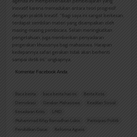
agenda ini memperkenalkan pembelajaran yang
inovatif karena memadukan antara teori progresif
dengan praktik kreatif. “Bagi saya ini sangat berkesan,
terdapat sembilan materi yang disampaikan oleh
masing-masing pembicara. Selain meningkatkan
pengetahuan, juga memberikan penyadaran
pergerakan khususnya bagi mahasiswa. Harapan
kedepannya safari gerakan tidak akan berhenti
sampai detik ini,” ungkapnya.
Komentar Facebook Anda
Baca berita
baca berita hari ini
Berita Kota
Demokrasi
Gerakan Mahasiswa
Keadilan Sosial
Kesadaran Kritis
LMID
Muhammad Rifqy Ramadhan Lubis
Partisipasi Politik
Pendidikan Dasar
Reforma Agraria