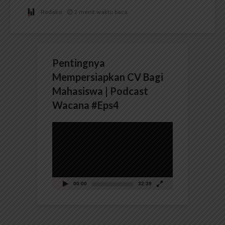
Redaksi
2 menit waktu baca
Pentingnya
Mempersiapkan CV Bagi
Mahasiswa | Podcast
Wacana #Eps4
Pemutar
Video
00:00
32:39