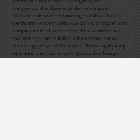
pembukaan Novo Batch 3. Dengan tujuan
mengembangkan kreativitas dan kemampuan
ekspresi anak-anak penyandang disabilitas. Melalui
pembuatan
ecoprint
pada
mug
dan
mini cooking class
dengan membuat
dessert box
. “Berakar dari tujuan
tadi, kita ingin membuktikan bahwa teman-teman
difabel juga punya
skill
tersendiri. Melihat agak jarang
juga orang membuat
ecoprint
apalagi dari daun jati,”
ungkapnya.
Dihadirkan pula
talkshow
bersama
founder
Rumah
Difabel Sharaswaty.
Talkshow
ini membahas strategi
membangun usaha yang melibatkan peserta
disabilitas dan pihak lainnya. Hal ini untuk
menciptakan kolaborasi inspiratif serta membekali
peserta dengan keterampilan mendukung bisnis.
“Kami ingin memberitahukan peluang bisnis dari suatu
hal yang jarang orang tahu, juga dengan ini dapat
meningkatkan kemampuan mereka dalam