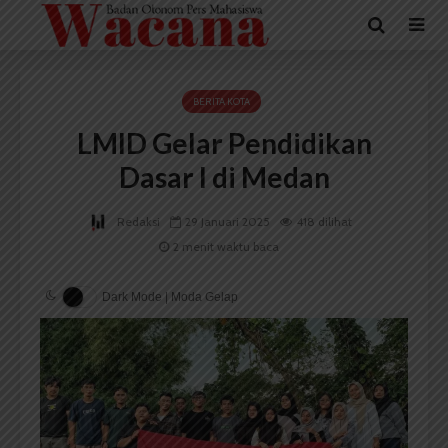
BERITA KOTA
LMID Gelar Pendidikan
Dasar I di Medan
Redaksi
29 Januari 2025
418 dilihat
2 menit waktu baca
Dark Mode | Moda Gelap