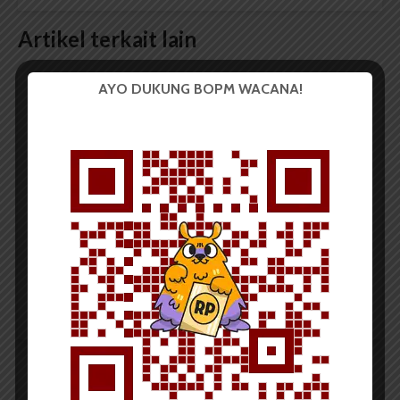
Artikel terkait lain
AYO DUKUNG BOPM WACANA!
BERITA KAMPUS
Tim Mahasiswa USU Raih Juara I
Vokal Grup Pada PEKSIMIDA 2026
Dark Mode | Moda Gelap
Oleh: Cyntia Lorena Br Tarigan USU, wacana.org –
Tim mahasiswa Universitas Sumatera Utara...
Redaksi
2 menit waktu baca
BERITA KAMPUS