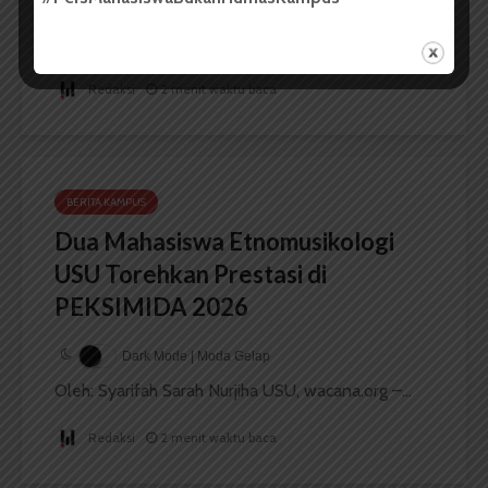
Dark Mode | Moda Gelap
Oleh: Iyusarah Pakpahan USU, wacana.org – Dua...
Redaksi
2 menit waktu baca
BERITA KAMPUS
Dua Mahasiswa Etnomusikologi
USU Torehkan Prestasi di
PEKSIMIDA 2026
Dark Mode | Moda Gelap
Oleh: Syarifah Sarah Nurjiha USU, wacana.org –...
Redaksi
2 menit waktu baca