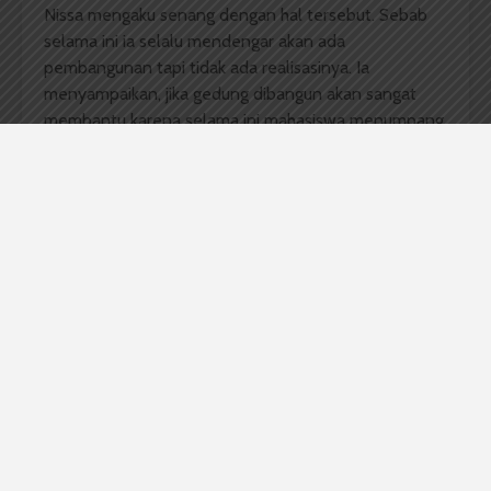
Nissa mengaku senang dengan hal tersebut. Sebab
selama ini ia selalu mendengar akan ada
pembangunan tapi tidak ada realisasinya. Ia
menyampaikan, jika gedung dibangun akan sangat
membantu karena selama ini mahasiswa menumpang
prodi lain untuk belajar maupun praktik di
laboratorium.
Netty menambahkan selain ruang kelas, laboratorium
juga akan dibangun karena selama ini mahasiswa
harus menumpang ke laboratorium lain. Netty
berharap pembangunan bisa dilakukan tahun ini. “Kita
doakan saja,” tuturnya.
Komentar Facebook Anda
Yulien Lovenny Ester Gultom