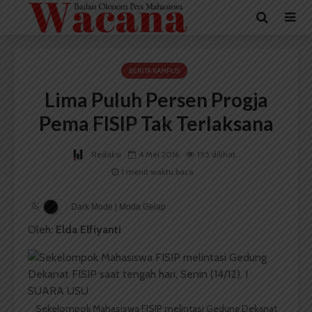
BERITA KAMPUS
Lima Puluh Persen Progja
Pema FISIP Tak Terlaksana
Redaksi
4 Mei 2016
195 dilihat
1 menit waktu baca
Dark Mode | Moda Gelap
Oleh:
Elda Elfiyanti
Sekelompok Mahasiswa FISIP melintasi Gedung Dekanat