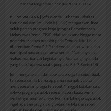
FISIP saat tengah hari, Senin (14/12). I SUARA USU
BOPM WACANA |
Jefri Wanda, Gubernur Fakultas
Ilmu Sosial dan Ilmu Politik (FISIP) mengatakan, lima
puluh persen program kerja (progja) Pemerintahan
Mahasiswa (Pema) FISIP tidak terlaksana hingga masa
pemerintahannya berakhir pada Februari lalu. Hal ini
dikarenakan Pema FISIP terkendala dana, waktu, dan
partisipasi para angggotanya sendiri. “Namanya juga
mahasiswa, banyak kegiatannya. Ada yang loyal ada
yang tidak,” ujarnya saat dijumpai di FISIP, Senin (2/5).
Jefri mengatakan, tidak apa-apa progja tersebut tidak
terselesaikan. Ia berharap pema selanjutnya bisa
menyelesaikan progja tersebut. “Tinggal katakan saja
bahwa progjanya tidak selesai. Itupun kalau pema
berikutnya mau,” tuturnya. Pun Jefri bilang ia juga tidak
ingat apa saja progja yang belum terlaksana sebab
banyak kepala divisi yang sudah wisuda.