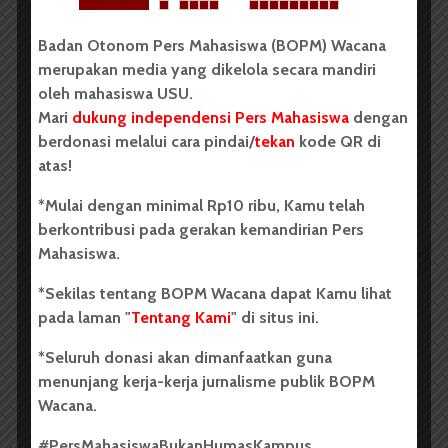
BPDP Sosialisasikan Lomba Riset
Badan Otonom Pers Mahasiswa (BOPM) Wacana
Mahasiswa 2026, Dorong Inovasi
merupakan media yang dikelola secara mandiri
Penelitian dalam Sektor
oleh mahasiswa USU.
Perkebunan
Mari
dukung independensi Pers Mahasiswa
dengan
berdonasi melalui cara pindai/
tekan
kode QR di
...
atas!
*Mulai dengan minimal Rp10 ribu, Kamu telah
Redaksi
2 menit waktu baca
berkontribusi pada gerakan kemandirian Pers
Mahasiswa.
*Sekilas tentang BOPM Wacana dapat Kamu lihat
BERITA KAMPUS
pada laman "
Tentang Kami
" di situs ini.
Dua Mahasiswa Sastra Indonesia
*Seluruh donasi akan dimanfaatkan guna
USU Raih Juara di Festival Literasi
menunjang kerja-kerja jurnalisme publik BOPM
Wacana.
Sumatra Utara 2026
#PersMahasiswaBukanHumasKampus