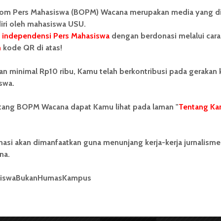
an nama mawapresnya dengan tenggat waktu yang
om Pers Mahasiswa (BOPM) Wacana merupakan media yang di
Kealumnian (BKK).
iri oleh mahasiswa USU.
 independensi Pers Mahasiswa
dengan berdonasi melalui cara
ekrutan dan seleksi mawapres di fakultas kepada
n
kode QR di atas!
a mawapres fakultas didapatkan, USU akan lakukan
ihan itu akan ditunjuk juri untuk menyeleksi karya
an minimal Rp10 ribu, Kamu telah berkontribusi pada gerakan
s fakultas pada hari pemilihan.
swa.
ya tulis dan isu yang diangkat di dalamnya,
ntang BOPM Wacana dapat Kamu lihat pada laman "
Tentang Ka
r yang akan dinilai. Mawapres haruslah orang yang
nasi akan dimanfaatkan guna menunjang kerja-kerja jurnalisme
gelar bulan April, sebab pada upacara peringatan
na.
akan diumumkan Mawapres USU tahun
 lewat BKK akan mengirim berkas ke Dirjen Dikti,
siswaBukanHumasKampus
sional.