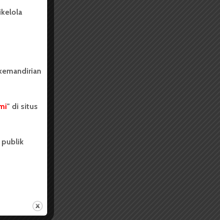
kelola
 kemandirian
mi
" di situs
 publik