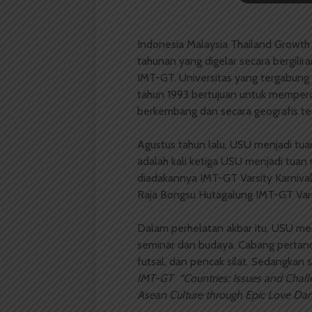
Indonesia Malaysia Thailand Growth T
tahunan yang digelar secara bergilir
IMT-GT. Universitas yang tergabung 
tahun 1993 bertujuan untuk memperc
berkembang dan secara geografis terl
Agustus tahun lalu, USU menjadi tuan
adalah kali ketiga USU menjadi tuan
diadakannya IMT-GT Varsity Karnival 
Raja Bongsu Hutagalung IMT-GT Vars
Dalam perhelatan akbar itu, USU men
seminar dan budaya. Cabang pertandin
futsal, dan pencak silat. Sedangka
IMT-GT “Countries: Issues and Chall
Asean Culture through Epic Love Da