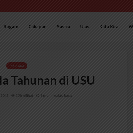
Ragam
Cakapan
Sastra
Ulas
Kata Kita
W
FAKTA USU
a Tahunan di USU
i 2015
358 dilihat
6 menit waktu baca