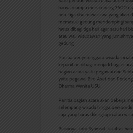
Satu periode wisuda biasa butuh wak
hanya mampu menampung 2500 orang
ada tiga ribu mahasiswa yang akan d
memasuki gedung mendampingi sang 
harus dibagi tiga hari agar satu hari
atau wali wisudawan yang jumlahnya
gedung.
Panitia penyelenggara wisuda ini ial
kepanitian dibagi menjadi bagian aca
bagian acara yaitu pegawai dari Sub
yaitu pegawai Biro Aset dan Perlen
Dharma Wanita USU.
Panitia bagian acara akan bekerja 
selempang wisuda hingga berkoordi
saja yang harus dilengkapi calon w
Biasanya, kata Syamsul, fakultas h