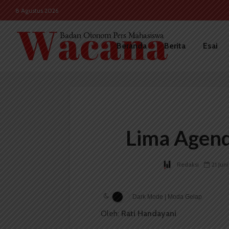
8 Agustus 2026
Beranda
Berita
Esai
Lima Agend
Redaksi
21 Jun
Dark Mode | Moda Gelap
Oleh:
Rati Handayani