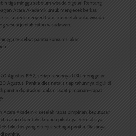
bih tiga minggu sebelum wisuda digelar. Rentang
bbagian Acara Akademik untuk mengecek berkas
eknis seperti mengedit dan mencetak buku wisuda
g sesuai jumlah calon wisudawan.
 minggu tersebut panitia konsumsi akan
uda.
 20 Agustus 1952, setiap tahunnya USU menggelar
0 Agustus. Panitia dies natalis tiap tahunnya digilir di
adi panitia diputuskan dalam rapat pimpinan—rapat
ya.
n Acara Akademik, setelah rapat pimpinan, keputusan
itia akan diberitahu kepada pihaknya. Setelahnya,
eh fakultas yang ditunjuk sebagai panitia. Biasanya,
i panitia.