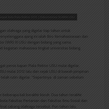
 sepak bola Piala Rektor 2013. | Dokumentasi SUARA USU
gan olahraga yang digelar tiap tahun untuk
nyelenggara ajang ini ialah Biro Kemahasiswaan dan
or (WR) III USU dengan bidang yang sama.
it kegiatan mahasiswa tingkat universitas bidang
gat persis kapan Piala Rektor USU mulai digelar.
USU mulai 2012 lalu dan sejak USU di bawah pimpinan
i telah rutin digelar. “Sepertinya di zaman sebelum
 beberapa kali berakhir kisruh. Dua tahun terakhir
bola Fakultas Pertanian dan Fakultas Ilmu Sosial dan
final cabang olahraga tersebut. Pun tahun lalu,