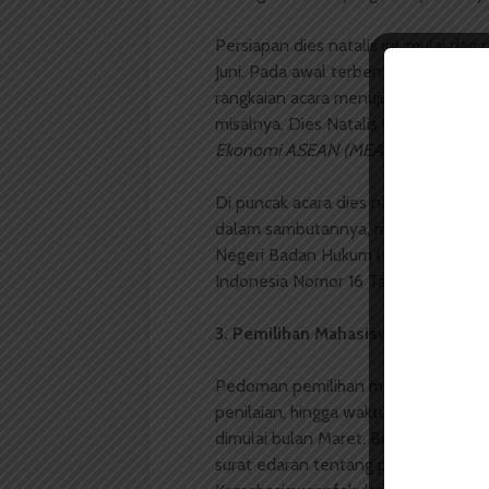
Persiapan dies natalis ini, mulai dar
Juni. Pada awal terbentuknya panitia
rangkaian acara menuju puncak peray
misalnya, Dies Natalis USU bertema
Ekonomi ASEAN (MEA) 2015
karena 
Di puncak acara dies natalis tahun l
dalam sambutannya, menyampaikan p
Negeri Badan Hukum (PTN-BH) setel
Indonesia Nomor 16 Tahun 2014 tent
3. Pemilihan Mahasiswa Berprestas
Pedoman pemilihan mawapres akan ber
penilaian, hingga waktu pendaftaran
dimulai bulan Maret. Biro Kemahasi
surat edaran tentang pemilihan mawa