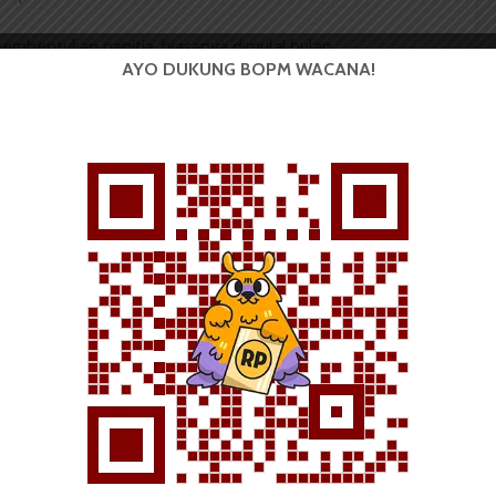
i pembentukan panitia, biasanya dimulai bulan
AYO DUKUNG BOPM WACANA!
, Kata Syamsul, tema ditentukan terlebih dahulu dan
aan dies natalis pada 20 Agustus. Tahun lalu
Melalui Dies Natalis USU Kita Songsong Masyarakat
tahun ini Indonesia MEA dimulai.
alu pun Rektor USU 2010-2015 Prof Syahril Pasaribu,
eralihan statuta USU menjadi Perguruan Tinggi
ah diberlakukan Peraturan Pemerintah Republik
ang Statuta USU per 28 Februari 2014.
i
isi syarat peserta, petunjuk penulisan karya ilmiah,
 dan seleksi. Di USU, pemilihan mawapres biasanya
swaan dan Kealumnian (BKK) USU, setelah menerima
pres dari Dirjen Dikti, akan meminta Bagian