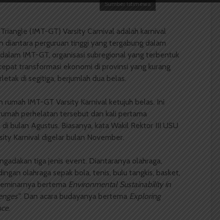
Sumber Istimewa
riangle (IMT-GT) Varsity Carnival adalah karnival
an diantara perguruan tinggi yang tergabung dalam
dalam IMT-GT, organisasi subregional yang terbentuk
epat transformasi ekonomi di provinsi yang kurang
etak di segitiga, berjumlah dua belas.
 rumah IMT-GT Varsity Karnival ketujuh belas. Ini
 rumah perhelatan tersebut dan kali pertama
di bulan Agustus. Biasanya, kata Wakil Rektor III USU
ity Karnival digelar bulan November.
gadakan tiga jenis event. Diantaranya olahraga,
gan olahraga sepak bola, tenis, bulu tangkis, basket,
n seminarnya bertema
Environmental Sustainability in
enges”
. Dan acara budayanya bertema
Exploring
nce
.