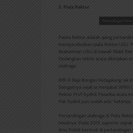
5. Piala Rektor
Pertandingan final
Paiala Rektor adalah ajang pertandin
memperebutkan piala Rektor USU. Pe
Kealumnian USU di bawah Wakil Rekt
Sedangkan teknis acara dikerjakan un
olahraga.
WR III Raja Bongsu Hutagalung tak in
Seingatnya sejak ia menjabat WRIII 
Rektor Prof Syahril Pasaribu acara in
Pak Syahril pun sudah ada,” katanya.
Pertandingan olahraga di Piala Rektor
misalnya. Pada 2013, suporter sepak 
Ilmu Politik bentrok di pertandingan 