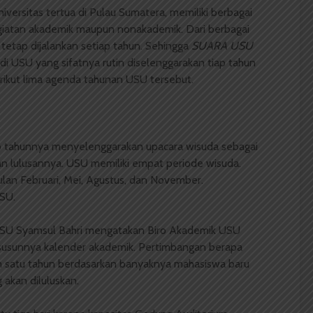
iversitas tertua di Pulau Sumatera, memiliki berbagai
giatan akademik maupun nonakademik. Dari berbagai
 tetap dijalankan setiap tahun. Sehingga
SUARA USU
 USU yang sifatnya rutin diselenggarakan tiap tahun
rikut lima agenda tahunan USU tersebut.
p tahunnya menyelenggarakan upacara wisuda sebagai
an lulusannya. USU memiliki empat periode wisuda.
lan Februari, Mei, Agustus, dan November.
SU.
USU Syamsul Bahri mengatakan Biro Akademik USU
susunnya kalender akademik. Pertimbangan berapa
m satu tahun berdasarkan banyaknya mahasiswa baru
akan diluluskan.