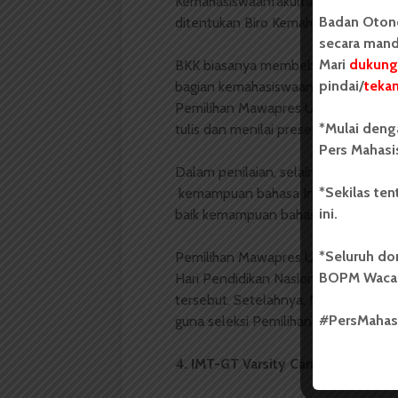
Kemahasiswaanfakultas menyerahk
Badan Oton
ditentukan Biro Kemahasiswaan dan 
secara mand
Mari
dukung
BKK biasanya membebaskan cara per
pindai/
teka
bagian kemahasiswaan. Setelah nam
Pemilihan Mawapres USU. Dalam pemil
*Mulai deng
tulis dan menilai presentasi mawapre
Pers Mahasi
Dalam penilaian, selain penulisan kar
*Sekilas te
kemampuan bahasa Inggris juga fakto
ini.
baik kemampuan bahasa Inggrisnya.
*Seluruh do
Pemilihan Mawapres USU biasanya di
BOPM Waca
Hari Pendidikan Nasional, 2 Mei, 
tersebut. Setelahnya, Mawapres USU,
#PersMaha
guna seleksi Pemilihan Mawapres Na
4. IMT-GT Varsity Carnival