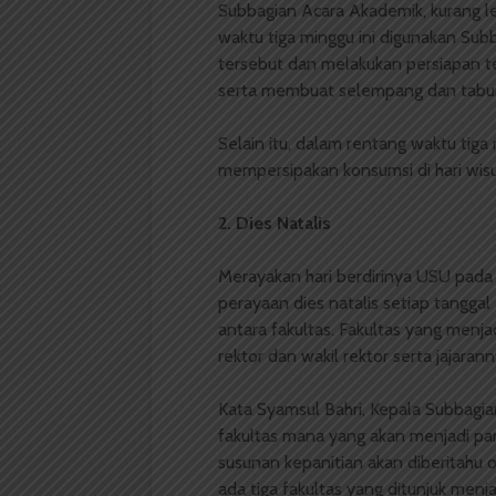
Subbagian Acara Akademik, kurang le
waktu tiga minggu ini digunakan Su
tersebut dan melakukan persiapan t
serta membuat selempang dan tabun
Selain itu, dalam rentang waktu tiga
mempersipakan konsumsi di hari wis
2. Dies Natalis
Merayakan hari berdirinya USU pada
perayaan dies natalis setiap tanggal 2
antara fakultas. Fakultas yang menj
rektor dan wakil rektor serta jajarann
Kata Syamsul Bahri, Kepala Subbagia
fakultas mana yang akan menjadi pan
susunan kepanitian akan diberitahu ol
ada tiga fakultas yang ditunjuk menjad