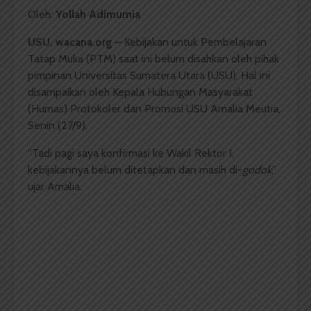
Oleh:
Yollah Adimurnia
USU, wacana.org
–
Kebijakan untuk Pembelajaran
Tatap Muka (PTM) saat ini belum disahkan oleh pihak
pimpinan Universitas Sumatera Utara (USU). Hal ini
disampaikan oleh Kepala Hubungan Masyarakat
(Humas) Protokoler dan Promosi USU Amalia Meutia,
Senin (27/9).
“Tadi pagi saya konfirmasi ke Wakil Rektor I,
kebijakannya belum ditetapkan dan masih di-
godok
,”
ujar Amalia.