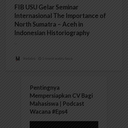
FIB USU Gelar Seminar
Internasional The Importance of
North Sumatra – Aceh in
Indonesian Historiography
...
Redaksi
2 menit waktu baca
Pentingnya
Mempersiapkan CV Bagi
Mahasiswa | Podcast
Wacana #Eps4
Pemutar