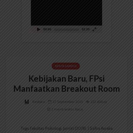
Video
00:00
32:39
BERITA KAMPUS
Kebijakan Baru, FPsi
Manfaatkan Breakout Room
Redaksi
27 September 2021
222 dilihat
2 menit waktu baca
Tugu Fakultas Psikologi, Jum’at (20/8). | Safira Auralia