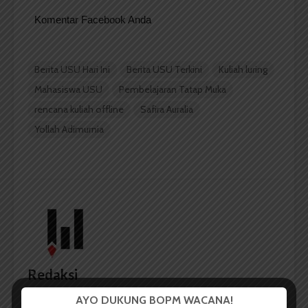
Komentar Facebook Anda
Berita USU Hari Ini
Berita USU Terkini
Kuliah luring
Mahasiswa USU
Pembelajaran Tatap Muka
rencana kuliah offline
Safira Auralia
Yollah Adimurnia
Redaksi
AYO DUKUNG BOPM WACANA!
Badan Otonom Pers Mahasiswa (BOPM) Wacana