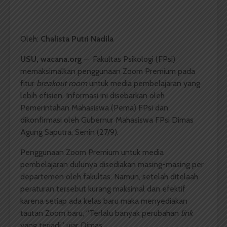
Oleh:
Chalista Putri Nadila
USU, wacana.org
– Fakultas Psikologi (FPsi)
memaksimalkan penggunaan Zoom Premium pada
fitur
breakout room
untuk media pembelajaran yang
lebih efisien. Informasi ini disebarkan oleh
Pemerintahan Mahasiswa (Pema) FPsi dan
dikonfirmasi oleh Gubernur Mahasiswa FPsi Dimas
Agung Saputra, Senin (27/9).
Penggunaan Zoom Premium untuk media
pembelajaran dulunya disediakan masing-masing per
departemen oleh fakultas. Namun, setelah ditelaah
peraturan tersebut kurang maksimal dan efektif
karena setiap ada kelas baru maka menyediakan
tautan Zoom baru, “Terlalu banyak perubahan
link
yang terjadi,” ujar Dimas.