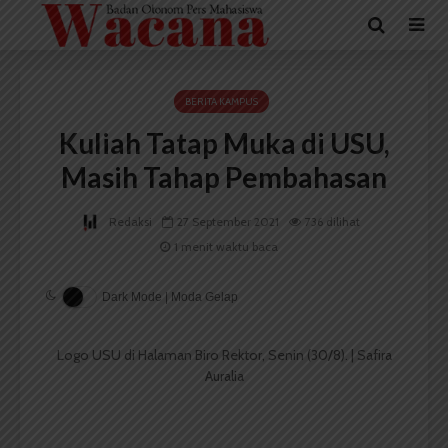
BERITA KAMPUS
Kuliah Tatap Muka di USU,
Masih Tahap Pembahasan
Redaksi
27 September 2021
736 dilihat
1 menit waktu baca
Dark Mode | Moda Gelap
Logo USU di Halaman Biro Rektor, Senin (30/8). | Safira
Auralia