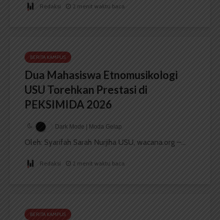
Redaksi
2 menit waktu baca
BERITA KAMPUS
Dua Mahasiswa Etnomusikologi
USU Torehkan Prestasi di
PEKSIMIDA 2026
Dark Mode | Moda Gelap
Oleh: Syarifah Sarah Nurjiha USU, wacana.org –...
Redaksi
2 menit waktu baca
BERITA KAMPUS