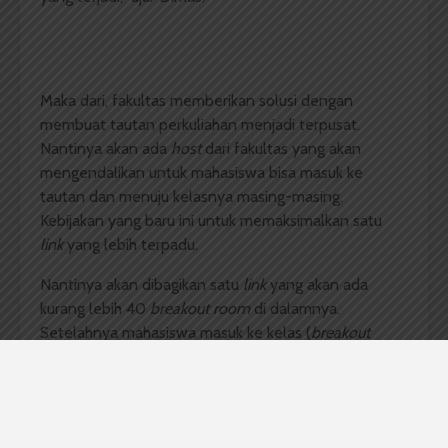
Maka dari, fakultas memberikan solusi dengan
membuat tautan perkuliahan menjadi terpusat.
Nantinya akan ada
host
dari fakultas yang akan
mengendalikan untuk mahasiswa bisa masuk ke
tautan dan menuju kelasnya masing-masing.
Kebijakan yang baru ini untuk memaksimalkan satu
link
yang lebih terpadu.
Nantinya akan dibagikan satu
link
yang akan ada
kurang lebih 40
breakout room
di dalamnya.
Setelahnya mahasiswa masuk ke kelas (
breakout
room
–
red)
masing-masing. “Jadi
link
perkuliahannya
tidak akan berubah-ubah, hanya disesuaikan per
harinya saja,” ungkap Dimas.
Mahasiswa Psikologi 2018 Melisa menjelaskan bahwa