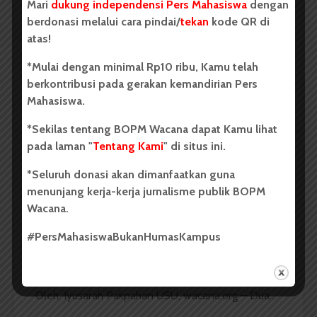
Mari
dukung independensi Pers Mahasiswa
dengan
Penelitian dalam Sektor
berdonasi melalui cara pindai/
tekan
kode QR di
Perkebunan
atas!
...
*Mulai dengan minimal Rp10 ribu, Kamu telah
berkontribusi pada gerakan kemandirian Pers
Mahasiswa.
Redaksi
2 menit waktu baca
*Sekilas tentang BOPM Wacana dapat Kamu lihat
pada laman "
Tentang Kami
" di situs ini.
*Seluruh donasi akan dimanfaatkan guna
BERITA KAMPUS
menunjang kerja-kerja jurnalisme publik BOPM
Dua Mahasiswa Sastra Indonesia
Wacana.
USU Raih Juara di Festival Literasi
#PersMahasiswaBukanHumasKampus
Sumatra Utara 2026
Dark Mode | Moda Gelap
Oleh: Iyusarah Pakpahan USU, wacana.org – Dua...