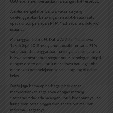
USU masih mempersiapkan rancangan hal tersebut.
Amalia mengatakan bahwa vaksinasi yang
diselenggarakan belakangan ini adalah salah satu
upaya untuk persiapan PTM. “Jadi sabar aja dulu ya,”
ucapnya.
Menanggapi hal ini, M. Daffa Al Ashri Mahasiswa
Teknik Sipil 2018 menyambut positif rencana PTM
yang akan diselenggarakan nantinya. Ia mengatakan
bahwa semester atas sangat butuh bimbingan skripsi
dengan dosen dan untuk mahasiswa baru agar bisa
merasakan pembelajaran secara langsung di dalam
kelas.
Daffa juga berharap berbagai pihak dapat
mempersiapkan segalanya dengan matang.
“Berharap tidak ada halangan untuk kedepannya. Jadi
luring akan terselenggarakan secara optimal dan
maksimal,” tegasnya.