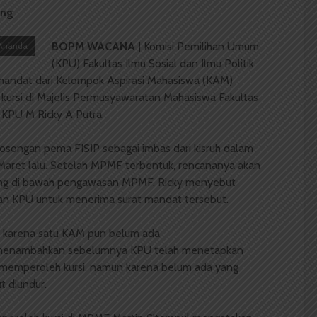
ting
BOPM WACANA |
Komisi Pemilihan Umum
i Ananda
(KPU) Fakultas Ilmu Sosial dan Ilmu Politik
 mandat dari Kelompok Aspirasi Mahasiswa (KAM)
kursi di Majelis Permusyawaratan Mahasiswa Fakultas
a KPU M Ricky A Putra.
osongan pema FISIP sebagai imbas dari kisruh dalam
Maret lalu. Setelah MPMF terbentuk, rencananya akan
lang di bawah pengawasan MPMF. Ricky menyebut
kan KPU untuk menerima surat mandat tersebut.
, karena satu KAM pun belum ada
 Ia menambahkan sebelumnya KPU telah menetapkan
memperoleh kursi, namun karena belum ada yang
 diundur.