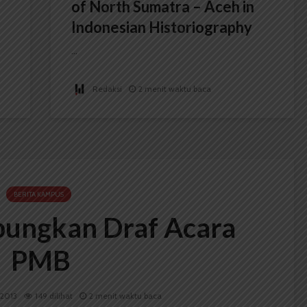
of North Sumatra – Aceh in
Indonesian Historiography
...
Redaksi
2 menit waktu baca
BERITA KAMPUS
ungkan Draf Acara
PMB
i 2013
149 dilihat
2 menit waktu baca