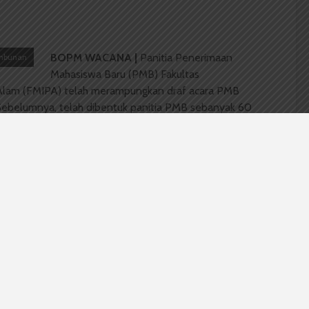
BOPM WACANA |
Panitia Penerimaan
ambunan
Mahasiswa Baru (PMB) Fakultas
Alam (FMIPA) telah merampungkan draf acara PMB
. Sebelumnya, telah dibentuk panitia PMB sebanyak 60
pemerintahan mahasiswa (pema), Majelis
as (MPMF), dan Himpunan Mahasiswa Jurusan (HMJ)
nggotakan mahasiswa dari stambuk 2010 hingga 2012,
rtindak sebagai
steering committee.
ijelaskan Ketua Panitia PMB FMIPA Agil Antono akan
 29-31 Agustus. Hari pertama akan diisi dengan materi
 dan USU. Sementara hari kedua, diadakan seminar
tuk memberikan pengetahuan dasar kepada mahasiswa
terakhir akan diisi dengan seminar motivasi mengenai
arapkan adanya seminar ini dapat meningkatkan
ani perkuliahan agar bisa lebih berprestasi.