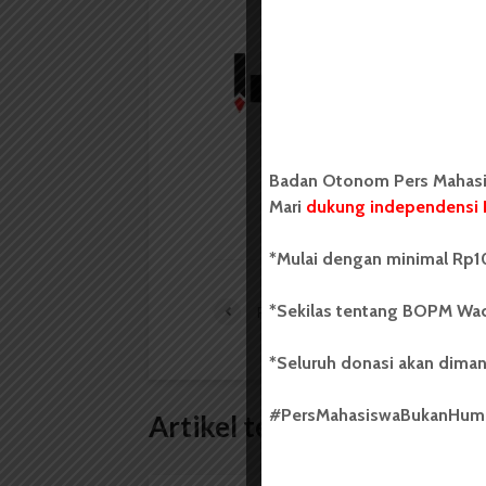
Redaksi
Badan Otonom Pers
mahasiswa yang berdi
mahasiswa Universit
Badan Otonom Pers Mahasis
LIHAT SEMUA ARTIKEL
Mari
dukung independensi 
*Mulai dengan minimal Rp10
*Sekilas tentang BOPM Wac
Panitia PMB FISIP Belum Terbentuk
*Seluruh donasi akan diman
#PersMahasiswaBukanHu
Artikel terkait lain