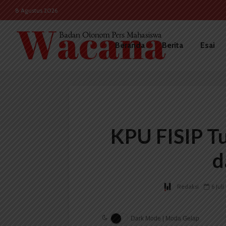
8 Agustus 2026
Beranda
Berita
Esai
KPU FISIP T
d
Redaksi
6 Juli
Dark Mode | Moda Gelap