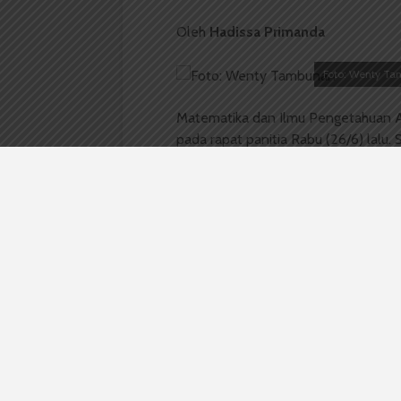
Oleh
Hadissa Primanda
Foto: Wenty T
Matematika dan Ilmu Pengetahuan 
pada rapat panitia Rabu (26/6) lalu
orang yang berasal dari perwakilan 
Permusyawaratan Mahasiswa Fakult
yang ada di FMIPA. Panitia ini bera
dengan mahasiswa stambuk 2009 be
Adapun acara PMB sendiri seperti d
dilaksanakan selama tiga hari, mulai
dari pihak dekanat, mengenai FMIPA
dari Badan Narkotika Nasional, un
baru mengenai bahaya narkoba. Hari 
mahasiswa berprestasi, di mana dih
motivasi mahasiswa baru dalam menjal