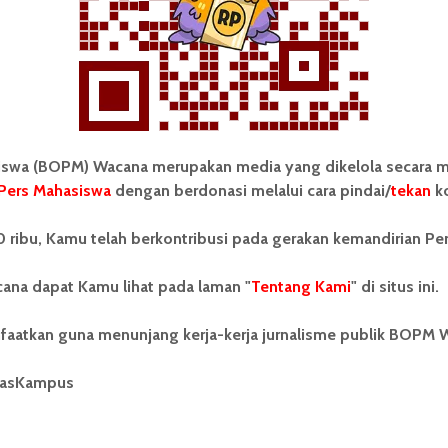
 Mahasiswa (BOPM) Wacana merupakan pers
ri di luar kampus dan dikelola secara mandiri oleh
as Sumatera Utara (USU).
wa (BOPM) Wacana merupakan media yang dikelola secara m
Pers Mahasiswa
dengan berdonasi melalui cara pindai/
tekan
ko
 ribu, Kamu telah berkontribusi pada gerakan kemandirian Pe
ana dapat Kamu lihat pada laman "
Tentang Kami
" di situs ini.
FMIPA Rampungkan Draf Acara PMB
faatkan guna menunjang kerja-kerja jurnalisme publik BOPM 
masKampus