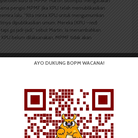
roleh kursi di MPMF Martin Sitompul mengatakan
nama pengisi MPMF jika KPU telah memublikasikan
pemira lalu. “Kita minta KPU untuk mengumumkan
rtinya dipublikasikan umum. Mereka (KPU –
red
)
 tapi
ga
jadi-jadi,” sebut Martin. Ia menambahkan
 KPU belum dilaksanakan, MPMF tidak akan
Umum KAM Politik, Nico Handani Siahaan. “Sampai
AYO DUKUNG BOPM WACANA!
ya (pengumuman hasil penghitungan suara KAM –
red
).
n,” kata Nico.
 menyerahkan nama-namanya, dan MPMF langsung
roda organisasi pema di FISIP. “Yang pastinya bakalan
 gubernur –
red
),” pungkasnya.