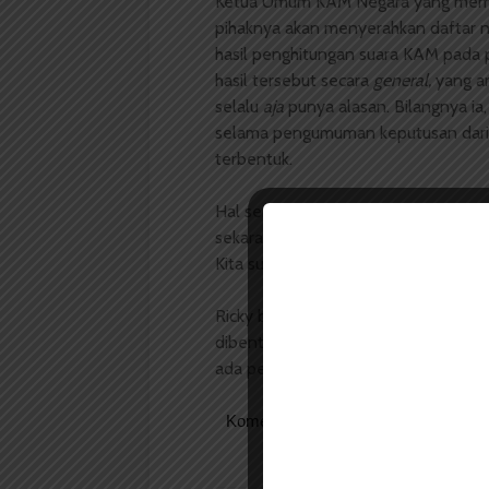
Ketua Umum KAM Negara yang mempe
pihaknya akan menyerahkan daftar 
hasil penghitungan suara KAM pada 
hasil tersebut secara
general,
yang a
selalu
aja
punya alasan. Bilangnya ia,
selama pengumuman keputusan dari
terbentuk.
Hal senada disampaikan oleh Ketua 
sekarang kan belum ada keputusann
Kita sudah minta MPMF untuk disahka
Ricky berharap setiap KAM segera
dibentuk untuk kepastian kelanjutan 
ada pemilu ulang untuk cagub (calon
Komentar Facebook Anda