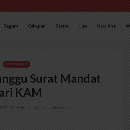
Ragam
Cakapan
Sastra
Ulas
Kata Kita
W
BERITA KAMPUS
unggu Surat Mandat
ari KAM
 2013
148 dilihat
2 menit waktu baca