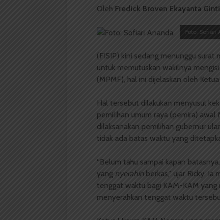
Oleh
Fredick Broven Ekayanta Gin
Foto: Sofiar
(FISIP) kini sedang menunggu surat
untuk memutuskan wakilnya mengisi 
(MPMF), hal ini dijelaskan oleh Ketu
Hal tersebut dilakukan menyusul kek
pemilihan umum raya (pemira) awal 
dilaksanakan pemilihan gubernur u
tidak ada batas waktu yang ditetap
“Belum tahu sampai kapan batasnya
yang
nyerahin
berkas,” ujar Ricky.
tenggat waktu bagi KAM-KAM yang 
menyerahkan tenggat waktu tersebut