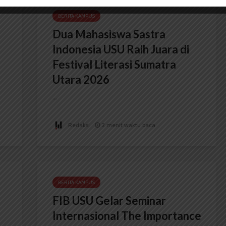
BERITA KAMPUS
Dua Mahasiswa Sastra
Indonesia USU Raih Juara di
Festival Literasi Sumatra
Utara 2026
...
Redaksi
2 menit waktu baca
BERITA KAMPUS
FIB USU Gelar Seminar
Internasional The Importance