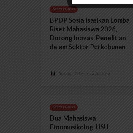
BERITA KAMPUS
BPDP Sosialisasikan Lomba
Riset Mahasiswa 2026,
Dorong Inovasi Penelitian
dalam Sektor Perkebunan
...
Redaksi
2 menit waktu baca
BERITA KAMPUS
Dua Mahasiswa
Etnomusikologi USU