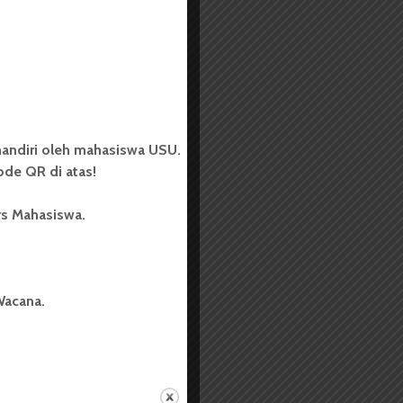
andiri oleh mahasiswa USU.
de QR di atas!
rs Mahasiswa.
Wacana.