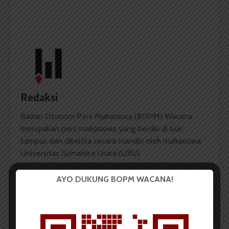
Redaksi
Badan Otonom Pers Mahasiswa (BOPM) Wacana
merupakan pers mahasiswa yang berdiri di luar
kampus dan dikelola secara mandiri oleh mahasiswa
Universitas Sumatera Utara (USU).
AYO DUKUNG BOPM WACANA!
LIHAT SEMUA ARTIKEL
KontraS Sumut Gelar