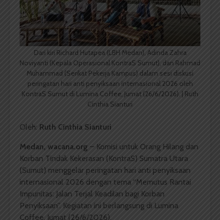
Dari kiri Richard Hutapea (LBH Medan), Adinda Zahra
Noviyanti (Kepala Operasional KontraS Sumut), dan Rahmad
Muhammad (Serikat Pekerja Kampus) dalam sesi diskusi
peringatan hari anti penyiksaan internasional 2026 oleh
KontraS Sumut di Lumina Coffee, Jumat (26/6/2026). | Ruth
Cinthia Sianturi
Oleh:
Ruth Cinthia Sianturi
Medan, wacana.org
– Komisi untuk Orang Hilang dan
Korban Tindak Kekerasan (KontraS) Sumatra Utara
(Sumut) menggelar peringatan hari anti penyiksaan
internasional 2026 dengan tema “Memutus Rantai
Impunitas: Jalan Terjal Keadilan bagi Korban
Penyiksaan”. Kegiatan ini berlangsung di Lumina
Coffee, Jumat (26/6/2026).