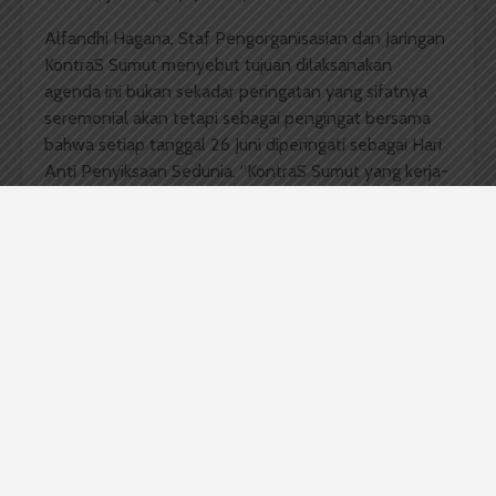
Alfandhi Hagana, Staf Pengorganisasian dan Jaringan
KontraS Sumut menyebut tujuan dilaksanakan
agenda ini bukan sekadar peringatan yang sifatnya
seremonial akan tetapi sebagai pengingat bersama
bahwa setiap tanggal 26 Juni diperingati sebagai Hari
Anti Penyiksaan Sedunia. “KontraS Sumut yang kerja-
kerjanya selalu berfokus terhadap kasus-kasus
penyiksaaan yang dialami oleh masyarakat sipil,”
ujarnya.
Hagana menyebut tujuan diadakannya kegiatan ini
untuk mengingatkan kita bahwa praktik-praktik
penyiksaan masih sering ditemui terkhususnya di
Sumut, ketika akhir-akhir ini menguatnya wacana
tentang remiliterisme di Indonesia.
“Indonesia sebenarnya sudah meratifikasi terkait
undang-undang anti penyiksaan yang sudah