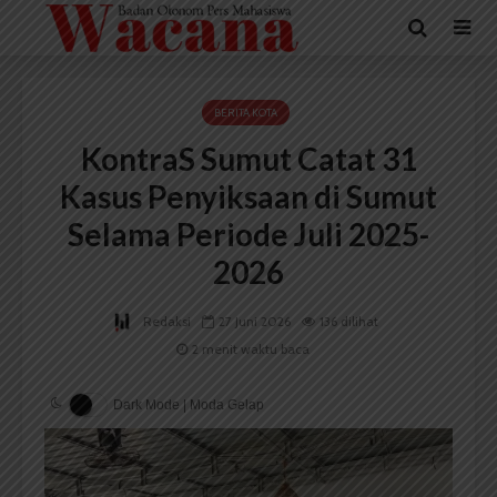
BERITA KOTA
KontraS Sumut Catat 31
Kasus Penyiksaan di Sumut
Selama Periode Juli 2025-
2026
Redaksi
27 Juni 2026
136 dilihat
2 menit waktu baca
Dark Mode | Moda Gelap