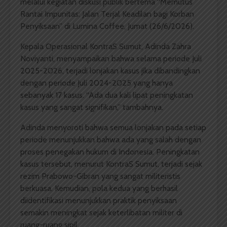
melalui kegiatan diskusi publik bertema “Memutus
Rantai Impunitas: Jalan Terjal Keadilan bagi Korban
Penyiksaan” di Lumina Coffee, Jumat (26/6/2026).
Kepala Operasional KontraS Sumut, Adinda Zahra
Noviyanti, menyampaikan bahwa selama periode Juli
2025-2026, terjadi lonjakan kasus jika dibandingkan
dengan periode Juli 2024-2025 yang hanya
sebanyak 17 kasus. “Ada dua kali lipat peningkatan
kasus yang sangat signifikan,” tambahnya.
Adinda menyoroti bahwa semua lonjakan pada setiap
periode menunjukkan bahwa ada yang salah dengan
proses penegakan hukum di Indonesia. Peningkatan
kasus tersebut, menurut KontraS Sumut, terjadi sejak
rezim Prabowo-Gibran yang sangat militeristis
berkuasa. Kemudian, pola kedua yang berhasil
diidentifikasi menunjukkan praktik penyiksaan
semakin meningkat sejak keterlibatan militer di
ruang-ruang sipil.