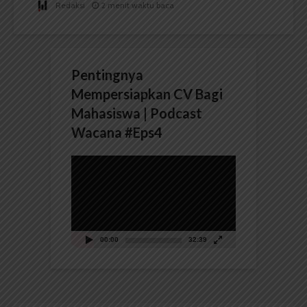
Redaksi
2 menit waktu baca
Pentingnya
Mempersiapkan CV Bagi
Mahasiswa | Podcast
Wacana #Eps4
Pemutar
Video
00:00
32:39