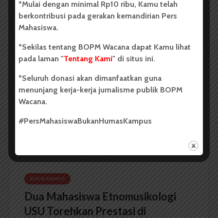
*Mulai dengan minimal Rp10 ribu, Kamu telah
berkontribusi pada gerakan kemandirian Pers
BERITA KAMPUS
Mahasiswa.
Dua Mahasiswa Sastra Indonesia
*Sekilas tentang BOPM Wacana dapat Kamu lihat
USU Raih Juara di Festival Literasi
pada laman "
Tentang Kami
" di situs ini.
Sumatra Utara 2026
*Seluruh donasi akan dimanfaatkan guna
menunjang kerja-kerja jurnalisme publik BOPM
Dark Mode | Moda Gelap
Wacana.
Oleh: Iyusarah Pakpahan USU, wacana.org – Dua...
#PersMahasiswaBukanHumasKampus
Redaksi
2 menit waktu baca
BERITA KAMPUS
Dua Mahasiswa Etnomusikologi
USU Torehkan Prestasi di