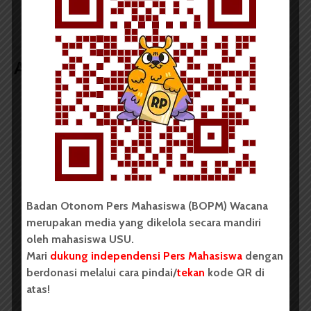
Peringatan Hari Anti
Penyiksaan
Internasional 2026
Artikel terkait lain
BERITA KAMPUS
BPDP Sosialisasikan Lomba Riset
Mahasiswa 2026, Dorong Inovasi
Penelitian dalam Sektor
Badan Otonom Pers Mahasiswa (BOPM) Wacana
Perkebunan
merupakan media yang dikelola secara mandiri
...
oleh mahasiswa USU.
Mari
dukung independensi Pers Mahasiswa
dengan
berdonasi melalui cara pindai/
tekan
kode QR di
Redaksi
2 menit waktu baca
atas!