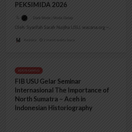
PEKSIMIDA 2026
Dark Mode | Moda Gelap
Oleh: Syarifah Sarah Nurjiha USU, wacana.org –...
Redaksi
2 menit waktu baca
BERITA KAMPUS
FIB USU Gelar Seminar
Internasional The Importance of
North Sumatra – Aceh in
Indonesian Historiography
...