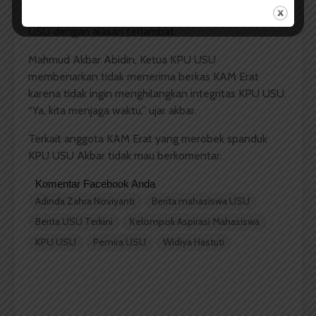
selesai KAM Erat mendaftar namun di tolak KPU
USU dengan alasan terlambat.
Mahmud Akbar Abidin, Ketua KPU USU
membenarkan tidak menerima berkas KAM Erat
karena tidak ingin menghilangkan integritas KPU USU.
“Ya, kita menjaga waktu,” ujar akbar.
Terkait anggota KAM Erat yang merobek spanduk
KPU USU Akbar tidak mau berkomentar.
Komentar Facebook Anda
Adinda Zahra Noviyanti
Berita mahasiswa USU
Berita USU Terkini
Kelompok Aspirasi Mahasiswa
KPU USU
Pemira USU
Widiya Hastuti