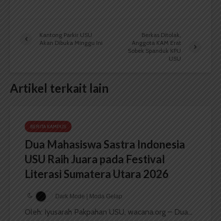
Kantong Parkir USU
Berkas Ditolak,
Akan Dibuka Minggu Ini
Anggota KAM Erat
Sobek Spanduk KPU
USU
Artikel terkait lain
BERITA KAMPUS
Dua Mahasiswa Sastra Indonesia
USU Raih Juara pada Festival
Literasi Sumatera Utara 2026
Dark Mode | Moda Gelap
Oleh: Iyusarah Pakpahan USU, wacana.org – Dua...