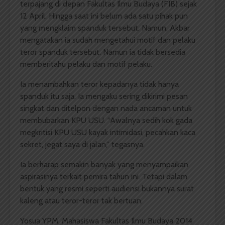
terpajang di depan Fakultas Ilmu Budaya (FIB) sejak
12 April. Hingga saat ini belum ada satu pihak pun
yang mengklaim spanduk tersebut. Namun, Akbar
mengatakan ia sudah mengetahui motif dan pelaku
teror spanduk tersebut. Namun ia tidak bersedia
memberitahu pelaku dan motif pelaku.
Ia menambahkan teror kepadanya tidak hanya
spanduk itu saja. Ia mengaku sering dikirimi pesan
singkat dan ditelpon dengan nada ancaman untuk
membubarkan KPU USU. “Awalnya sedih kok gada
megkritisi KPU USU kayak intimidasi, pecahkan kaca
sekret, jegat saya di jalan,” tegasnya.
Ia berharap semakin banyak yang menyampaikan
aspirasinya terkait pemira tahun ini. Tetapi dalam
bentuk yang resmi seperti audiensi bukannya surat
kaleng atau teror-teror tak bertuan.
Yosua YPM, Mahasiswa Fakultas Ilmu Budaya 2014