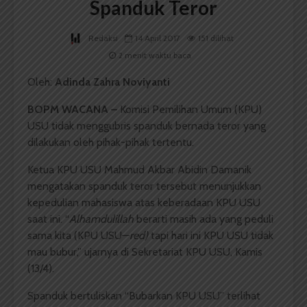
Spanduk Teror
Redaksi
14 April 2017
151 dilihat
2 menit waktu baca
Oleh:
Adinda Zahra Noviyanti
BOPM WACANA –
Komisi Pemilihan Umum (KPU)
USU tidak menggubris spanduk bernada teror yang
dilakukan oleh pihak-pihak tertentu.
Ketua KPU USU Mahmud Akbar Abidin Damanik
mengatakan spanduk teror tersebut menunjukkan
kepedulian mahasiswa atas keberadaan KPU USU
saat ini. “
Alhamdulillah
berarti masih ada yang peduli
sama kita (KPU USU—
red)
tapi hari ini KPU USU tidak
mau bubur,” ujarnya di Sekretariat KPU USU, Kamis
(13/4).
Spanduk bertuliskan “Bubarkan KPU USU” terlihat