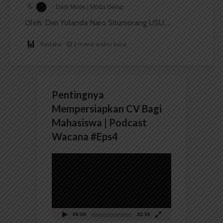
Dark Mode | Moda Gelap
Oleh: Dwi Yolanda Naro Situmorang USU,...
Redaksi
2 menit waktu baca
Pentingnya
Mempersiapkan CV Bagi
Mahasiswa | Podcast
Wacana #Eps4
Pemutar
Video
00:00
32:39