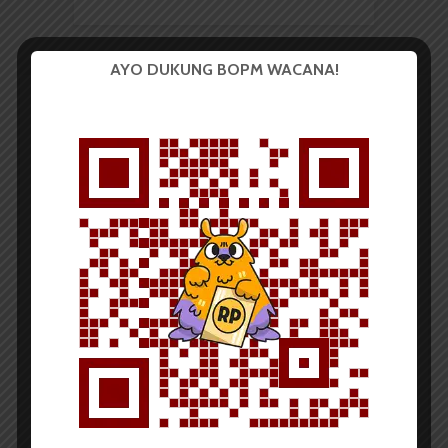
AYO DUKUNG BOPM WACANA!
BERITA KAMPUS
Berkas Ditolak, Anggota
KAM Erat Sobek Spanduk
KPU USU
Redaksi
14 April 2017
198 dilihat
1 menit waktu baca
Oleh:
Widiya Hastuti
BOPM WACANA
– Anggota Kelompok Aspirasi
Mahasiswa (KAM) Erat Regina Olga Br Manik merobek
spanduk Komisi Pemilihan Umum (KPU) Universitas
Sumatra Utara (USU) yang berada di sekretariat