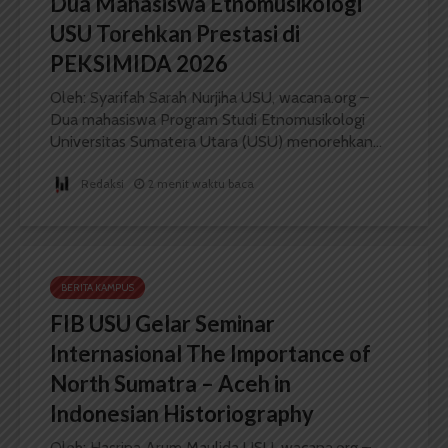
Dua Mahasiswa Etnomusikologi
USU Torehkan Prestasi di
PEKSIMIDA 2026
Oleh: Syarifah Sarah Nurjiha USU, wacana.org –
Dua mahasiswa Program Studi Etnomusikologi
Universitas Sumatera Utara (USU) menorehkan...
Redaksi
2 menit waktu baca
BERITA KAMPUS
FIB USU Gelar Seminar
Internasional The Importance of
North Sumatra – Aceh in
Indonesian Historiography
Oleh: Hasrina Arum Maulida USU, wacana.org –...