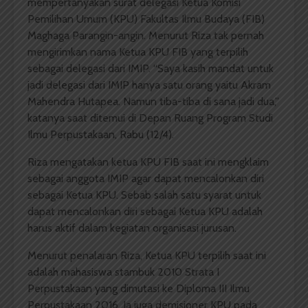
mempertanyakan surat delegasi Ketua Komisi
Pemilihan Umum (KPU) Fakultas Ilmu Budaya (FIB)
Maghaga Parangin-angin. Menurut Riza tak pernah
mengirimkan nama Ketua KPU FIB yang terpilih
sebagai delegasi dari IMIP. “Saya kasih mandat untuk
jadi delegasi dari IMIP hanya satu orang yaitu Akram
Mahendra Hutapea. Namun tiba-tiba di sana jadi dua,”
katanya saat ditemui di Depan Ruang Program Studi
Ilmu Perpustakaan, Rabu (12/4).
Riza mengatakan ketua KPU FIB saat ini mengklaim
sebagai anggota IMIP agar dapat mencalonkan diri
sebagai Ketua KPU. Sebab salah satu syarat untuk
dapat mencalonkan diri sebagai Ketua KPU adalah
harus aktif dalam kegiatan organisasi jurusan.
Menurut penalaran Riza, Ketua KPU terpilih saat ini
adalah mahasiswa stambuk 2010 Strata I
Perpustakaan yang dimutasi ke Diploma III Ilmu
Perpustakaan 2016. Ia juga demisioner KPU pada