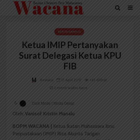
BERITA KAMPUS
Ketua IMIP Pertanyakan
Surat Delegasi Ketua KPU
FIB
Redaksi
17 April 2017
145 dilihat
2 menit waktu baca
Dark Mode | Moda Gelap
Oleh:
Vanisof Kristin Manalu
BOPM WACANA |
Ketua Ikatan Mahasiswa Ilmu
Perpustakaan (IMIP) Riza Akunta Tarigan