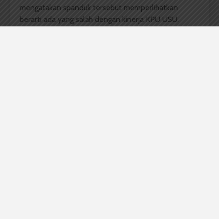
mengatakan spanduk tersebut memperlihatkan
berarti ada yang salah dengan kinerja KPU USU.
Misalnya, sosialisasi yang diadakan saat ini masih
kurang efektif. “Buktinya, aku enggak
tau
kapan
sosialisasi yang
roadshow
itu ke FIB
,”
katanya.
Namun, ia juga menyayangkan spanduk teror tapi
tidak bernama. Seharusnya jika memang ada yang
salah dengan KPU USU, pelaku langsung audiensi ke
wakil rektor I atau langsung ke KPU USU.
Komentar Facebook Anda
Adinda Zahra Noviyanti