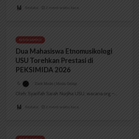
Redaksi
2 menit waktu baca
BERITA KAMPUS
Dua Mahasiswa Etnomusikologi
USU Torehkan Prestasi di
PEKSIMIDA 2026
Dark Mode | Moda Gelap
Oleh: Syarifah Sarah Nurjiha USU, wacana.org –...
Redaksi
2 menit waktu baca