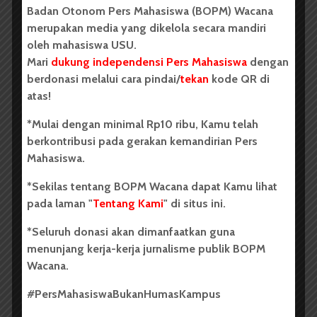
Pemerintahan Mahasiswa USU.
Badan Otonom Pers Mahasiswa (BOPM) Wacana
merupakan media yang dikelola secara mandiri
Regina mengatakan ia kesal dengan sikap KPU USU
oleh mahasiswa USU.
yang tidak memberi keputusan mengenai tuduhan
Mari
dukung independensi Pers Mahasiswa
dengan
keterlambatan KAM Erat saat mendaftar sabagai
berdonasi melalui cara pindai/
tekan
kode QR di
calon peserta pemilihan umum raya (pemira).
atas!
“Sikapnya tidak menunjukan sikap ketua,” ujar Ragina,
Kamis (13/4).
*Mulai dengan minimal Rp10 ribu, Kamu telah
berkontribusi pada gerakan kemandirian Pers
Menurut Regina, KPU USU sangat labil dengan
Mahasiswa.
memberi tuduhan keterlambatan pada KAM Erat.
Pada awalnya KPU mengatakan KAM Erat terlambat
*Sekilas tentang BOPM Wacana dapat Kamu lihat
15 menit kemudian mengatakan terlambat 10 menit.
pada laman "
Tentang Kami
" di situs ini.
Regina menjelaskan KAM Erat telah hadir di
*Seluruh donasi akan dimanfaatkan guna
seketariat KPU USU sebelum pukul 17.00. Pada saat
menunjang kerja-kerja jurnalisme publik BOPM
KAM Erat hadir tidak ada anggota KPU yang
Wacana.
menyambut. Sedangkan di tempat registrasi KAM
#PersMahasiswaBukanHumasKampus
Madani sedang melakukan registrasi menyebabkan
KAM erat harus menunggu. Saat KAM Madani telah