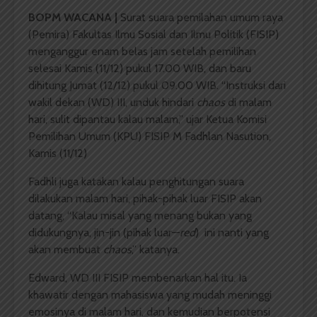
BOPM WACANA |
Surat suara pemilahan umum raya
(Pemira) Fakultas Ilmu Sosial dan Ilmu Politik (FISIP)
menganggur enam belas jam setelah pemilihan
selesai Kamis (11/12) pukul 17.00 WIB, dan baru
dihitung Jumat (12/12) pukul 09.00 WIB. “Instruksi dari
wakil dekan (WD) III, unduk hindari
chaos
di malam
hari, sulit dipantau kalau malam,” ujar Ketua Komisi
Pemilihan Umum (KPU) FISIP M Fadhlan Nasution,
Kamis (11/12)
Fadhli juga katakan kalau penghitungan suara
dilakukan malam hari, pihak-pihak luar FISIP akan
datang, “Kalau misal yang menang bukan yang
didukungnya, jin-jin (pihak luar—
red
) ini nanti yang
akan membuat
chaos
,” katanya.
Edward, WD III FISIP membenarkan hal itu. Ia
khawatir dengan mahasiswa yang mudah meninggi
emosinya di malam hari, dan kemudian berpotensi