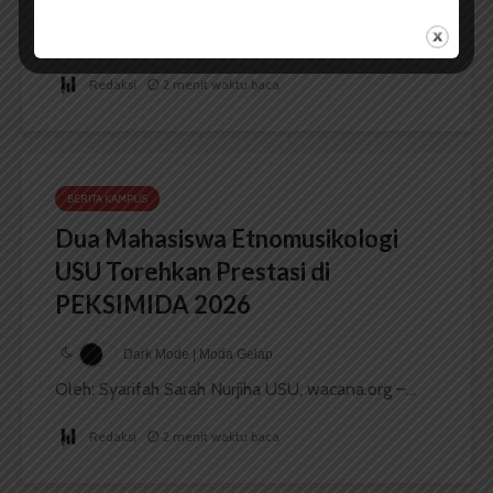
Dark Mode | Moda Gelap
Oleh: Iyusarah Pakpahan USU, wacana.org – Dua...
Redaksi
2 menit waktu baca
BERITA KAMPUS
Dua Mahasiswa Etnomusikologi
USU Torehkan Prestasi di
PEKSIMIDA 2026
Dark Mode | Moda Gelap
Oleh: Syarifah Sarah Nurjiha USU, wacana.org –...
Redaksi
2 menit waktu baca