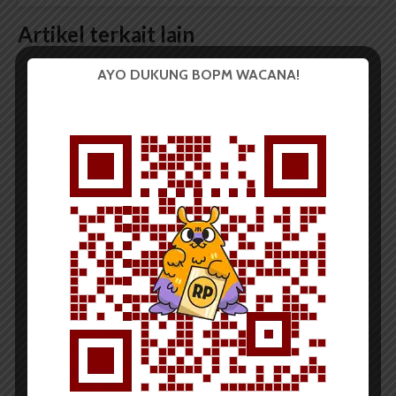
Artikel terkait lain
AYO DUKUNG BOPM WACANA!
BERITA KAMPUS
Tim Mahasiswa USU Raih Juara I
Vokal Grup Pada PEKSIMIDA 2026
Dark Mode | Moda Gelap
Oleh: Cyntia Lorena Br Tarigan USU, wacana.org –
Tim mahasiswa Universitas Sumatera Utara...
Redaksi
2 menit waktu baca
BERITA KAMPUS