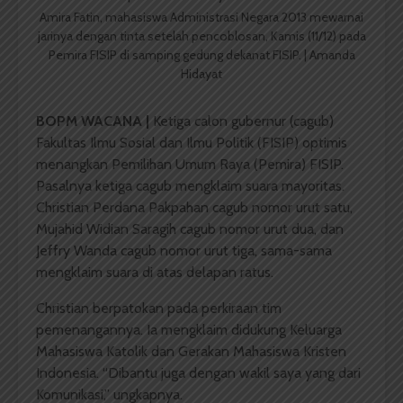
Amira Fatin, mahasiswa Administrasi Negara 2013 mewarnai
jarinya dengan tinta setelah pencoblosan, Kamis (11/12) pada
Pemira FISIP di samping gedung dekanat FISIP. | Amanda
Hidayat
BOPM WACANA |
Ketiga calon gubernur (cagub)
Fakultas Ilmu Sosial dan Ilmu Politik (FISIP) optimis
menangkan Pemilihan Umum Raya (Pemira) FISIP.
Pasalnya ketiga cagub mengklaim suara mayoritas.
Christian Perdana Pakpahan cagub nomor urut satu,
Mujahid Widian Saragih cagub nomor urut dua, dan
Jeffry Wanda cagub nomor urut tiga, sama-sama
mengklaim suara di atas delapan ratus.
Christian berpatokan pada perkiraan tim
pemenangannya. Ia mengklaim didukung Keluarga
Mahasiswa Katolik dan Gerakan Mahasiswa Kristen
Indonesia. “Dibantu juga dengan wakil saya yang dari
Komunikasi,” ungkapnya.