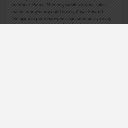
membuat
chaos
. “Memang sudah faktanya kalau
malam orang-orang naik tensinya,” ujar Edward.
“Belajar dari pemilihan-pemilihan sebelumnya yang
chaos
saat penghitungan di malam hari juga,” tandas
Edward.
Surat suara yang masih di dalam kotak suara disegel
KPU dan disimpan di dalam ruang kerja WD III di
kantornya. Selain menyegel kotak suara, pintu ruang
kerja dan pintu kantor WD III juga disegel KPU.
Penyegelan disaksikan seluruh saksi dari masing-
masing peserta pemira, di antaranya kelompok
aspirasi mahasiswa dan calon gubernur-wakil
gubernur.
Komentar Facebook Anda
Amanda Hidayat
berita kampus
Pemira FISIP
Surat Suara