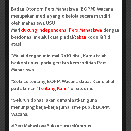
BPDP Sosialisasikan Lomba Riset
Badan Otonom Pers Mahasiswa (BOPM) Wacana
Mahasiswa 2026, Dorong Inovasi
merupakan media yang dikelola secara mandiri
oleh mahasiswa USU.
Penelitian dalam Sektor
Mari
dukung independensi Pers Mahasiswa
dengan
Perkebunan
berdonasi melalui cara pindai/
tekan
kode QR di
...
atas!
*Mulai dengan minimal Rp10 ribu, Kamu telah
Redaksi
2 menit waktu baca
berkontribusi pada gerakan kemandirian Pers
Mahasiswa.
*Sekilas tentang BOPM Wacana dapat Kamu lihat
pada laman "
Tentang Kami
" di situs ini.
BERITA KAMPUS
Dua Mahasiswa Sastra Indonesia
*Seluruh donasi akan dimanfaatkan guna
menunjang kerja-kerja jurnalisme publik BOPM
USU Raih Juara di Festival Literasi
Wacana.
Sumatra Utara 2026
#PersMahasiswaBukanHumasKampus