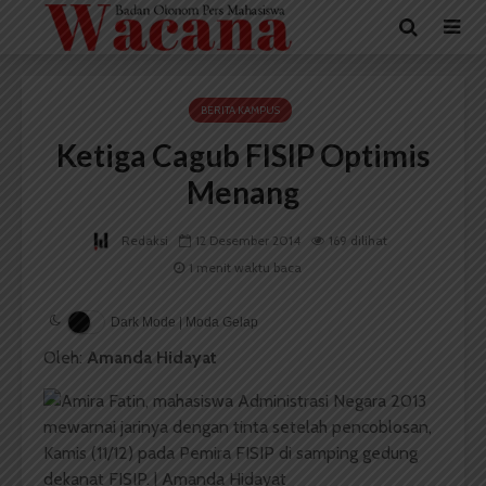
BERITA KAMPUS
Ketiga Cagub FISIP Optimis
Menang
Redaksi
12 Desember 2014
169 dilihat
1 menit waktu baca
Dark Mode | Moda Gelap
Oleh:
Amanda Hidayat