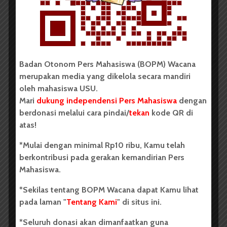
Oleh: Cyntia Lorena Br Tarigan USU, wacana.org –
Tim mahasiswa Universitas Sumatera Utara...
Redaksi
2 menit waktu baca
Badan Otonom Pers Mahasiswa (BOPM) Wacana
merupakan media yang dikelola secara mandiri
oleh mahasiswa USU.
BERITA KAMPUS
Mari
dukung independensi Pers Mahasiswa
dengan
BPDP Sosialisasikan Lomba Riset
berdonasi melalui cara pindai/
tekan
kode QR di
Mahasiswa 2026, Dorong Inovasi
atas!
Penelitian dalam Sektor
*Mulai dengan minimal Rp10 ribu, Kamu telah
Perkebunan
berkontribusi pada gerakan kemandirian Pers
Mahasiswa.
...
*Sekilas tentang BOPM Wacana dapat Kamu lihat
pada laman "
Tentang Kami
" di situs ini.
Redaksi
2 menit waktu baca
*Seluruh donasi akan dimanfaatkan guna