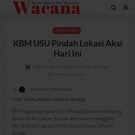
BERITA KAMPUS
KBM USU Pindah Lokasi Aksi
Hari Ini
Redaksi
15 November 2014
175 dilihat
2 menit waktu baca
Dark Mode | Moda Gelap
Oleh:
Erista Marito Oktavia Siregar