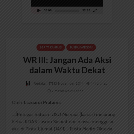
00:00
32:39
BERITA KAMPUS
TANPA KATEGORI
WR III: Jangan Ada Aksi
dalam Waktu Dekat
Redaksi
15 November 2014
141 dilihat
2 menit waktu baca
Oleh:
Lazuardi Pratama