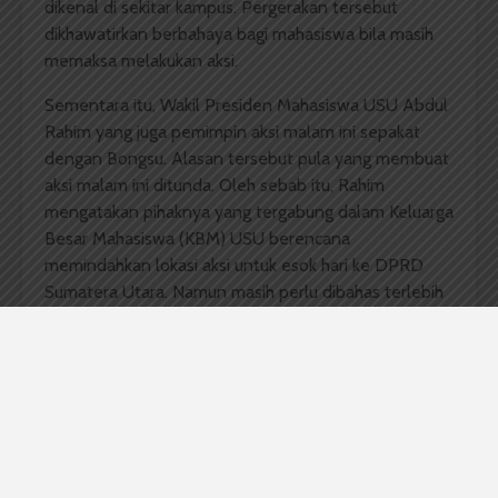
dikenal di sekitar kampus. Pergerakan tersebut
dikhawatirkan berbahaya bagi mahasiswa bila masih
memaksa melakukan aksi.
Sementara itu, Wakil Presiden Mahasiswa USU Abdul
Rahim yang juga pemimpin aksi malam ini sepakat
dengan Bongsu. Alasan tersebut pula yang membuat
aksi malam ini ditunda. Oleh sebab itu, Rahim
mengatakan pihaknya yang tergabung dalam Keluarga
Besar Mahasiswa (KBM) USU berencana
memindahkan lokasi aksi untuk esok hari ke DPRD
Sumatera Utara. Namun masih perlu dibahas terlebih
dulu di internal mereka. “Kalau di USU-USU saja,
makin membuat enggak kondusif dan semakin
mencekam,” ujarnya.
Bongsu juga menambahkan apabila mahasiswa tetap
memaksa untuk melakukan aksi unjuk rasa, rektorat
tidak akan bertanggung jawab.