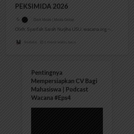
PEKSIMIDA 2026
Dark Mode | Moda Gelap
Oleh: Syarifah Sarah Nurjiha USU, wacana.org –...
Redaksi
2 menit waktu baca
Pentingnya
Mempersiapkan CV Bagi
Mahasiswa | Podcast
Wacana #Eps4
Pemutar
Video