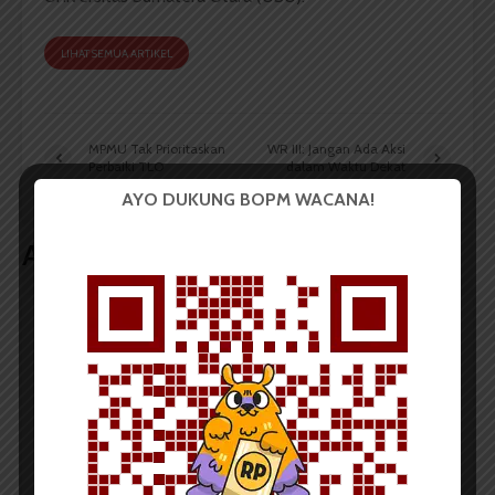
LIHAT SEMUA ARTIKEL
MPMU Tak Prioritaskan
WR III: Jangan Ada Aksi
Perbaiki TLO
dalam Waktu Dekat
AYO DUKUNG BOPM WACANA!
Artikel terkait lain
BERITA KAMPUS
Tim Mahasiswa USU Raih Juara I
Vokal Grup Pada PEKSIMIDA 2026
Dark Mode | Moda Gelap