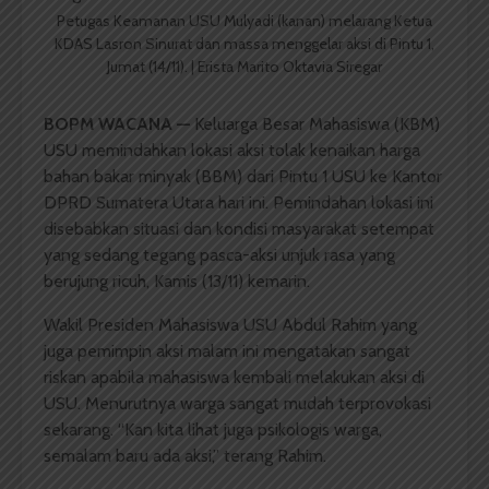
Petugas Keamanan USU Mulyadi (kanan) melarang Ketua
KDAS Lasron Sinurat dan massa menggelar aksi di Pintu 1,
Jumat (14/11). | Erista Marito Oktavia Siregar
BOPM WACANA
—
Keluarga Besar Mahasiswa (KBM)
USU memindahkan lokasi aksi tolak kenaikan harga
bahan bakar minyak (BBM) dari Pintu 1 USU ke Kantor
DPRD Sumatera Utara hari ini. Pemindahan lokasi ini
disebabkan situasi dan kondisi masyarakat setempat
yang sedang tegang pasca-aksi unjuk rasa yang
berujung ricuh, Kamis (13/11) kemarin.
Wakil Presiden Mahasiswa USU Abdul Rahim yang
juga pemimpin aksi malam ini mengatakan sangat
riskan apabila mahasiswa kembali melakukan aksi di
USU. Menurutnya warga sangat mudah terprovokasi
sekarang. “Kan kita lihat juga psikologis warga,
semalam baru ada aksi,” terang Rahim.