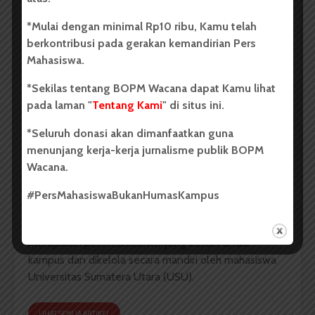
*Mulai dengan minimal Rp10 ribu, Kamu telah
Kata Kita Mahasiswa USU
berkontribusi pada gerakan kemandirian Pers
Kata Mahasiswa USU tentang Bulan Puasa 2023
Mahasiswa.
*Sekilas tentang BOPM Wacana dapat Kamu lihat
pada laman "
Tentang Kami
" di situs ini.
*Seluruh donasi akan dimanfaatkan guna
menunjang kerja-kerja jurnalisme publik BOPM
Wacana.
#PersMahasiswaBukanHumasKampus
Redaksi
Badan Otonom Pers Mahasiswa (BOPM) Wacana
merupakan pers mahasiswa yang berdiri di luar
kampus dan dikelola secara mandiri oleh mahasiswa
Universitas Sumatera Utara (USU).
LIHAT SEMUA ARTIKEL