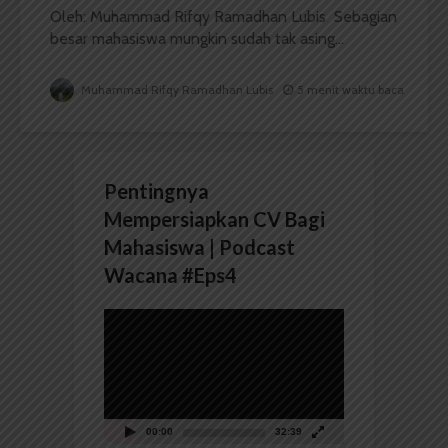
Oleh: Muhammad Rifqy Ramadhan Lubis Sebagian
besar mahasiswa mungkin sudah tak asing...
Muhammad Rifqy Ramadhan Lubis
5 menit waktu baca
Pentingnya
Mempersiapkan CV Bagi
Mahasiswa | Podcast
Wacana #Eps4
Pemutar
Video
00:00
32:39