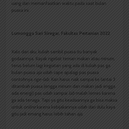
uang dan memanfaatkan waktu pada saat bulan
puasa ini.
Lumongga Sari Siregar,
Fakultas Pertanian
2022
Kalo dari aku, kuliah sambil puasa itu banyak
godaannya. Kayak ngeliat teman makan atau minum,
terus belum lagi kegiatan yang ada di kuliah pas ga
bulan puasa
aja
udah cape apalagi pas puasa
contohnya
nge-lab
. Kan harus naik sampai ke lantai 3
ditambah puasa (engga minum dan makan jadi engga
ada energi) pas udah sampai
lab
malah lemes karena
ga ada tenaga. Tapi ya gitu keadaannya ga bisa maksa
untuk
online
karena kebijakannya udah dari dulu kaya
gitu jadi emang harus lebih tahan
aja
.