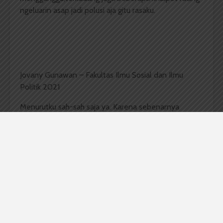
ngeluarin asap jadi polusi aja gitu rasaku.
Jovany Gunawan – Fakultas Ilmu Sosial dan Ilmu
Politik 2021
Menurutku sah-sah saja ya. Karena sebenarnya
tingkat kebisingan knalpot racing di sekitar kampus
kita itu kan beda-beda. Nah,mungkin perlu juga untuk
kita ketahui bersama itu kan udah ada diaturkan juga
oleh Kementrian Lingkungan Hidup di Undang-
Undang Nomor 07 Tahun 2009 mengenai ambang
batas tingkat kebisingan knalpot.
Nah,yang mana disitu dijelaskan kalau batas maksimal
kebisingan itu 90 db jika di dalam ruangan,sedangkan
untuk yang diluar ruangan itu di 95 db. Selagi memang