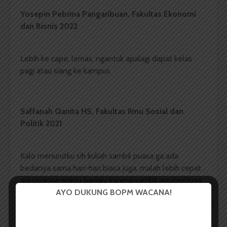
Yosepin Pebrina Pangaribuan,
Fakultas Ekonomi
dan Bisnis
2022
Lebih ke cape, lemas, ngantuk apalagi dapat kelas
pagi atau siang ke kampus.
Saffanah Qanita HS,
Fakultas Ilmu Sosial dan
Politik
2021
Kalo menurutku sih kuliah sambil puasa ga ada
bedanya sama hari-hari biasa juga, malah lebih cepat
aja
rasanya waktu berlalu karena sambil
ngobrol
juga
AYO DUKUNG BOPM WACANA!
kan sama teman jadi terlewati
aja
gitu. Nah tapi yang
jadi agak melelahkan (ya sudah pasti) kalau ada satu
hari itu sampai tiga mata kuliah dari pagi sampai siang