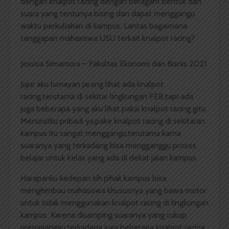
dengan knalpot racing dengan beragam bentuk dan
suara yang tentunya bising dan dapat menggangu
waktu perkuliahan di kampus. Lantas bagaimana
tanggapan mahasiswa USU terkait knalpot racing?
Jessica Simamora – Fakultas Ekonomi dan Bisnis 2021
Jujur aku lumayan jarang lihat ada knalpot
racing,terutama di sekitar lingkungan FEB,tapi ada
juga beberapa yang aku lihat pakai knalpot racing gitu.
Menurutku pribadi ya,pake knalpot racing di sekitaran
kampus itu sangat menggangu,terutama karna
suaranya yang terkadang bisa mengganggu proses
belajar untuk kelas yang ada di dekat jalan kampus.
Harapanku kedepan sih pihak kampus bisa
menghimbau mahasiswa khususnya yang bawa motor
untuk tidak menggunakan knalpot racing di lingkungan
kampus. Karena disamping suaranya yang cukup
mengganggu,terkadang juga beberapa knalpot racing