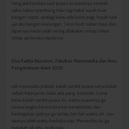
Yang jadi kendala saat puasa itu biasanya setelah
sahur kalau nyambung tidur lagi bakal
susah buat
bangun cepat, apalagi kalau ada kelas pagi. Kayak tadi
aja
aku bangun kesiangan. Terus buat nahan haus dan
laparnya meski udah sering dilakukan setiap tahun
tetap
aja
kerasa capeknya.
Elsa Fadila Nasution,
Fakultas Matematika dan Ilmu
Pengetahuan Alam
2020
adi menurutku pribadi, kuliah sambil puasa sama kuliah
sehari-harinya itu tidak ada yang berbeda. Cuma
kalau kuliah sambil puasa itu, waktu puasanya ga
terasa begitu karena kita kan beraktivitas dan
berkegiatan jadinya ga terlalu liat-liat waktu
eh
.. tau-
taunya udah waktu berbuka saja. Menurutku itu ga
masalah
sih
gitu, asyik juga.