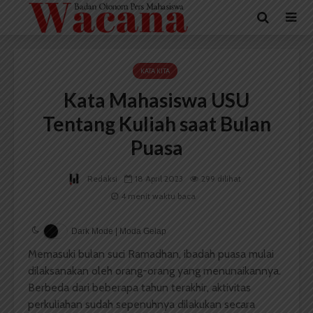
KATA KITA
Kata Mahasiswa USU
Tentang Kuliah saat Bulan
Puasa
Redaksi
18 April 2023
299 dilihat
4 menit waktu baca
Dark Mode | Moda Gelap
Memasuki bulan suci Ramadhan, ibadah puasa mulai
dilaksanakan oleh orang-orang yang menunaikannya.
Berbeda dari beberapa tahun terakhir, aktivitas
perkuliahan sudah sepenuhnya dilakukan secara