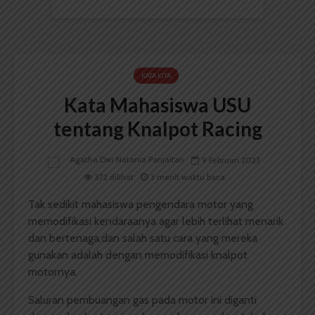
KATA KITA
Kata Mahasiswa USU
tentang Knalpot Racing
Agatha Dwi Natania Panjaitan
9 Februari 2023
372 dilihat
3 menit waktu baca
Tak sedikit mahasiswa pengendara motor yang
memodifikasi kendaraanya agar lebih terlihat menarik
dan bertenaga,dan salah satu cara yang mereka
gunakan adalah dengan memodifikasi knalpot
motornya.
Saluran pembuangan gas pada motor ini diganti