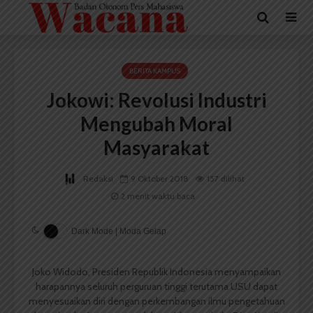
BERITA KAMPUS
Jokowi: Revolusi Industri
Mengubah Moral
Masyarakat
Redaksi
9 Oktober 2018
157 dilihat
2 menit waktu baca
Dark Mode | Moda Gelap
Joko Widodo, Presiden Republik Indonesia menyampaikan
harapannya seluruh perguruan tinggi terutama USU dapat
menyesuaikan diri dengan perkembangan ilmu pengetahuan