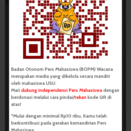
Artikel terkait lain
BERITA KAMPUS
Dua Mahasiswa Sastra Indonesia
USU Raih Juara pada Festival
Literasi Sumatera Utara 2026
Dark Mode | Moda Gelap
Badan Otonom Pers Mahasiswa (BOPM) Wacana
Oleh: Iyusarah Pakpahan USU, wacana.org – Dua...
merupakan media yang dikelola secara mandiri
oleh mahasiswa USU.
Redaksi
2 menit waktu baca
Mari
dukung independensi Pers Mahasiswa
dengan
berdonasi melalui cara pindai/
tekan
kode QR di
atas!
*Mulai dengan minimal Rp10 ribu, Kamu telah
BERITA KAMPUS
berkontribusi pada gerakan kemandirian Pers
Dua Mahasiswa Etnomusikologi
Mahasiswa.