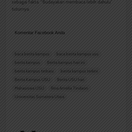
sebagai fakta. “Budayakan membaca lebih dahulu”
tuturnya.
Komentar Facebook Anda
baca berita kampus
baca berita kampus usu
berita kampus
Berita kampus hari ini
berita kampus terbaru
berita kampus terkini
Berita Kampus USU
Berita USU hari
Mahasiswa USU
Rina Amelia Tindaon
Universitas Sumatera Utara