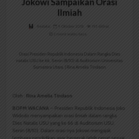
Jokowi Sampaikan Orasi
Ilmiah
Redaksi
9 Oktober 2018
195 dilihat
2 menit waktu baca
Orasi Presiden Republik Indonesia Dalam Rangka Dies
natalis USU ke 66, Senin (8/10) di Auditorium Universitas
Sumatera Utara. | Rina Amelia Tindaon
Oleh :
Rina Amelia Tindaon
BOPM WACANA
– Presiden Republik Indonesia Joko
Widodo menyampaikan orasi ilmiah dalam rangka
Dies Natalis USU yang ke 66 di Auditorium USU,
Senin (8/10). Dalam orasi nya Jokowi mengajak
lembaga pendidikan agar bergerak lebih cepat sesuai