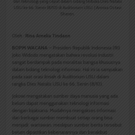
dan teknologi yang cepat dalam sidang terbuka Dies Natalis
USU ke 66, Senin (8/10) di Auditorium USU. | Annisa Octavi
Sheren.
Oleh :
Rina Amelia Tindaon
BOPM WACANA
– Presiden Republik Indonesia (RI)
Joko Widodo mengatakan bahwa revolusi industri
sangat berdampak pada moralitas bangsa khususnya
dalam bidang teknologi informasi. Hal ini ia sampaikan
pada saat orasi ilmiah di Auditorium USU dalam
rangka Dies Natalis USU ke 66, Senin (8/10).
Jokowi mengatakan sumber daya manusia yang ada
belum dapat menggunakan teknologi informasi
dengan bijaksana. Mudahnya mengakses informasi
dari berbagai sumber membuat setiap orang bisa
menjadi wartawan, meskipun sumber berita tersebut
belum dipastikan kebenarannya dan berakibat