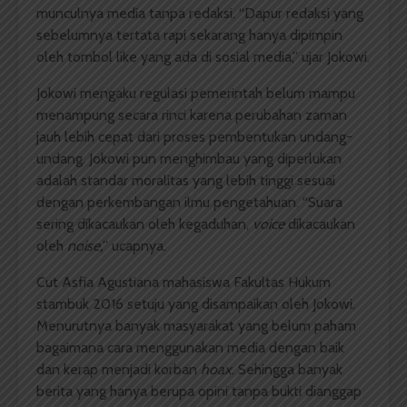
munculnya media tanpa redaksi. “Dapur redaksi yang
sebelumnya tertata rapi sekarang hanya dipimpin
oleh tombol like yang ada di sosial media,” ujar Jokowi.
Jokowi mengaku regulasi pemerintah belum mampu
menampung secara rinci karena perubahan zaman
jauh lebih cepat dari proses pembentukan undang-
undang. Jokowi pun menghimbau yang diperlukan
adalah standar moralitas yang lebih tinggi sesuai
dengan perkembangan ilmu pengetahuan. “Suara
sering dikacaukan oleh kegaduhan,
voice
dikacaukan
oleh
noise
,
” ucapnya.
Cut Asfia Agustiana mahasiswa Fakultas Hukum
stambuk 2016 setuju yang disampaikan oleh Jokowi.
Menurutnya banyak masyarakat yang belum paham
bagaimana cara menggunakan media dengan baik
dan kerap menjadi korban
hoax
. Sehingga banyak
berita yang hanya berupa opini tanpa bukti dianggap