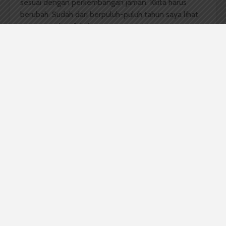
sesuai dengan perkembangan jaman. Kkita harus
berubah. Sudah dari berpuluh-puluh tahun saya lihat
universitas kita fakultas nya yang ini-ini saja,”
harapnya.
Menanggapi hal ini Nurul Anisa Matondang
Mahasiswa Fakultas Hukum 2016 mengapresisasi
kedatangan beliau. Ia mengatakan kehadiran Jokowi
dapat membagkitkan semangat pemuda untuk turut
serta membangun bangsa dalam peradaban modern
dari segala bidang. Terlebih dengan kepribadian
Jokowi yang sederhana dan ramah. Nurul pun
berharap dengan kedatangan Presiden Indonesia
seluruh civitas akademika semakin giat meningkatkan
kualitas USU untuk mencapai visi dan misi yang sudah
ditetapkan. “Terutama untuk menjadikan USU ke
dalam 10 besar perguruan tinggi terbaik di Indonesia,”
tutupnya.
Komentar Facebook Anda