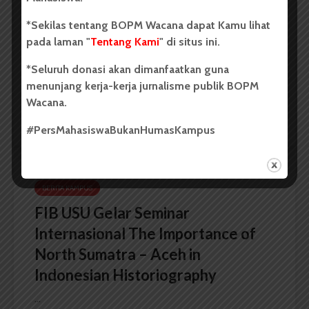
USU Torehkan Prestasi di
*Sekilas tentang BOPM Wacana dapat Kamu lihat
PEKSIMIDA 2026
pada laman "
Tentang Kami
" di situs ini.
Dark Mode | Moda Gelap
*Seluruh donasi akan dimanfaatkan guna
menunjang kerja-kerja jurnalisme publik BOPM
Oleh: Syarifah Sarah Nurjiha USU, wacana.org –...
Wacana.
Redaksi
2 menit waktu baca
#PersMahasiswaBukanHumasKampus
BERITA KAMPUS
FIB USU Gelar Seminar
Internasional The Importance of
North Sumatra – Aceh in
Indonesian Historiography
...