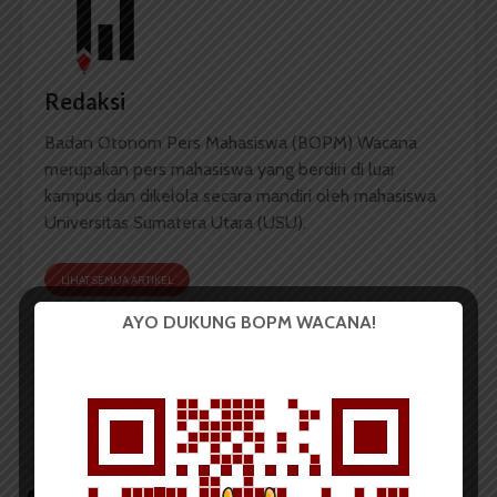
Redaksi
Badan Otonom Pers Mahasiswa (BOPM) Wacana
merupakan pers mahasiswa yang berdiri di luar
kampus dan dikelola secara mandiri oleh mahasiswa
Universitas Sumatera Utara (USU).
LIHAT SEMUA ARTIKEL
AYO DUKUNG BOPM WACANA!
FK USU Resmikan
Dies Natalis USU ke 66,
Sembilan Dokter
Jokowi Sampaikan
Spesialis Anak
Orasi Ilmiah